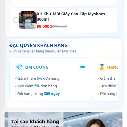
Xịt Khử Mùi Giày Cao Cấp Myshoes
300ml
99.000₫
200.000₫
ĐẶC QUYỀN KHÁCH HÀNG
Vuốt để xem các hạng thành viên Myshoes
💎
🥇
KIM CƯƠNG
HẠNG VÀ
VIP
✓
Giảm thêm
5%
đơn hàng
✓
Giảm thêm
3%
✓
Tích điểm
5%
đơn hàng
✓
Tích điểm
3%
đơ
✓
Đổi hàng trong
365 ngày
✓
Đổi hàng trong