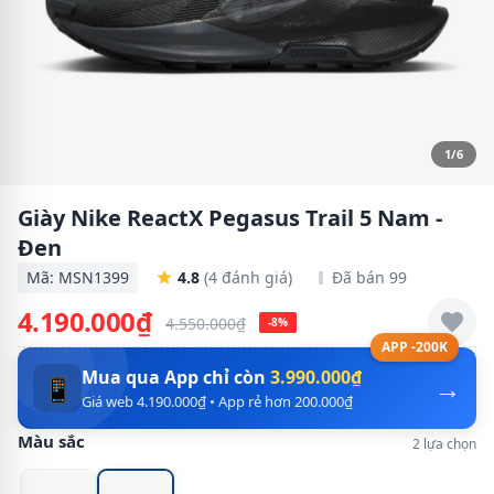
1/6
Giày Nike ReactX Pegasus Trail 5 Nam -
Đen
Mã: MSN1399
4.8
(4 đánh giá)
Đã bán 99
4.190.000₫
4.550.000₫
-8%
APP -200K
Mua qua App chỉ còn
3.990.000₫
→
📱
Giá web 4.190.000₫ • App rẻ hơn 200.000₫
Màu sắc
2 lựa chọn