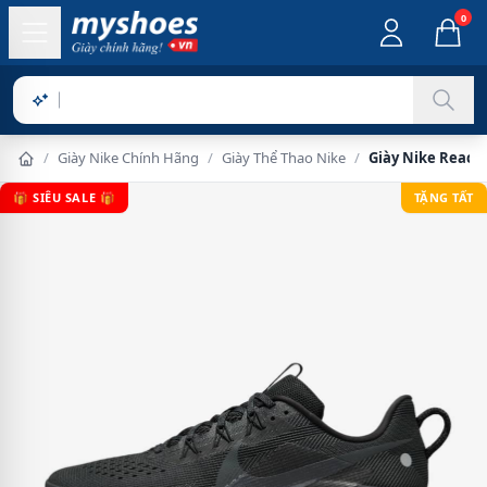
0
Sản phẩm c
/
Giày Nike Chính Hãng
/
Giày Thể Thao Nike
/
Giày Nike ReactX
🎁 SIÊU SALE 🎁
TẶNG TẤT