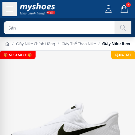
0
Sản phẩm chính
/
Giày Nike Chính Hãng
/
Giày Thể Thao Nike
/
Giày Nike Revol
🎁 SIÊU SALE 🎁
TẶNG TẤT