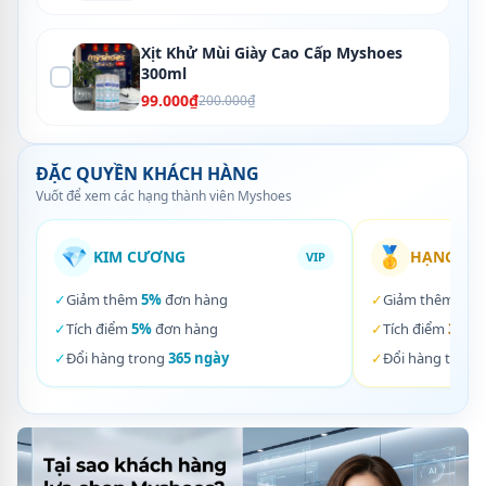
Xịt Khử Mùi Giày Cao Cấp Myshoes
300ml
99.000₫
200.000₫
ĐẶC QUYỀN KHÁCH HÀNG
Vuốt để xem các hạng thành viên Myshoes
💎
🥇
KIM CƯƠNG
HẠNG VÀ
VIP
✓
Giảm thêm
5%
đơn hàng
✓
Giảm thêm
3%
✓
Tích điểm
5%
đơn hàng
✓
Tích điểm
3%
đơ
✓
Đổi hàng trong
365 ngày
✓
Đổi hàng trong