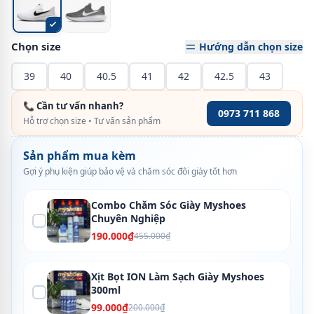
Chọn size
Hướng dẫn chọn size
39
40
40.5
41
42
42.5
43
📞 Cần tư vấn nhanh?
0973 711 868
Hỗ trợ chọn size • Tư vấn sản phẩm
Sản phẩm mua kèm
Gợi ý phụ kiện giúp bảo vệ và chăm sóc đôi giày tốt hơn
Combo Chăm Sóc Giày Myshoes
Chuyên Nghiệp
190.000₫
455.000₫
Xịt Bọt ION Làm Sạch Giày Myshoes
300ml
99.000₫
200.000₫