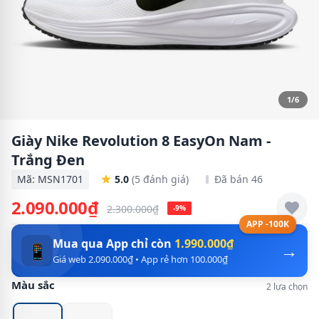
1/6
Giày Nike Revolution 8 EasyOn Nam -
Trắng Đen
Mã: MSN1701
5.0
(5 đánh giá)
Đã bán 46
2.090.000₫
2.300.000₫
-9%
APP -100K
Mua qua App chỉ còn
1.990.000₫
→
📱
Giá web 2.090.000₫ • App rẻ hơn 100.000₫
Màu sắc
2 lựa chọn