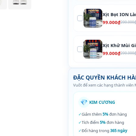
Xịt Bọt ION L
99.000₫
200.000
Xịt Khử Mùi G
99.000₫
200.000
ĐẶC QUYỀN KHÁCH H
Vuốt để xem các hạng thành viên
💎
KIM CƯƠNG
✓
Giảm thêm
5%
đơn hàng
✓
Tích điểm
5%
đơn hàng
✓
Đổi hàng trong
365 ngày