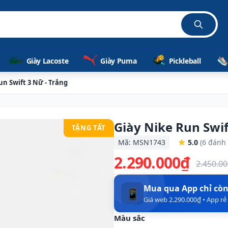
Giày Lacoste
Giày Puma
Pickleball
un Swift 3 Nữ - Trắng
Giày Nike Run Swif
TẶNG TẤT
Mã: MSN1743
5.0
(6 đánh 
2.290.000₫
2.450.0
Mua qua App chỉ cò
📱
Giá web 2.290.000₫ • App r
Màu sắc