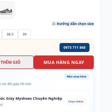
Hướng dẫn chọn size
38.5
39
0973 711 868
MUA HÀNG NGAY
THÊM GIỎ
Nên mua kèm
 sóc đôi giày tốt hơn
óc Giày Myshoes Chuyên Nghiệp
Chọn thêm
0₫