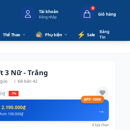
0
Tài khoản
Giỏ hàng
Đăng nhập
Bảng
⚡️
Thể Thao
Phụ kiện
Sale
Tin
t 3 Nữ - Trắng
giá)
Đã bán 42
00₫
-7%
APP -100K
n
2.190.000₫
→
ẻ hơn 100.000₫
4 lựa chọn