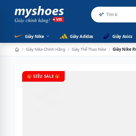
Sản phẩm
Giày Nike
Giày Adidas
Giày Asics
/
Giày Nike Chính Hãng
/
Giày Thể Thao Nike
/
Giày Nike R
🎁 SIÊU SALE 🎁