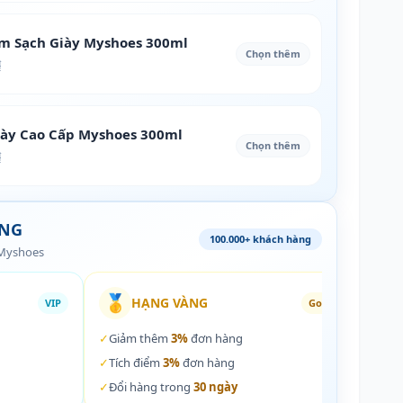
àm Sạch Giày Myshoes 300ml
Chọn thêm
₫
iày Cao Cấp Myshoes 300ml
Chọn thêm
₫
ÀNG
100.000+ khách hàng
 Myshoes
🥇
🏵️
HẠNG VÀNG
VIP
Gold
✓
Giảm thêm
3%
đơn hàng
✓
Giả
✓
Tích điểm
3%
đơn hàng
✓
Tích
✓
Đổi hàng trong
30 ngày
✓
Đổi 