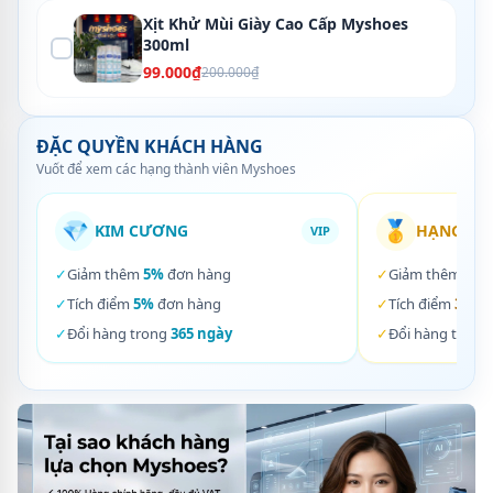
Xịt Khử Mùi Giày Cao Cấp Myshoes
300ml
99.000₫
200.000₫
ĐẶC QUYỀN KHÁCH HÀNG
Vuốt để xem các hạng thành viên Myshoes
💎
🥇
KIM CƯƠNG
HẠNG VÀ
VIP
✓
Giảm thêm
5%
đơn hàng
✓
Giảm thêm
3%
✓
Tích điểm
5%
đơn hàng
✓
Tích điểm
3%
đơ
✓
Đổi hàng trong
365 ngày
✓
Đổi hàng trong