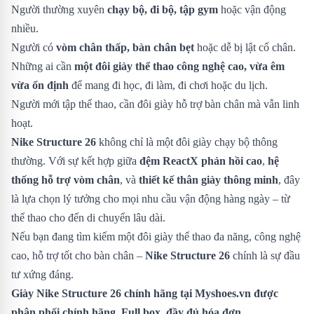
Người thường xuyên
chạy bộ, đi bộ, tập gym
hoặc vận động
nhiều.
Người có
vòm chân thấp, bàn chân bẹt
hoặc dễ bị lật cổ chân.
Những ai cần
một đôi giày thể thao công nghệ cao, vừa êm
vừa ổn định
để mang đi học, đi làm, đi chơi hoặc du lịch.
Người mới tập thể thao, cần đôi giày hỗ trợ bàn chân mà vẫn linh
hoạt.
Nike Structure 26
không chỉ là một đôi giày chạy bộ thông
thường. Với sự kết hợp giữa
đệm ReactX phản hồi cao
,
hệ
thống hỗ trợ vòm chân
, và
thiết kế thân giày thông minh
, đây
là lựa chọn lý tưởng cho mọi nhu cầu vận động hàng ngày – từ
thể thao cho đến di chuyển lâu dài.
Nếu bạn đang tìm kiếm một đôi giày thể thao đa năng, công nghệ
cao, hỗ trợ tốt cho bàn chân –
Nike Structure 26
chính là sự đầu
tư xứng đáng.
Giày Nike Structure 26 chính hãng tại Myshoes.vn được
phân phối chính hãng. Full box, đầy đủ hóa đơn.