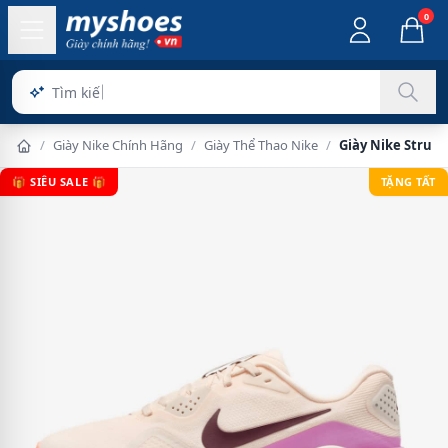
0
Sản
/
Giày Nike Chính Hãng
/
Giày Thể Thao Nike
/
Giày Nike Struct
🎁 SIÊU SALE 🎁
TẶNG TẤT