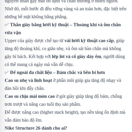
nguyên nhân gây mất ổn định và chấn thương ở nhiều người.
Nhờ đó, mỗi bước đi đều vững vàng và an toàn hơn, đặc biệt trên
những bề mặt không bằng phẳng.
✅
Thân giày bằng lưới kỹ thuật – Thoáng khí và ôm chân
vừa vặn
Upper của giày được chế tạo từ
vải lưới kỹ thuật cao cấp
, giúp
tăng độ thoáng khí, co giãn nhẹ, và ôm sát bàn chân mà không
gây bí bách. Kết hợp với
lớp lót và cổ giày dày êm
, người dùng
có thể mang cả ngày mà vẫn dễ chịu.
✅
Đế ngoài đa chất liệu – Bám chắc và bền bỉ hơn
Cao su nhẹ và linh hoạt
ở phần mũi giúp gia tăng độ nhạy và
đàn hồi khi đẩy chân.
Cao su chịu mài mòn cao
ở gót giày giúp tăng độ bám, chống
trơn trượt và nâng cao tuổi thọ sản phẩm.
Đế được nâng cao (higher stack height), tạo nền tảng ổn định mà
vẫn đảm bảo độ êm.
Nike Structure 26 dành cho ai?