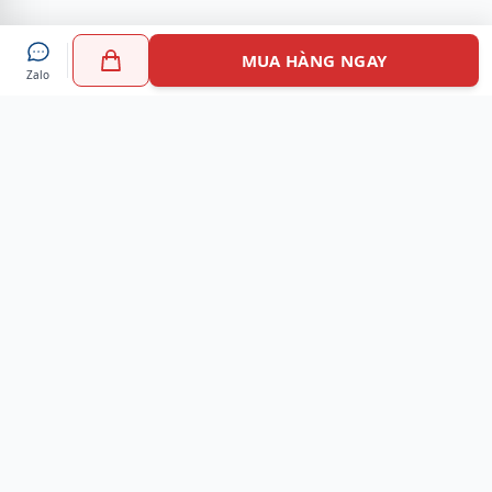
MUA HÀNG NGAY
Zalo
Myshoes là nền tảng mua sắm giày chính hãng hàng đầu
Việt Nam với hơn 100.000 khách hàng đã tin tưởng và lựa
chọn. Cùng với công nghệ hiện đại chúng tôi cam kết