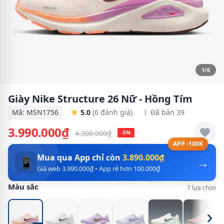
1/6
Giày Nike Structure 26 Nữ - Hồng Tím
Mã: MSN1756
5.0
(6 đánh giá)
Đã bán 39
3.990.000₫
4.200.000₫
-5%
APP -100K
Mua qua App chỉ còn
3.890.000₫
→
📱
Giá web 3.990.000₫ • App rẻ hơn 100.000₫
Màu sắc
7 lựa chọn
›