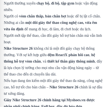
Người thường xuyên
chạy bộ, đi bộ, tập gym
hoặc vận động
nhiều.
Người có
vòm chân thấp, bàn chân bẹt
hoặc dễ bị lật cổ chân.
Những ai cần
một đôi giày thể thao công nghệ cao, vừa êm
vừa ổn định
để mang đi học, đi làm, đi chơi hoặc du lịch.
Người mới tập thể thao, cần đôi giày hỗ trợ bàn chân mà vẫn linh
hoạt.
Nike Structure 26
không chỉ là một đôi giày chạy bộ thông
thường. Với sự kết hợp giữa
đệm ReactX phản hồi cao
,
hệ
thống hỗ trợ vòm chân
, và
thiết kế thân giày thông minh
, đây
là lựa chọn lý tưởng cho mọi nhu cầu vận động hàng ngày – từ
thể thao cho đến di chuyển lâu dài.
Nếu bạn đang tìm kiếm một đôi giày thể thao đa năng, công nghệ
cao, hỗ trợ tốt cho bàn chân –
Nike Structure 26
chính là sự đầu
tư xứng đáng.
Giày Nike Structure 26 chính hãng tại Myshoes.vn được
phân phối chính hãng. Full box, đầy đủ hóa đơn.