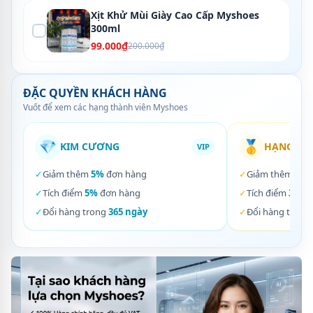
Xịt Khử Mùi Giày Cao Cấp Myshoes
300ml
99.000₫
200.000₫
ĐẶC QUYỀN KHÁCH HÀNG
Vuốt để xem các hạng thành viên Myshoes
💎
🥇
KIM CƯƠNG
HẠNG VÀ
VIP
✓
Giảm thêm
5%
đơn hàng
✓
Giảm thêm
3%
✓
Tích điểm
5%
đơn hàng
✓
Tích điểm
3%
đơ
✓
Đổi hàng trong
365 ngày
✓
Đổi hàng trong