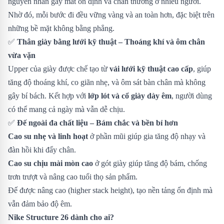
nguyên nhân gây mất ổn định và chấn thương ở nhiều người.
Nhờ đó, mỗi bước đi đều vững vàng và an toàn hơn, đặc biệt trên
những bề mặt không bằng phẳng.
✅
Thân giày bằng lưới kỹ thuật – Thoáng khí và ôm chân
vừa vặn
Upper của giày được chế tạo từ
vải lưới kỹ thuật cao cấp
, giúp
tăng độ thoáng khí, co giãn nhẹ, và ôm sát bàn chân mà không
gây bí bách. Kết hợp với
lớp lót và cổ giày dày êm
, người dùng
có thể mang cả ngày mà vẫn dễ chịu.
✅
Đế ngoài đa chất liệu – Bám chắc và bền bỉ hơn
Cao su nhẹ và linh hoạt
ở phần mũi giúp gia tăng độ nhạy và
đàn hồi khi đẩy chân.
Cao su chịu mài mòn cao
ở gót giày giúp tăng độ bám, chống
trơn trượt và nâng cao tuổi thọ sản phẩm.
Đế được nâng cao (higher stack height), tạo nền tảng ổn định mà
vẫn đảm bảo độ êm.
Nike Structure 26 dành cho ai?