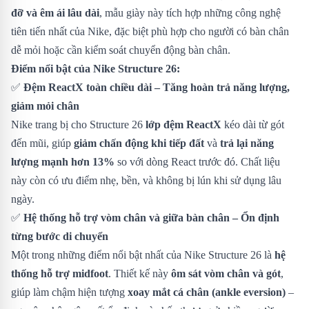
đỡ và êm ái lâu dài
, mẫu giày này tích hợp những công nghệ
tiên tiến nhất của Nike, đặc biệt phù hợp cho người có bàn chân
dễ mỏi hoặc cần kiểm soát chuyển động bàn chân.
Điểm nổi bật của Nike Structure 26:
✅
Đệm ReactX toàn chiều dài – Tăng hoàn trả năng lượng,
giảm mỏi chân
Nike trang bị cho Structure 26
lớp đệm ReactX
kéo dài từ gót
đến mũi, giúp
giảm chấn động khi tiếp đất
và
trả lại năng
lượng mạnh hơn 13%
so với dòng React trước đó. Chất liệu
này còn có ưu điểm nhẹ, bền, và không bị lún khi sử dụng lâu
ngày.
✅
Hệ thống hỗ trợ vòm chân và giữa bàn chân – Ổn định
từng bước di chuyển
Một trong những điểm nổi bật nhất của Nike Structure 26 là
hệ
thống hỗ trợ midfoot
. Thiết kế này
ôm sát vòm chân và gót
,
giúp làm chậm hiện tượng
xoay mắt cá chân (ankle eversion)
–