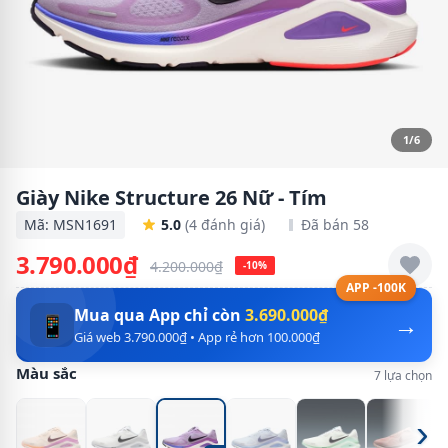
1/6
Giày Nike Structure 26 Nữ - Tím
Mã: MSN1691
5.0
(4 đánh giá)
Đã bán 58
3.790.000₫
4.200.000₫
-10%
APP -100K
Mua qua App chỉ còn
3.690.000₫
→
📱
Giá web 3.790.000₫ • App rẻ hơn 100.000₫
Màu sắc
7 lựa chọn
›