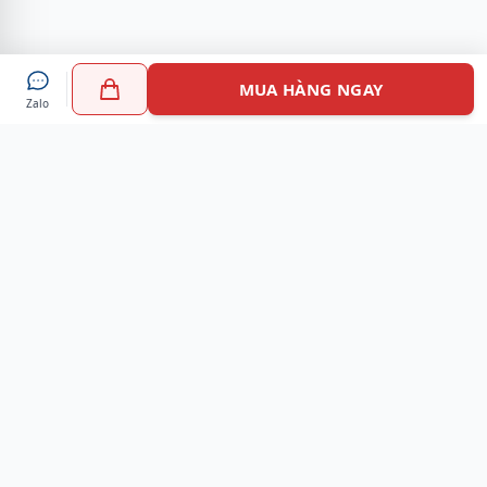
MUA HÀNG NGAY
Zalo
Myshoes là nền tảng mua sắm giày chính hãng hàng đầu
Việt Nam với hơn 100.000 khách hàng đã tin tưởng và lựa