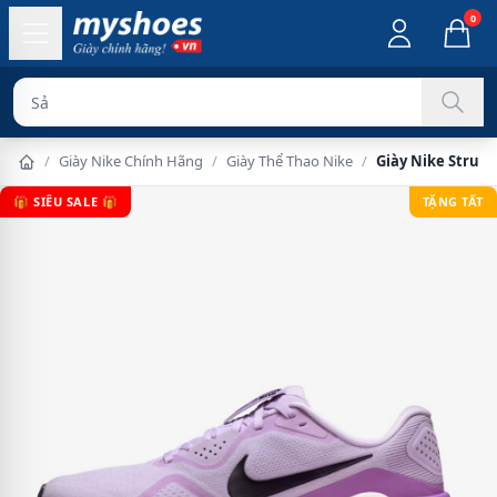
0
Sản phẩm chính
/
Giày Nike Chính Hãng
/
Giày Thể Thao Nike
/
Giày Nike Struct
🎁 SIÊU SALE 🎁
TẶNG TẤT