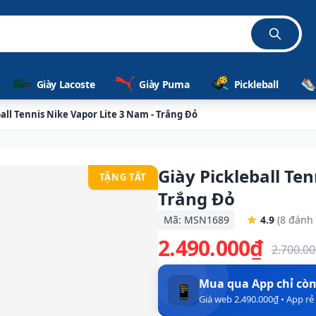
Giày Lacoste
Giày Puma
Pickleball
ball Tennis Nike Vapor Lite 3 Nam - Trắng Đỏ
Giày Pickleball Te
TẶNG TẤT
Trắng Đỏ
Mã: MSN1689
4.9
(8 đánh 
2.490.000₫
2.700.0
Mua qua App chỉ cò
📱
Giá web 2.490.000₫ • App r