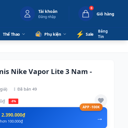
0
Tài khoản
Giỏ hàng
Đăng nhập
Bảng
⚡️
Thể Thao
Phụ kiện
Sale
Tin
nnis Nike Vapor Lite 3 Nam -
giá)
Đã bán 49
00₫
-8%
APP -100K
n
2.390.000₫
→
ẻ hơn 100.000₫