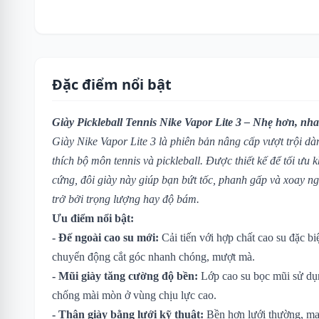
Đặc điểm nổi bật
Giày Pickleball Tennis Nike Vapor Lite 3 – Nhẹ hơn, nh
Giày Nike Vapor Lite 3 là phiên bản nâng cấp vượt trội dà
thích bộ môn tennis và pickleball. Được thiết kế để tối ưu 
cứng, đôi giày này giúp bạn bứt tốc, phanh gấp và xoay n
trở bởi trọng lượng hay độ bám.
Ưu điểm nổi bật:
- Đế ngoài cao su mới:
Cải tiến với hợp chất cao su đặc bi
chuyển động cắt góc nhanh chóng, mượt mà.
- Mũi giày tăng cường độ bền:
Lớp cao su bọc mũi sử dụn
chống mài mòn ở vùng chịu lực cao.
- Thân giày bằng lưới kỹ thuật:
Bền hơn lưới thường, man