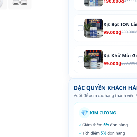
190.000₫
455.00
Xịt Bọt ION L
99.000₫
200.000
Xịt Khử Mùi G
99.000₫
200.000
ĐẶC QUYỀN KHÁCH H
Vuốt để xem các hạng thành viên
💎
KIM CƯƠNG
✓
Giảm thêm
5%
đơn hàng
✓
Tích điểm
5%
đơn hàng