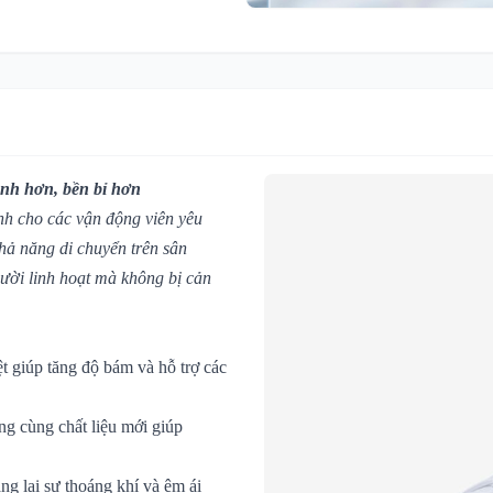
anh hơn, bền bỉ hơn
nh cho các vận động viên yêu
khả năng di chuyển trên sân
gười linh hoạt mà không bị cản
ệt giúp tăng độ bám và hỗ trợ các
g cùng chất liệu mới giúp
g lại sự thoáng khí và êm ái