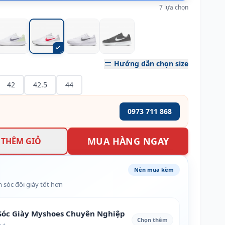
7 lựa chọn
Hướng dẫn chọn size
42
42.5
44
0973 711 868
MUA HÀNG NGAY
THÊM GIỎ
Nên mua kèm
 sóc đôi giày tốt hơn
óc Giày Myshoes Chuyên Nghiệp
Chọn thêm