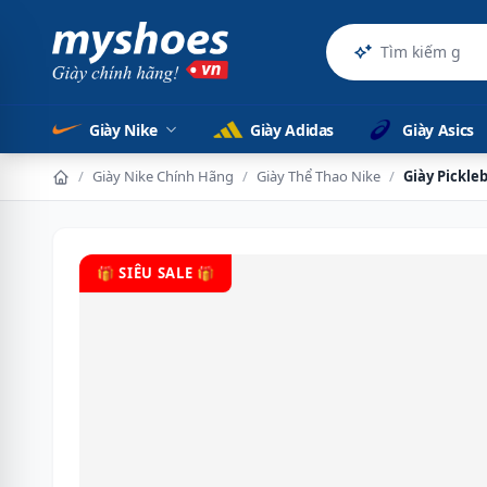
Sản phẩm
Giày Nike
Giày Adidas
Giày Asics
/
Giày Nike Chính Hãng
/
Giày Thể Thao Nike
/
Giày Pickle
🎁 SIÊU SALE 🎁