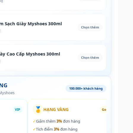
0₫
àm Sạch Giày Myshoes 300ml
Chọn thêm
₫
iày Cao Cấp Myshoes 300ml
Chọn thêm
₫
ÀNG
100.000+ khách hàng
 Myshoes
🥇
🏵️
HẠNG VÀNG
VIP
Gold
✓
Giảm thêm
3%
đơn hàng
✓
Giả
✓
Tích điểm
3%
đơn hàng
✓
Tích