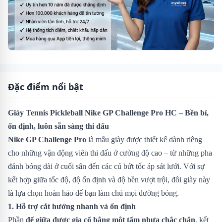
Đặc điểm nổi bật
Giày Tennis Pickleball Nike GP Challenge Pro HC
– Bền bỉ,
ổn định, luôn sẵn sàng thi đấu
Nike GP Challenge Pro
là mẫu giày được thiết kế dành riêng
cho những vận động viên thi đấu ở cường độ cao – từ những pha
đánh bóng dài ở cuối sân đến các cú bứt tốc áp sát lưới. Với sự
kết hợp giữa tốc độ, độ ổn định và độ bền vượt trội, đôi giày này
là lựa chọn hoàn hảo để bạn làm chủ mọi đường bóng.
1. Hỗ trợ cắt hướng nhanh và ổn định
Phần
đế giữa được gia cố bằng một tấm nhựa chắc chắn
, kết