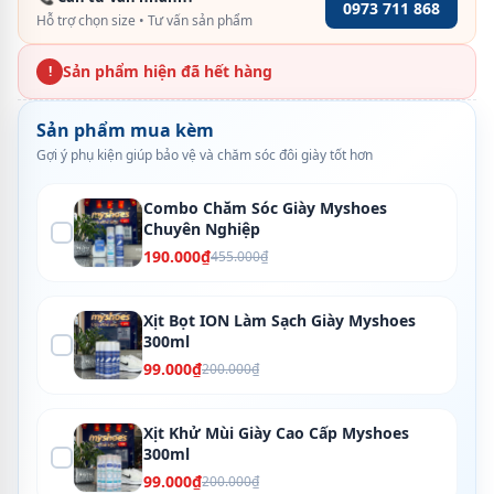
0973 711 868
Hỗ trợ chọn size • Tư vấn sản phẩm
Sản phẩm hiện đã hết hàng
!
Sản phẩm mua kèm
Gợi ý phụ kiện giúp bảo vệ và chăm sóc đôi giày tốt hơn
Combo Chăm Sóc Giày Myshoes
Chuyên Nghiệp
190.000₫
455.000₫
Xịt Bọt ION Làm Sạch Giày Myshoes
300ml
99.000₫
200.000₫
Xịt Khử Mùi Giày Cao Cấp Myshoes
300ml
99.000₫
200.000₫