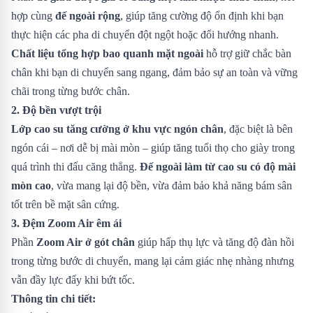
hợp cùng
đế ngoài rộng
, giúp tăng cường độ ổn định khi bạn
thực hiện các pha di chuyển đột ngột hoặc đổi hướng nhanh.
Chất liệu tổng hợp bao quanh mặt ngoài
hỗ trợ giữ chắc bàn
chân khi bạn di chuyển sang ngang, đảm bảo sự an toàn và vững
chãi trong từng bước chân.
2. Độ bền vượt trội
Lớp cao su tăng cường ở khu vực ngón chân
, đặc biệt là bên
ngón cái – nơi dễ bị mài mòn – giúp tăng tuổi thọ cho giày trong
quá trình thi đấu căng thẳng.
Đế ngoài làm từ cao su có độ mài
mòn cao
, vừa mang lại độ bền, vừa đảm bảo khả năng bám sân
tốt trên bề mặt sân cứng.
3. Đệm Zoom Air êm ái
Phần
Zoom Air ở gót chân
giúp hấp thụ lực và tăng độ đàn hồi
trong từng bước di chuyển, mang lại cảm giác nhẹ nhàng nhưng
vẫn đầy lực đẩy khi bứt tốc.
Thông tin chi tiết: