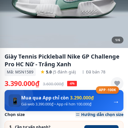
1/6
Giày Tennis Pickleball Nike GP Challenge
Pro HC Nữ - Trắng Xanh
Mã: MSN1589
5.0
(5 đánh giá)
Đã bán 78
3.390.000₫
3.600.000₫
-6%
APP -100K
Mua qua App chỉ còn
3.290.000₫
→
📱
Giá web 3.390.000₫ • App rẻ hơn 100.000₫
Chọn size
Hướng dẫn chọn size
📞 Cần tư vấn nhanh?