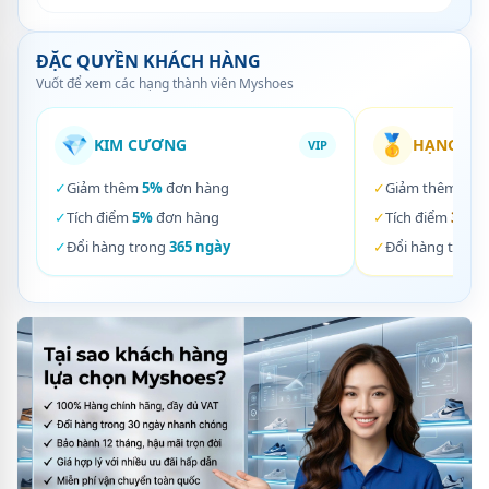
ĐẶC QUYỀN KHÁCH HÀNG
Vuốt để xem các hạng thành viên Myshoes
💎
🥇
KIM CƯƠNG
HẠNG VÀ
VIP
✓
Giảm thêm
5%
đơn hàng
✓
Giảm thêm
3%
✓
Tích điểm
5%
đơn hàng
✓
Tích điểm
3%
đơ
✓
Đổi hàng trong
365 ngày
✓
Đổi hàng trong