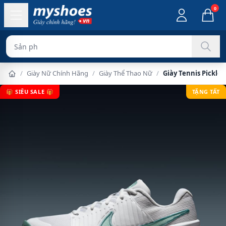
0
Sản phẩm chính h
/
Giày Nữ Chính Hãng
/
Giày Thể Thao Nữ
/
Giày Tennis Pickle
🎁 SIÊU SALE 🎁
TẶNG TẤT