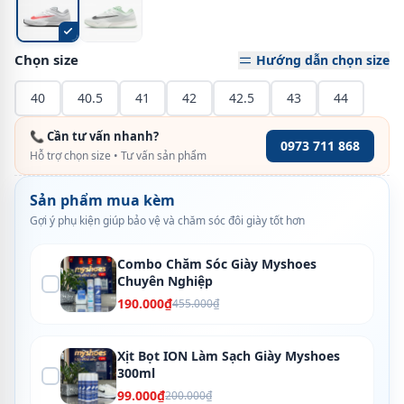
Chọn size
Hướng dẫn chọn size
40
40.5
41
42
42.5
43
44
📞 Cần tư vấn nhanh?
0973 711 868
Hỗ trợ chọn size • Tư vấn sản phẩm
Sản phẩm mua kèm
Gợi ý phụ kiện giúp bảo vệ và chăm sóc đôi giày tốt hơn
Combo Chăm Sóc Giày Myshoes
Chuyên Nghiệp
190.000₫
455.000₫
Xịt Bọt ION Làm Sạch Giày Myshoes
300ml
99.000₫
200.000₫