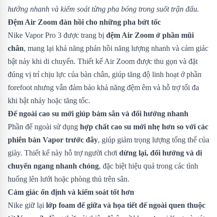
hướng nhanh và kiểm soát từng pha bóng trong suốt trận đấu.
Đệm Air Zoom đàn hồi cho những pha bứt tốc
Nike Vapor Pro 3 được trang bị
đệm Air Zoom ở phần mũi
chân
, mang lại khả năng phản hồi năng lượng nhanh và cảm giác
bật nảy khi di chuyển. Thiết kế Air Zoom được thu gọn và đặt
đúng vị trí chịu lực của bàn chân, giúp tăng độ linh hoạt ở phần
forefoot nhưng vẫn đảm bảo khả năng đệm êm và hỗ trợ tối đa
khi bật nhảy hoặc tăng tốc.
Đế ngoài cao su mới giúp bám sân và đổi hướng nhanh
Phần đế ngoài sử dụng
hợp chất cao su mới nhẹ hơn so với các
phiên bản Vapor trước đây
, giúp giảm trọng lượng tổng thể của
giày. Thiết kế này hỗ trợ người chơi
dừng lại, đổi hướng và di
chuyển ngang nhanh chóng
, đặc biệt hiệu quả trong các tình
huống lên lưới hoặc phòng thủ trên sân.
Cảm giác ổn định và kiểm soát tốt hơn
Nike giữ lại
lớp foam đế giữa và họa tiết đế ngoài quen thuộc