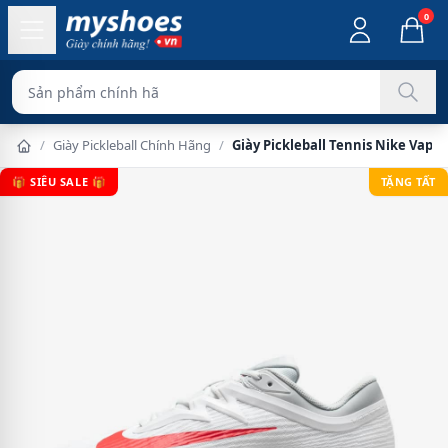
0
Sản phẩm chính hãng 100%
/
Giày Pickleball Chính Hãng
/
Giày Pickleball Tennis Nike Vapo
🎁 SIÊU SALE 🎁
TẶNG TẤT