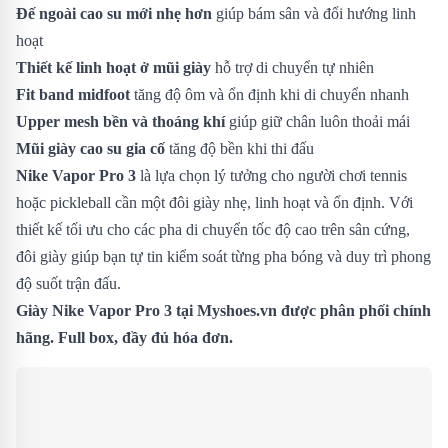
Đế ngoài cao su mới nhẹ hơn
giúp bám sân và đổi hướng linh
hoạt
Thiết kế linh hoạt ở mũi giày
hỗ trợ di chuyển tự nhiên
Fit band midfoot
tăng độ ôm và ổn định khi di chuyển nhanh
Upper mesh bền và thoáng khí
giúp giữ chân luôn thoải mái
Mũi giày cao su gia cố
tăng độ bền khi thi đấu
Nike Vapor Pro 3
là lựa chọn lý tưởng cho người chơi tennis
hoặc pickleball cần một đôi giày nhẹ, linh hoạt và ổn định. Với
thiết kế tối ưu cho các pha di chuyển tốc độ cao trên sân cứng,
đôi giày giúp bạn tự tin kiểm soát từng pha bóng và duy trì phong
độ suốt trận đấu.
Giày
Nike Vapor Pro 3
tại Myshoes.vn được phân phối chính
hãng. Full box, đầy đủ hóa đơn.