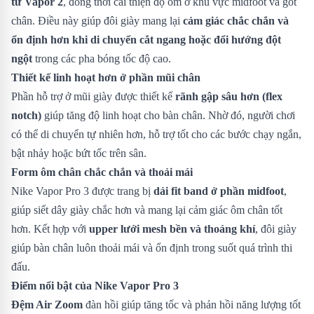
từ Vapor 2
, đồng thời cải thiện độ ôm ở khu vực midfoot và gót
chân. Điều này giúp đôi giày mang lại
cảm giác chắc chắn và
ổn định hơn khi di chuyển cắt ngang hoặc đổi hướng đột
ngột
trong các pha bóng tốc độ cao.
Thiết kế linh hoạt hơn ở phần mũi chân
Phần hỗ trợ ở mũi giày được thiết kế
rãnh gập sâu hơn (flex
notch)
giúp tăng độ linh hoạt cho bàn chân. Nhờ đó, người chơi
có thể di chuyển tự nhiên hơn, hỗ trợ tốt cho các bước chạy ngắn,
bật nhảy hoặc bứt tốc trên sân.
Form ôm chân chắc chắn và thoải mái
Nike Vapor Pro 3 được trang bị
dải fit band ở phần midfoot
,
giúp siết dây giày chắc hơn và mang lại cảm giác ôm chân tốt
hơn. Kết hợp với
upper lưới mesh bền và thoáng khí
, đôi giày
giúp bàn chân luôn thoải mái và ổn định trong suốt quá trình thi
đấu.
Điểm nổi bật của Nike Vapor Pro 3
Đệm Air Zoom
đàn hồi giúp tăng tốc và phản hồi năng lượng tốt