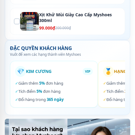
Xịt Khử Mùi Giày Cao Cấp Myshoes
300ml
99.000₫
200.000₫
ĐẶC QUYỀN KHÁCH HÀNG
Vuốt để xem các hạng thành viên Myshoes
💎
🥇
KIM CƯƠNG
HẠNG VÀ
VIP
✓
Giảm thêm
5%
đơn hàng
✓
Giảm thêm
3%
✓
Tích điểm
5%
đơn hàng
✓
Tích điểm
3%
đơ
✓
Đổi hàng trong
365 ngày
✓
Đổi hàng trong