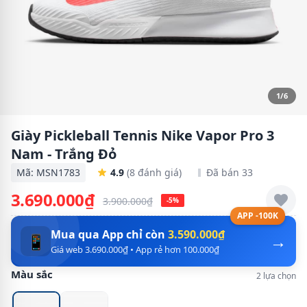
1/6
Giày Pickleball Tennis Nike Vapor Pro 3
Nam - Trắng Đỏ
Mã: MSN1783
4.9
(8 đánh giá)
Đã bán 33
3.690.000₫
3.900.000₫
-5%
APP -100K
Mua qua App chỉ còn
3.590.000₫
→
📱
Giá web 3.690.000₫ • App rẻ hơn 100.000₫
Màu sắc
2 lựa chọn