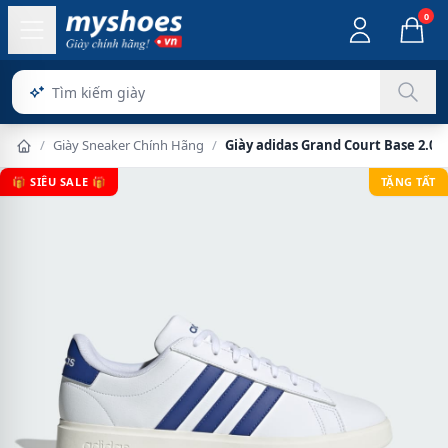
0
/
Giày Sneaker Chính Hãng
/
Giày adidas Grand Court Base 2.0
🎁 SIÊU SALE 🎁
TẶNG TẤT