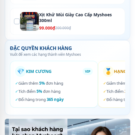
Xịt Khử Mùi Giày Cao Cấp Myshoes
300ml
99.000₫
200.000₫
ĐẶC QUYỀN KHÁCH HÀNG
Vuốt để xem các hạng thành viên Myshoes
💎
🥇
KIM CƯƠNG
HẠNG VÀ
VIP
✓
Giảm thêm
5%
đơn hàng
✓
Giảm thêm
3%
✓
Tích điểm
5%
đơn hàng
✓
Tích điểm
3%
đơ
✓
Đổi hàng trong
365 ngày
✓
Đổi hàng trong