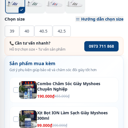
Chọn size
Hướng dẫn chọn size
39
40
40.5
42.5
📞 Cần tư vấn nhanh?
0973 711 868
Hỗ trợ chọn size • Tư vấn sản phẩm
Sản phẩm mua kèm
Gợi ý phụ kiện giúp bảo vệ và chăm sóc đôi giày tốt hơn
Combo Chăm Sóc Giày Myshoes
Chuyên Nghiệp
190.000₫
455.000₫
Xịt Bọt ION Làm Sạch Giày Myshoes
300ml
99.000₫
200.000₫