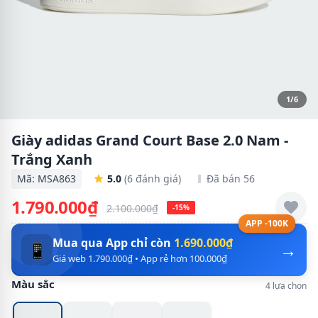
1/6
Giày adidas Grand Court Base 2.0 Nam -
Trắng Xanh
Mã: MSA863
5.0
(6 đánh giá)
Đã bán 56
1.790.000₫
2.100.000₫
-15%
APP -100K
Mua qua App chỉ còn
1.690.000₫
→
📱
Giá web 1.790.000₫ • App rẻ hơn 100.000₫
Màu sắc
4 lựa chọn