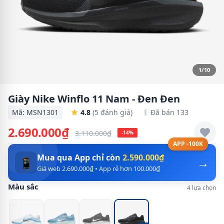
1/10
Giày Nike Winflo 11 Nam - Đen Đen
Mã: MSN1301
4.8
(5 đánh giá)
Đã bán 133
2.690.000₫
3.110.000₫
-14%
APP -100K
Mua qua App chỉ còn
2.590.000₫
→
📱
Giá web 2.690.000₫ • App rẻ hơn 100.000₫
Màu sắc
4 lựa chọn