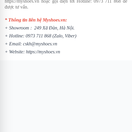
https://myshoes.vn
hoặc gọi điện tới Hotline:
0973 711 868
để
được tư vấn.
* Thông tin liên hệ Myshoes.vn:
+ Showroom : 249 Xã Đàn, Hà Nội.
+ Hotline:
0973 711 868
(Zalo, Viber)
+ Email: cskh@myshoes.vn
+ Website:
https://myshoes.vn