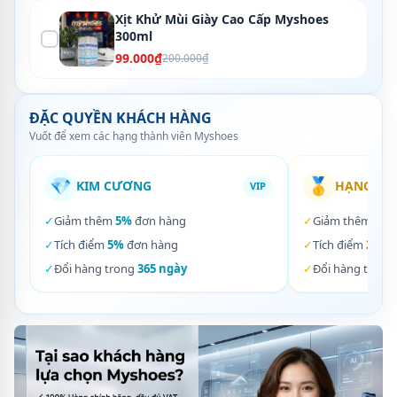
Xịt Khử Mùi Giày Cao Cấp Myshoes
300ml
99.000₫
200.000₫
ĐẶC QUYỀN KHÁCH HÀNG
Vuốt để xem các hạng thành viên Myshoes
💎
🥇
KIM CƯƠNG
HẠNG VÀ
VIP
✓
Giảm thêm
5%
đơn hàng
✓
Giảm thêm
3%
✓
Tích điểm
5%
đơn hàng
✓
Tích điểm
3%
đơ
✓
Đổi hàng trong
365 ngày
✓
Đổi hàng trong