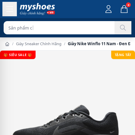
0
Sản phẩm chính hãng 100%
/
Giày Sneaker Chính Hãng
/
Giày Nike Winflo 11 Nam - Đen Đe
🎁 SIÊU SALE 🎁
TẶNG TẤT