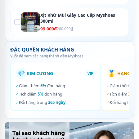
Xịt Khử Mùi Giày Cao Cấp Myshoes
300ml
99.000₫
200.000₫
ĐẶC QUYỀN KHÁCH HÀNG
Vuốt để xem các hạng thành viên Myshoes
💎
🥇
KIM CƯƠNG
HẠNG VÀ
VIP
✓
Giảm thêm
5%
đơn hàng
✓
Giảm thêm
3%
✓
Tích điểm
5%
đơn hàng
✓
Tích điểm
3%
đơ
✓
Đổi hàng trong
365 ngày
✓
Đổi hàng trong