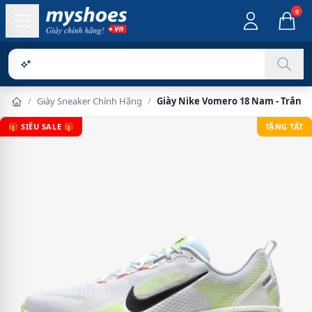
0
Sản phẩm chí
/
Giày Sneaker Chính Hãng
/
Giày Nike Vomero 18 Nam - Trắng
🎁 SIÊU SALE 🎁
TẶNG TẤT