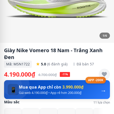
1/6
Giày Nike Vomero 18 Nam - Trắng Xanh
Đen
Mã: MSN1722
5.0
(6 đánh giá)
Đã bán 57
4.190.000₫
4.700.000₫
-11%
APP -200K
Mua qua App chỉ còn
3.990.000₫
→
📱
Giá web 4.190.000₫ • App rẻ hơn 200.000₫
Màu sắc
11 lựa chọn