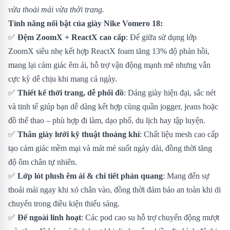
vừa thoải mái vừa thời trang.
Tính năng nổi bật của giày Nike Vomero 18:
✅
Đệm ZoomX + ReactX cao cấp
: Đế giữa sử dụng lớp
ZoomX siêu nhẹ kết hợp ReactX foam tăng 13% độ phản hồi,
mang lại cảm giác êm ái, hỗ trợ vận động mạnh mẽ nhưng vẫn
cực kỳ dễ chịu khi mang cả ngày.
✅
Thiết kế thời trang, dễ phối đồ
: Dáng giày hiện đại, sắc nét
và tinh tế giúp bạn dễ dàng kết hợp cùng quần jogger, jeans hoặc
đồ thể thao – phù hợp đi làm, dạo phố, du lịch hay tập luyện.
✅
Thân giày lưới kỹ thuật thoáng khí
: Chất liệu mesh cao cấp
tạo cảm giác mềm mại và mát mẻ suốt ngày dài, đồng thời tăng
độ ôm chân tự nhiên.
✅
Lớp lót plush êm ái & chi tiết phản quang
: Mang đến sự
thoải mái ngay khi xỏ chân vào, đồng thời đảm bảo an toàn khi di
chuyển trong điều kiện thiếu sáng.
✅
Đế ngoài linh hoạt
: Các pod cao su hỗ trợ chuyển động mượt