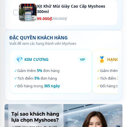
Xịt Khử Mùi Giày Cao Cấp Myshoes
300ml
99.000₫
200.000₫
ĐẶC QUYỀN KHÁCH HÀNG
Vuốt để xem các hạng thành viên Myshoes
💎
🥇
KIM CƯƠNG
HẠNG VÀ
VIP
✓
Giảm thêm
5%
đơn hàng
✓
Giảm thêm
3%
✓
Tích điểm
5%
đơn hàng
✓
Tích điểm
3%
đơ
✓
Đổi hàng trong
365 ngày
✓
Đổi hàng trong