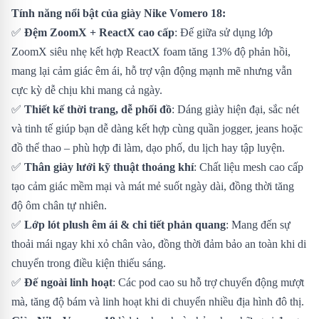
Tính năng nổi bật của giày Nike Vomero 18:
✅
Đệm ZoomX + ReactX cao cấp
: Đế giữa sử dụng lớp
ZoomX siêu nhẹ kết hợp ReactX foam tăng 13% độ phản hồi,
mang lại cảm giác êm ái, hỗ trợ vận động mạnh mẽ nhưng vẫn
cực kỳ dễ chịu khi mang cả ngày.
✅
Thiết kế thời trang, dễ phối đồ
: Dáng giày hiện đại, sắc nét
và tinh tế giúp bạn dễ dàng kết hợp cùng quần jogger, jeans hoặc
đồ thể thao – phù hợp đi làm, dạo phố, du lịch hay tập luyện.
✅
Thân giày lưới kỹ thuật thoáng khí
: Chất liệu mesh cao cấp
tạo cảm giác mềm mại và mát mẻ suốt ngày dài, đồng thời tăng
độ ôm chân tự nhiên.
✅
Lớp lót plush êm ái & chi tiết phản quang
: Mang đến sự
thoải mái ngay khi xỏ chân vào, đồng thời đảm bảo an toàn khi di
chuyển trong điều kiện thiếu sáng.
✅
Đế ngoài linh hoạt
: Các pod cao su hỗ trợ chuyển động mượt
mà, tăng độ bám và linh hoạt khi di chuyển nhiều địa hình đô thị.