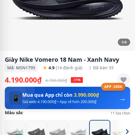
1/6
Giày Nike Vomero 18 Nam - Xanh Navy
Mã: MSN1795
4.9
(14 đánh giá)
Đã bán 55
4.190.000₫
4.700.000₫
-11%
APP -200K
Mua qua App chỉ còn
3.990.000₫
→
📱
Giá web 4.190.000₫ • App rẻ hơn 200.000₫
Màu sắc
11 lựa chọn
›