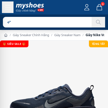
0
Sản phẩm ch
/
Giày Sneaker Chính Hãng
/
Giày Sneaker Nam
/
Giày Nike Vom
🎁 SIÊU SALE 🎁
TẶNG TẤT