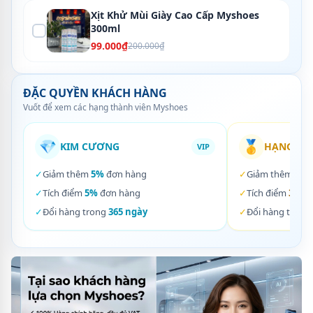
Xịt Khử Mùi Giày Cao Cấp Myshoes
300ml
99.000₫
200.000₫
ĐẶC QUYỀN KHÁCH HÀNG
Vuốt để xem các hạng thành viên Myshoes
💎
🥇
KIM CƯƠNG
HẠNG VÀ
VIP
✓
Giảm thêm
5%
đơn hàng
✓
Giảm thêm
3%
✓
Tích điểm
5%
đơn hàng
✓
Tích điểm
3%
đơ
✓
Đổi hàng trong
365 ngày
✓
Đổi hàng trong