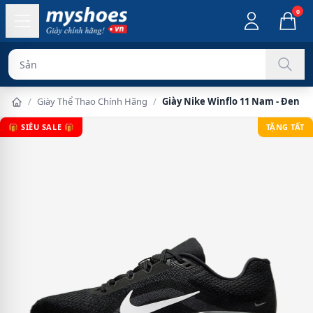
0
Sản phẩm chính
/
Giày Thể Thao Chính Hãng
/
Giày Nike Winflo 11 Nam - Đen T
🎁 SIÊU SALE 🎁
TẶNG TẤT