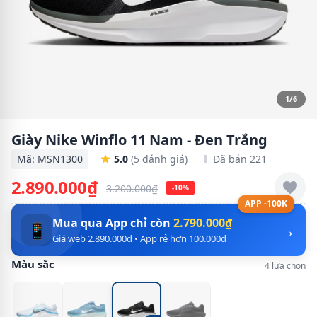
1/6
Giày Nike Winflo 11 Nam - Đen Trắng
Mã: MSN1300
5.0
(5 đánh giá)
Đã bán 221
2.890.000₫
3.200.000₫
-10%
APP -100K
Mua qua App chỉ còn
2.790.000₫
→
📱
Giá web 2.890.000₫ • App rẻ hơn 100.000₫
Màu sắc
4 lựa chọn