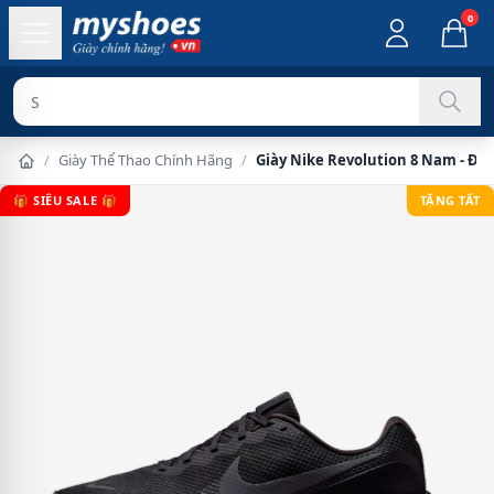
0
Sản phẩm chí
/
Giày Thể Thao Chính Hãng
/
Giày Nike Revolution 8 Nam - Đe
🎁 SIÊU SALE 🎁
TẶNG TẤT