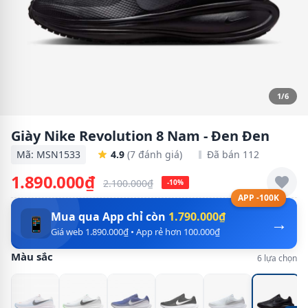
1/6
Giày Nike Revolution 8 Nam - Đen Đen
Mã: MSN1533
4.9
(7 đánh giá)
Đã bán 112
1.890.000₫
2.100.000₫
-10%
APP -100K
Mua qua App chỉ còn
1.790.000₫
→
📱
Giá web 1.890.000₫ • App rẻ hơn 100.000₫
Màu sắc
6 lựa chọn