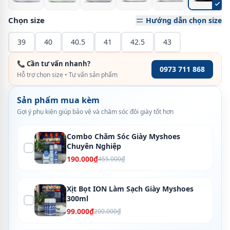
Chọn size
Hướng dẫn chọn size
39
40
40.5
41
42.5
43
📞 Cần tư vấn nhanh?
0973 711 868
Hỗ trợ chọn size • Tư vấn sản phẩm
Sản phẩm mua kèm
Gợi ý phụ kiện giúp bảo vệ và chăm sóc đôi giày tốt hơn
Combo Chăm Sóc Giày Myshoes
Chuyên Nghiệp
190.000₫
455.000₫
Xịt Bọt ION Làm Sạch Giày Myshoes
300ml
99.000₫
200.000₫