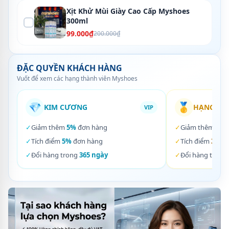
Xịt Khử Mùi Giày Cao Cấp Myshoes
300ml
99.000₫
200.000₫
ĐẶC QUYỀN KHÁCH HÀNG
Vuốt để xem các hạng thành viên Myshoes
💎
🥇
KIM CƯƠNG
HẠNG VÀ
VIP
✓
Giảm thêm
5%
đơn hàng
✓
Giảm thêm
3%
✓
Tích điểm
5%
đơn hàng
✓
Tích điểm
3%
đơ
✓
Đổi hàng trong
365 ngày
✓
Đổi hàng trong