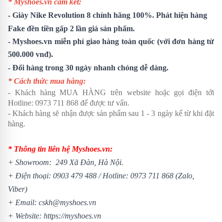
* Myshoes.vn cam kết:
-
Giày Nike Revolution 8
chính hãng 100%. Phát hiện hàng
Fake đền tiền gấp 2 lần giá sản phẩm.
- Myshoes.vn miễn phí giao hàng toàn quốc (với đơn hàng từ
500.000 vnđ).
- Đổi hàng trong 30 ngày nhanh chóng dễ dàng.
* Cách thức mua hàng:
- Khách hàng MUA HÀNG trên website hoặc gọi điện tới
Hotline:
0973 711 868
để được tư vấn.
- Khách hàng sẽ nhận được sản phẩm sau 1 - 3 ngày kể từ khi đặt
hàng.
* Thông tin liên hệ Myshoes.vn:
+ Showroom: 249 Xã Đàn, Hà Nội.
+ Điện thoại:
0903 479 488
/
Hotline:
0973 711 868
(Zalo,
Viber)
+ Email: cskh@myshoes.vn
+ Website:
https://myshoes.vn