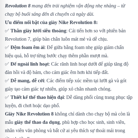
Revolution 8
mang đến trải nghiệm vận động nhẹ nhàng – từ
chạy bộ buổi sáng đến di chuyển cả ngày dài.
Ưu điểm nổi bật của giày Nike Revolution 8:
✅
Thân giày lưới siêu thoáng
: Cải tiến hơn so với phiên bản
Revolution 7, giúp bàn chân luôn mát mẻ và dễ chịu.
✅
Đệm foam êm ái
: Đế giữa bằng foam nhẹ giúp giảm chấn
hiệu quả, hỗ trợ từng bước chạy thêm phần mượt mà.
✅
Đế ngoài linh hoạt
: Các rãnh linh hoạt dưới đế giúp tăng độ
đàn hồi và độ bám, cho cảm giác êm hơn khi tiếp đất.
✅
Dễ mang, dễ cởi
: Các điểm tiếp xúc mềm tại lưỡi gà và gót
giày tạo cảm giác tự nhiên, giúp xỏ chân nhanh chóng.
✅
Thiết kế thể thao hiện đại
: Dễ dàng phối cùng trang phục tập
luyện, đi chơi hoặc dạo phố.
Giày Nike Revolution 8
không chỉ dành cho chạy bộ mà còn là
mẫu
giày thể thao đa dụng
, phù hợp cho học sinh, sinh viên,
nhân viên văn phòng và bất cứ ai yêu thích sự thoải mái trong