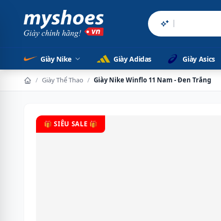
Sản phẩm chính
Giày Nike
Giày Adidas
Giày Asics
/
Giày Thể Thao
/
Giày Nike Winflo 11 Nam - Đen Trắng
🎁 SIÊU SALE 🎁