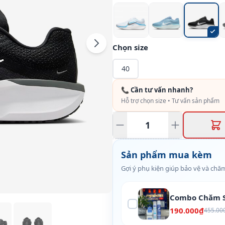
Chọn size
40
📞 Cần tư vấn nhanh?
Hỗ trợ chọn size • Tư vấn sản phẩm
Sản phẩm mua kèm
Gợi ý phụ kiện giúp bảo vệ và chăm
Combo Chăm S
190.000₫
455.00