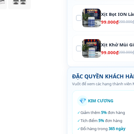
Xịt Bọt ION L
99.000₫
200.000
Xịt Khử Mùi G
99.000₫
200.000
ĐẶC QUYỀN KHÁCH H
Vuốt để xem các hạng thành viên
💎
KIM CƯƠNG
✓
Giảm thêm
5%
đơn hàng
✓
Tích điểm
5%
đơn hàng
✓
Đổi hàng trong
365 ngày