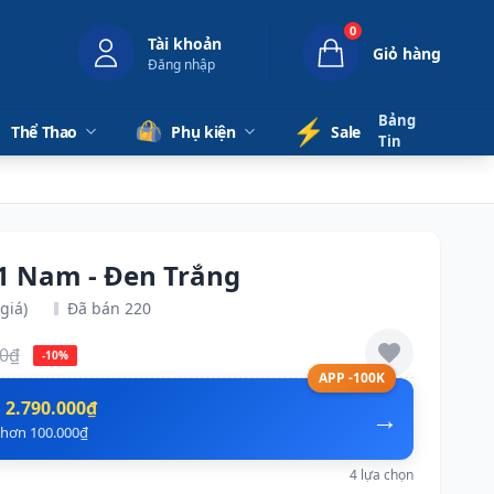
0
Tài khoản
Giỏ hàng
Đăng nhập
Bảng
⚡️
Thể Thao
Phụ kiện
Sale
Tin
11 Nam - Đen Trắng
giá)
Đã bán 220
00₫
-10%
APP -100K
n
2.790.000₫
→
ẻ hơn 100.000₫
4 lựa chọn