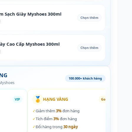
àm Sạch Giày Myshoes 300ml
Chọn thêm
₫
iày Cao Cấp Myshoes 300ml
Chọn thêm
₫
ÀNG
100.000+ khách hàng
 Myshoes
🥇
🏵️
HẠNG VÀNG
VIP
Gold
✓
Giảm thêm
3%
đơn hàng
✓
Giả
✓
Tích điểm
3%
đơn hàng
✓
Tích
✓
Đổi hàng trong
30 ngày
✓
Đổi 