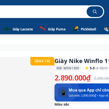
Giày Lacoste
Giày Puma
Pickleball
Giày Nike Winflo 
TẶNG TẤT
Mã: MSN1300
5.0
(4 đánh 
2.890.000₫
3.200.0
Mua qua App chỉ cò
📱
Giá web 2.890.000₫ • App r
Màu sắc