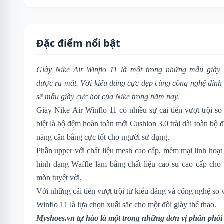
Đặc điểm nổi bật
Giày Nike Air Winflo 11 là một trong những mẫu giày 
được ra mắt. Với kiểu dáng cực đẹp cùng công nghệ đỉnh
sẽ mẫu giày cực hot của Nike trong năm nay.
Giày Nike Air Winflo 11 có nhiều sự cải tiến vượt trội s
biệt là bộ đệm hoàn toàn mới Cushlon 3.0 trài dài toàn bộ
năng cân bằng cực tốt cho người sử dụng.
Phần upper với chất liệu mesh cao cấp, mềm mại linh hoạt 
hình dạng Waffle làm bằng chất liệu cao su cao cấp ch
mòn tuyệt vời.
Với những cải tiến vượt trội từ kiểu dáng và công nghệ so 
Winflo 11 là lựa chọn xuất sắc cho một đôi giày thể thao.
Myshoes.vn tự hào là một trong những đơn vị phân phối 