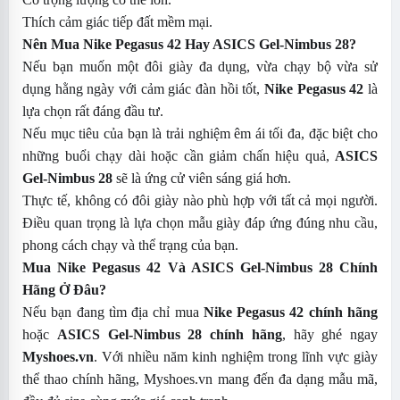
Thích cảm giác tiếp đất mềm mại.
Nên Mua Nike Pegasus 42 Hay ASICS Gel-Nimbus 28?
Nếu bạn muốn một đôi giày đa dụng, vừa chạy bộ vừa sử
dụng hằng ngày với cảm giác đàn hồi tốt,
Nike Pegasus 42
là
lựa chọn rất đáng đầu tư.
Nếu mục tiêu của bạn là trải nghiệm êm ái tối đa, đặc biệt cho
những buổi chạy dài hoặc cần giảm chấn hiệu quả,
ASICS
Gel-Nimbus 28
sẽ là ứng cử viên sáng giá hơn.
Thực tế, không có đôi giày nào phù hợp với tất cả mọi người.
Điều quan trọng là lựa chọn mẫu giày đáp ứng đúng nhu cầu,
phong cách chạy và thể trạng của bạn.
Mua Nike Pegasus 42 Và ASICS Gel-Nimbus 28 Chính
Hãng Ở Đâu?
Nếu bạn đang tìm địa chỉ mua
Nike Pegasus 42 chính hãng
hoặc
ASICS Gel-Nimbus 28 chính hãng
, hãy ghé ngay
Myshoes.vn
. Với nhiều năm kinh nghiệm trong lĩnh vực giày
thể thao chính hãng, Myshoes.vn mang đến đa dạng mẫu mã,