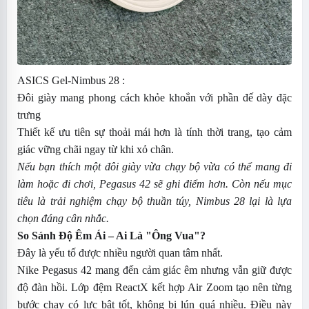
ASICS Gel-Nimbus 28 :
Đôi giày mang phong cách khỏe khoắn với phần đế dày đặc
trưng
Thiết kế ưu tiên sự thoải mái hơn là tính thời trang, tạo cảm
giác vững chãi ngay từ khi xỏ chân.
Nếu bạn thích một đôi giày vừa chạy bộ vừa có thể mang đi
làm hoặc đi chơi, Pegasus 42 sẽ ghi điểm hơn. Còn nếu mục
tiêu là trải nghiệm chạy bộ thuần túy, Nimbus 28 lại là lựa
chọn đáng cân nhắc.
So Sánh Độ Êm Ái – Ai Là "Ông Vua"?
Đây là yếu tố được nhiều người quan tâm nhất.
Nike Pegasus 42 mang đến cảm giác êm nhưng vẫn giữ được
độ đàn hồi. Lớp đệm ReactX kết hợp Air Zoom tạo nên từng
bước chạy có lực bật tốt, không bị lún quá nhiều. Điều này