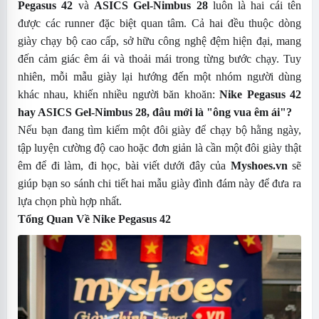
Pegasus 42
và
ASICS Gel-Nimbus 28
luôn là hai cái tên
được các runner đặc biệt quan tâm. Cả hai đều thuộc dòng
giày chạy bộ cao cấp, sở hữu công nghệ đệm hiện đại, mang
đến cảm giác êm ái và thoải mái trong từng bước chạy. Tuy
nhiên, mỗi mẫu giày lại hướng đến một nhóm người dùng
khác nhau, khiến nhiều người băn khoăn:
Nike Pegasus 42
hay ASICS Gel-Nimbus 28, đâu mới là "ông vua êm ái"?
Nếu bạn đang tìm kiếm một đôi giày để chạy bộ hằng ngày,
tập luyện cường độ cao hoặc đơn giản là cần một đôi giày thật
êm để đi làm, đi học, bài viết dưới đây của
Myshoes.vn
sẽ
giúp bạn so sánh chi tiết hai mẫu giày đình đám này để đưa ra
lựa chọn phù hợp nhất.
Tổng Quan Về
Nike Pegasus 42