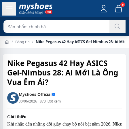
0
Sản phẩm chính hãng 100%
/
Bảng tin
/
Nike Pegasus 42 Hay ASICS Gel-Nimbus 28: Ai Mới 
Trang chủ
Nike Pegasus 42 Hay ASICS
Gel-Nimbus 28: Ai Mới Là Ông
Vua Êm Ái?
Myshoes Official
30/06/2026 · 873 lượt xem
Giới thiệu
Khi nhắc đến những đôi giày chạy bộ nổi bật năm 2026,
Nike