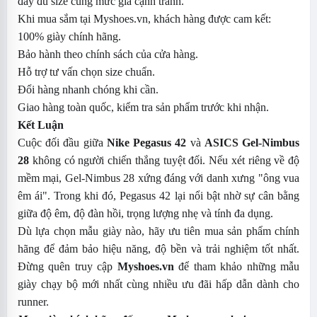
đầy đủ size cùng mức giá cạnh tranh.
Khi mua sắm tại Myshoes.vn, khách hàng được cam kết:
100% giày chính hãng.
Bảo hành theo chính sách của cửa hàng.
Hỗ trợ tư vấn chọn size chuẩn.
Đổi hàng nhanh chóng khi cần.
Giao hàng toàn quốc, kiểm tra sản phẩm trước khi nhận.
Kết Luận
Cuộc đối đầu giữa
Nike Pegasus 42
và
ASICS Gel-Nimbus
28
không có người chiến thắng tuyệt đối. Nếu xét riêng về độ
mềm mại, Gel-Nimbus 28 xứng đáng với danh xưng "ông vua
êm ái". Trong khi đó, Pegasus 42 lại nổi bật nhờ sự cân bằng
giữa độ êm, độ đàn hồi, trọng lượng nhẹ và tính đa dụng.
Dù lựa chọn mẫu giày nào, hãy ưu tiên mua sản phẩm chính
hãng để đảm bảo hiệu năng, độ bền và trải nghiệm tốt nhất.
Đừng quên truy cập
Myshoes.vn
để tham khảo những mẫu
giày chạy bộ mới nhất cùng nhiều ưu đãi hấp dẫn dành cho
runner.