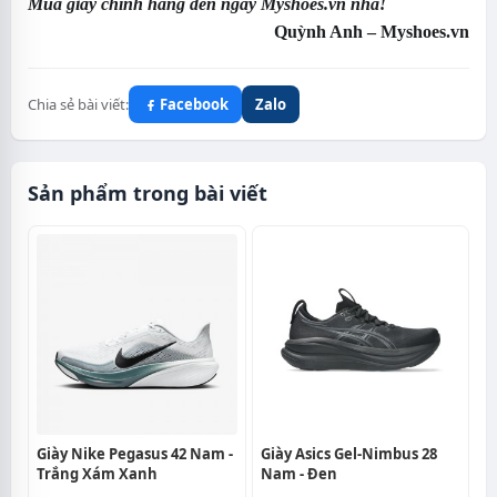
Mua giày chính hãng đến ngay Myshoes.vn nha!
Quỳnh Anh – Myshoes.vn
Chia sẻ bài viết:
Facebook
Zalo
Sản phẩm trong bài viết
Giày Nike Pegasus 42 Nam -
Giày Asics Gel-Nimbus 28
Trắng Xám Xanh
Nam - Đen