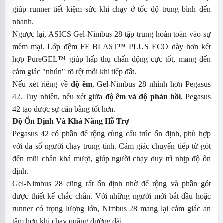
giúp runner tiết kiệm sức khi chạy ở tốc độ trung bình đến
nhanh.
Ngược lại, ASICS Gel-Nimbus 28 tập trung hoàn toàn vào sự
mềm mại. Lớp đệm FF BLAST™ PLUS ECO dày hơn kết
hợp PureGEL™ giúp hấp thụ chấn động cực tốt, mang đến
cảm giác "nhún" rõ rệt mỗi khi tiếp đất.
Nếu xét riêng về
độ êm
, Gel-Nimbus 28 nhỉnh hơn Pegasus
42. Tuy nhiên, nếu xét giữa
độ êm và độ phản hồi
, Pegasus
42 tạo được sự cân bằng tốt hơn.
Độ Ổn Định Và Khả Năng Hỗ Trợ
Pegasus 42 có phần đế rộng cùng cấu trúc ổn định, phù hợp
với đa số người chạy trung tính. Cảm giác chuyển tiếp từ gót
đến mũi chân khá mượt, giúp người chạy duy trì nhịp độ ổn
định.
Gel-Nimbus 28 cũng rất ổn định nhờ đế rộng và phần gót
được thiết kế chắc chắn. Với những người mới bắt đầu hoặc
runner có trọng lượng lớn, Nimbus 28 mang lại cảm giác an
tâm hơn khi chạy quãng đường dài.