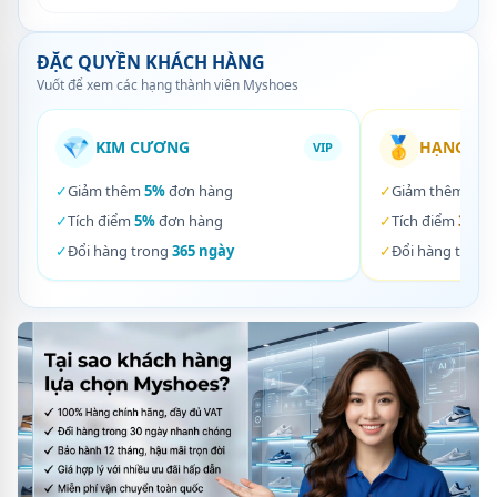
ĐẶC QUYỀN KHÁCH HÀNG
Vuốt để xem các hạng thành viên Myshoes
💎
🥇
KIM CƯƠNG
HẠNG VÀ
VIP
✓
Giảm thêm
5%
đơn hàng
✓
Giảm thêm
3%
✓
Tích điểm
5%
đơn hàng
✓
Tích điểm
3%
đơ
✓
Đổi hàng trong
365 ngày
✓
Đổi hàng trong