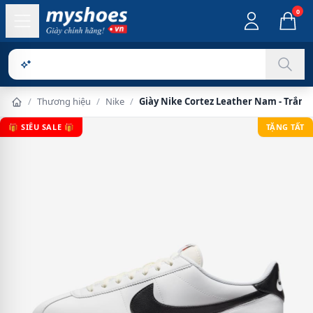
0
Sản phẩ
/
Thương hiệu
/
Nike
/
Giày Nike Cortez Leather Nam - Trắng
🎁 SIÊU SALE 🎁
TẶNG TẤT