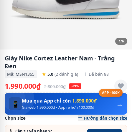
1/6
Giày Nike Cortez Leather Nam - Trắng
Đen
Mã: MSN1365
5.0
(2 đánh giá)
Đã bán 88
1.990.000₫
2.800.000₫
-29%
APP -100K
Mua qua App chỉ còn
1.890.000₫
→
📱
Giá web 1.990.000₫ • App rẻ hơn 100.000₫
Chọn size
Hướng dẫn chọn size
📞 Cần tư vấn nhanh?