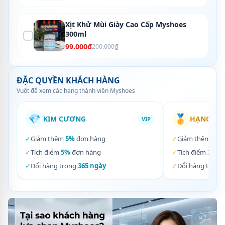
Xịt Khử Mùi Giày Cao Cấp Myshoes
300ml
99.000₫
200.000₫
ĐẶC QUYỀN KHÁCH HÀNG
Vuốt để xem các hạng thành viên Myshoes
💎
🥇
KIM CƯƠNG
HẠNG VÀ
VIP
✓
Giảm thêm
5%
đơn hàng
✓
Giảm thêm
3%
✓
Tích điểm
5%
đơn hàng
✓
Tích điểm
3%
đơ
✓
Đổi hàng trong
365 ngày
✓
Đổi hàng trong