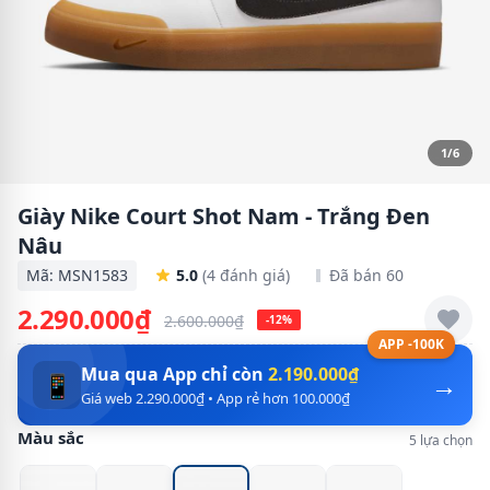
1/6
Giày Nike Court Shot Nam - Trắng Đen
Nâu
Mã: MSN1583
5.0
(4 đánh giá)
Đã bán 60
2.290.000₫
2.600.000₫
-12%
APP -100K
Mua qua App chỉ còn
2.190.000₫
→
📱
Giá web 2.290.000₫ • App rẻ hơn 100.000₫
Màu sắc
5 lựa chọn