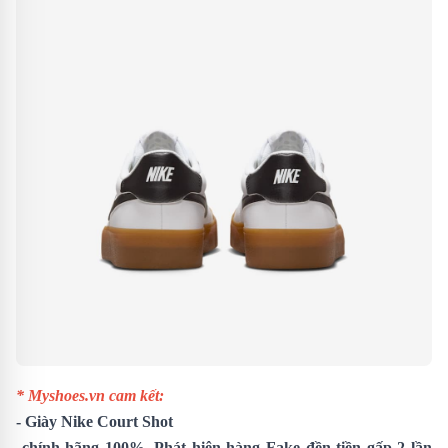
* Myshoes.vn cam kết:
-
Giày Nike Court Shot
chính hãng 100%. Phát hiện hàng Fake đền tiền gấp 2 lần