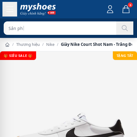
0
Sản phẩm chính hã
/
Thương hiệu
/
Nike
/
Giày Nike Court Shot Nam - Trắng Đe
🎁 SIÊU SALE 🎁
TẶNG TẤT