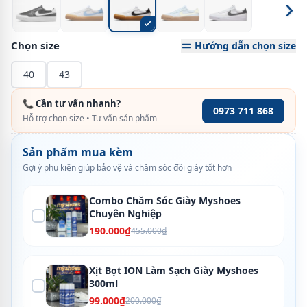
›
Chọn size
Hướng dẫn chọn size
40
43
📞 Cần tư vấn nhanh?
0973 711 868
Hỗ trợ chọn size • Tư vấn sản phẩm
Sản phẩm mua kèm
Gợi ý phụ kiện giúp bảo vệ và chăm sóc đôi giày tốt hơn
Combo Chăm Sóc Giày Myshoes
Chuyên Nghiệp
190.000₫
455.000₫
Xịt Bọt ION Làm Sạch Giày Myshoes
300ml
99.000₫
200.000₫