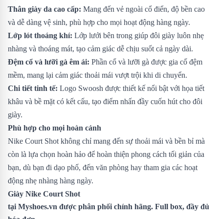
Thân giày da cao cấp:
Mang đến vẻ ngoài cổ điển, độ bền cao
và dễ dàng vệ sinh, phù hợp cho mọi hoạt động hàng ngày.
Lớp lót thoáng khí:
Lớp lưới bên trong giúp đôi giày luôn nhẹ
nhàng và thoáng mát, tạo cảm giác dễ chịu suốt cả ngày dài.
Đệm cổ và lưỡi gà êm ái:
Phần cổ và lưỡi gà được gia cố đệm
mềm, mang lại cảm giác thoải mái vượt trội khi di chuyển.
Chi tiết tinh tế:
Logo Swoosh được thiết kế nổi bật với họa tiết
khâu và bề mặt có kết cấu, tạo điểm nhấn đầy cuốn hút cho đôi
giày.
Phù hợp cho mọi hoàn cảnh
Nike Court Shot không chỉ mang đến sự thoải mái và bền bỉ mà
còn là lựa chọn hoàn hảo để hoàn thiện phong cách tối giản của
bạn, dù bạn đi dạo phố, đến văn phòng hay tham gia các hoạt
động nhẹ nhàng hàng ngày.
Giày Nike Court Shot
tại Myshoes.vn được phân phối chính hãng. Full box, đầy đủ