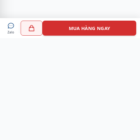
MUA HÀNG NGAY
Zalo
Myshoes là nền tảng mua sắm giày chính hãng hàng đầu