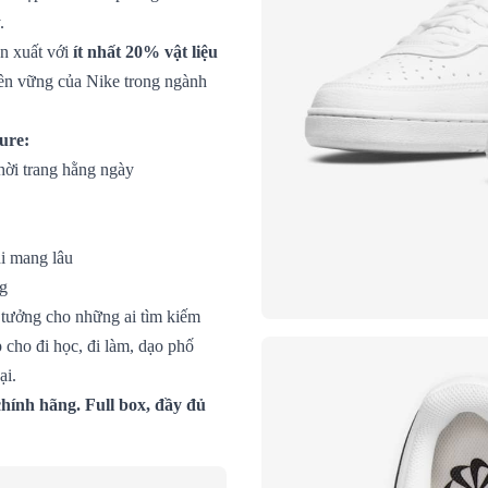
.
n xuất với
ít nhất 20% vật liệu
 bền vững của Nike trong ngành
ure:
ời trang hằng ngày
i mang lâu
ng
 tưởng cho những ai tìm kiếm
 cho đi học, đi làm, dạo phố
ại.
hính hãng. Full box, đầy đủ