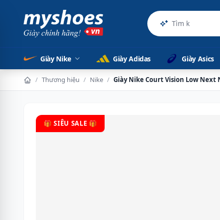
Sản phẩm
Giày Nike
Giày Adidas
Giày Asics
/
Thương hiệu
/
Nike
/
Giày Nike Court Vision Low Next
🎁 SIÊU SALE 🎁