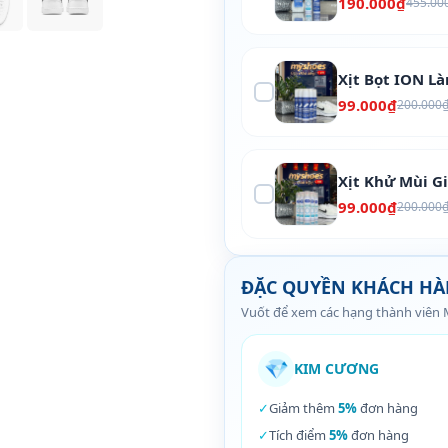
190.000₫
455.00
Xịt Bọt ION L
99.000₫
200.000
Xịt Khử Mùi G
99.000₫
200.000
ĐẶC QUYỀN KHÁCH H
Vuốt để xem các hạng thành viên
💎
KIM CƯƠNG
✓
Giảm thêm
5%
đơn hàng
✓
Tích điểm
5%
đơn hàng