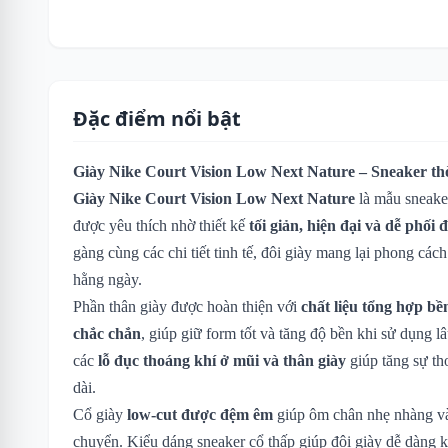
Đặc điểm nổi bật
Giày Nike Court Vision Low Next Nature – Sneaker thờ
Giày Nike Court Vision Low Next Nature
là mẫu sneaker
được yêu thích nhờ thiết kế
tối giản, hiện đại và dễ phối 
gàng cùng các chi tiết tinh tế, đôi giày mang lại phong c
hằng ngày.
Phần thân giày được hoàn thiện với
chất liệu tổng hợp bề
chắc chắn
, giúp giữ form tốt và tăng độ bền khi sử dụng l
các
lỗ đục thoáng khí ở mũi và thân giày
giúp tăng sự th
dài.
Cổ giày
low-cut được đệm êm
giúp ôm chân nhẹ nhàng và 
chuyển. Kiểu dáng sneaker cổ thấp giúp đôi giày dễ dàng 