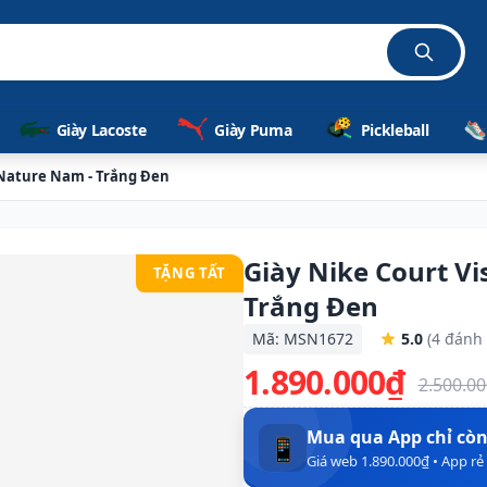
Giày Lacoste
Giày Puma
Pickleball
 Nature Nam - Trắng Đen
Giày Nike Court V
TẶNG TẤT
Trắng Đen
Mã: MSN1672
5.0
(4 đánh 
1.890.000₫
2.500.0
Mua qua App chỉ cò
📱
Giá web 1.890.000₫ • App r