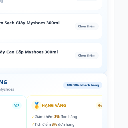
0₫
àm Sạch Giày Myshoes 300ml
Chọn thêm
₫
iày Cao Cấp Myshoes 300ml
Chọn thêm
₫
ÀNG
100.000+ khách hàng
 Myshoes
🥇
🏵️
HẠNG VÀNG
VIP
Gold
✓
Giảm thêm
3%
đơn hàng
✓
Giả
✓
Tích điểm
3%
đơn hàng
✓
Tích