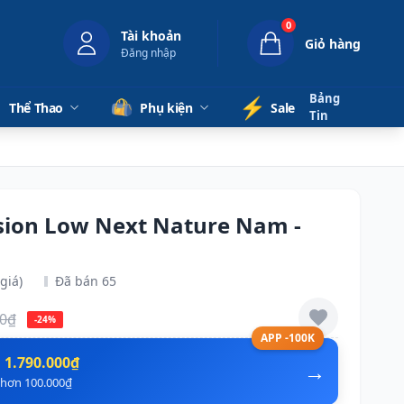
0
Tài khoản
Giỏ hàng
Đăng nhập
Bảng
⚡️
Thể Thao
Phụ kiện
Sale
Tin
ision Low Next Nature Nam -
giá)
Đã bán 65
00₫
-24%
APP -100K
n
1.790.000₫
→
ẻ hơn 100.000₫