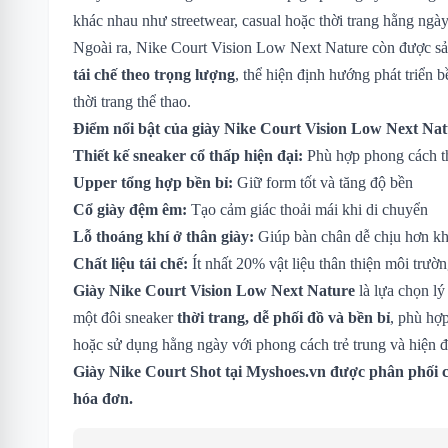
khác nhau như streetwear, casual hoặc thời trang hằng ngày
Ngoài ra, Nike Court Vision Low Next Nature còn được sả
tái chế theo trọng lượng
, thể hiện định hướng phát triển
thời trang thể thao.
Điểm nổi bật của giày Nike Court Vision Low Next Nat
Thiết kế sneaker cổ thấp hiện đại:
Phù hợp phong cách th
Upper tổng hợp bền bỉ:
Giữ form tốt và tăng độ bền
Cổ giày đệm êm:
Tạo cảm giác thoải mái khi di chuyển
Lỗ thoáng khí ở thân giày:
Giúp bàn chân dễ chịu hơn kh
Chất liệu tái chế:
Ít nhất 20% vật liệu thân thiện môi trườ
Giày Nike Court Vision Low Next Nature
là lựa chọn lý
một đôi sneaker
thời trang, dễ phối đồ và bền bỉ
, phù hợp
hoặc sử dụng hằng ngày với phong cách trẻ trung và hiện đ
Giày Nike Court Shot tại Myshoes.vn được phân phối c
hóa đơn.