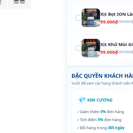
Xịt Bọt ION L
99.000₫
200.000
Xịt Khử Mùi G
99.000₫
200.000
ĐẶC QUYỀN KHÁCH H
Vuốt để xem các hạng thành viên
💎
KIM CƯƠNG
✓
Giảm thêm
5%
đơn hàng
✓
Tích điểm
5%
đơn hàng
✓
Đổi hàng trong
365 ngày