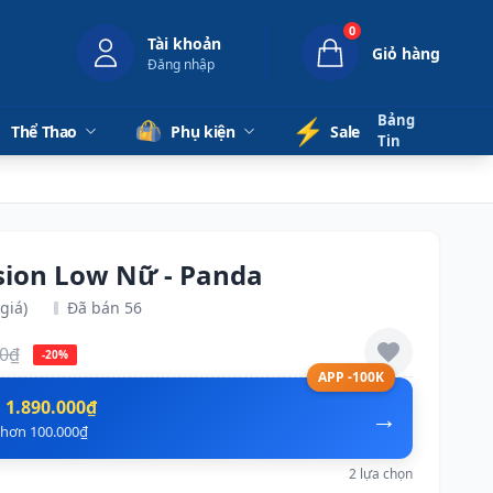
0
Tài khoản
Giỏ hàng
Đăng nhập
Bảng
⚡️
Thể Thao
Phụ kiện
Sale
Tin
ision Low Nữ - Panda
giá)
Đã bán 56
00₫
-20%
APP -100K
n
1.890.000₫
→
ẻ hơn 100.000₫
2 lựa chọn