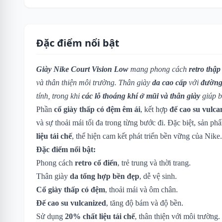
Đặc điểm nổi bật
Giày Nike Court Vision Low
mang phong cách
retro thập
và thân thiện môi trường. Thân giày
da cao cấp
với
đường
tính, trong khi
các lỗ thoáng khí ở mũi và thân giày
giúp b
Phần
cổ giày thấp có đệm êm ái
, kết hợp
đế cao su vulca
và sự thoải mái tối đa trong từng bước đi. Đặc biệt, sản p
liệu tái chế
, thể hiện cam kết phát triển bền vững của Nike.
Đặc điểm nổi bật:
Phong cách
retro cổ điển
, trẻ trung và thời trang.
Thân giày
da tổng hợp bền đẹp
, dễ vệ sinh.
Cổ giày thấp có đệm
, thoải mái và ôm chân.
Đế cao su vulcanized
, tăng độ bám và độ bền.
Sử dụng
20% chất liệu tái chế
, thân thiện với môi trường.