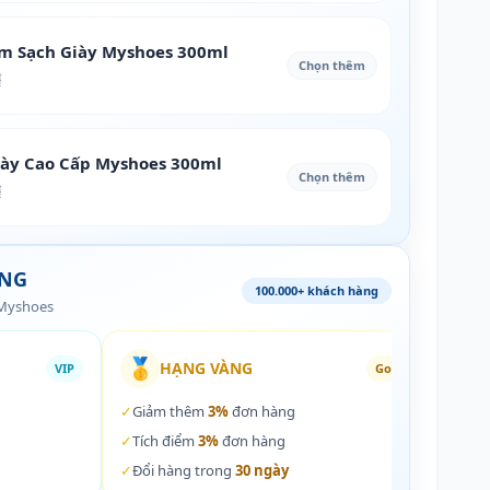
àm Sạch Giày Myshoes 300ml
Chọn thêm
₫
iày Cao Cấp Myshoes 300ml
Chọn thêm
₫
ÀNG
100.000+ khách hàng
 Myshoes
🥇
🏵️
HẠNG VÀNG
VIP
Gold
✓
Giảm thêm
3%
đơn hàng
✓
Giả
✓
Tích điểm
3%
đơn hàng
✓
Tích
✓
Đổi hàng trong
30 ngày
✓
Đổi 