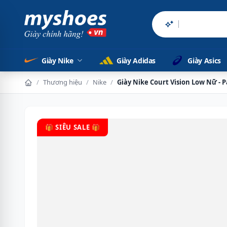
Sản phẩm chính h
Giày Nike
Giày Adidas
Giày Asics
/
Thương hiệu
/
Nike
/
Giày Nike Court Vision Low Nữ - 
🎁 SIÊU SALE 🎁