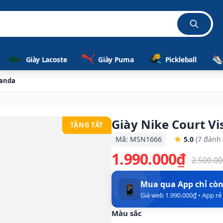
Giày Lacoste
Giày Puma
Pickleball
Panda
Giày Nike Court V
TẶNG TẤT
Mã: MSN1666
5.0
(7 đánh 
1.990.000₫
2.500.0
Mua qua App chỉ cò
📱
Giá web 1.990.000₫ • App r
Màu sắc