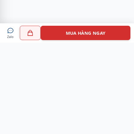
MUA HÀNG NGAY
Zalo
Myshoes là nền tảng mua sắm giày chính hãng hàng đầu