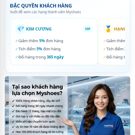
ĐẶC QUYỀN KHÁCH HÀNG
Vuốt để xem các hạng thành viên Myshoes
💎
🥇
KIM CƯƠNG
HẠNG VÀ
VIP
✓
Giảm thêm
5%
đơn hàng
✓
Giảm thêm
3%
✓
Tích điểm
5%
đơn hàng
✓
Tích điểm
3%
đơ
✓
Đổi hàng trong
365 ngày
✓
Đổi hàng trong