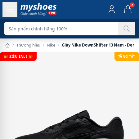
0
Sản phẩm chính h
/
Thương hiệu
/
Nike
/
Giày Nike DownShifter 13 Nam - Đen F
🎁 SIÊU SALE 🎁
TẶNG TẤT