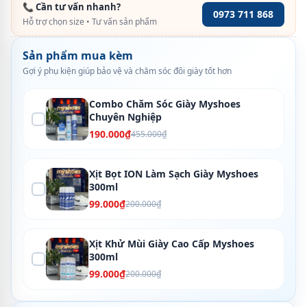
📞 Cần tư vấn nhanh?
0973 711 868
Hỗ trợ chọn size • Tư vấn sản phẩm
Sản phẩm mua kèm
Gợi ý phụ kiện giúp bảo vệ và chăm sóc đôi giày tốt hơn
Combo Chăm Sóc Giày Myshoes
Chuyên Nghiệp
190.000₫
455.000₫
Xịt Bọt ION Làm Sạch Giày Myshoes
300ml
99.000₫
200.000₫
Xịt Khử Mùi Giày Cao Cấp Myshoes
300ml
99.000₫
200.000₫