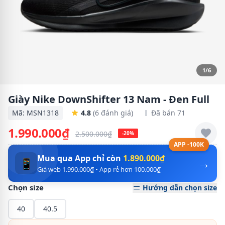
1/6
Giày Nike DownShifter 13 Nam - Đen Full
Mã: MSN1318
4.8
(6 đánh giá)
Đã bán 71
1.990.000₫
2.500.000₫
-20%
APP -100K
Mua qua App chỉ còn
1.890.000₫
→
📱
Giá web 1.990.000₫ • App rẻ hơn 100.000₫
Chọn size
Hướng dẫn chọn size
40
40.5