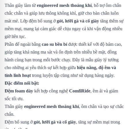
Thân giày làm từ
engineered mesh thoáng khí
, hỗ trợ ôm chân
chắc chắn và giúp lưu thông không khí, giữ cho bàn chân luôn
mát mẻ. Lớp đệm bổ sung ở
gót, lưỡi gà và cổ giày
tăng thêm sự
mềm mại, mang lại cảm giác dễ chịu ngay cả khi vận động nhiều
giờ liên tục.
Phần đế ngoài bằng
cao su bền bỉ
được thiết kế với độ bám cao,
giúp tăng khả năng ma sát và ổn định trên nhiều bề mặt, đồng
hành cùng bạn trong mỗi bước chạy. Đây là mẫu giày lý tưởng
cho những ai yêu thích sự kết hợp giữa
hiệu năng, độ êm và
tính linh hoạt
trong luyện tập cũng như sử dụng hàng ngày.
Đặc điểm nổi bật:
Đệm foam dày
kết hợp công nghệ
ComfiRide
, êm ái và giảm
sốc tối ưu.
Thân giày
engineered mesh thoáng khí
, ôm chân và tạo sự chắc
chắn.
Đệm bổ sung ở
gót, lưỡi gà và cổ giày
, tăng sự mềm mại trong