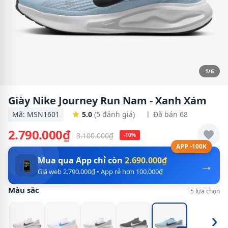
1/6
Giày Nike Journey Run Nam - Xanh Xám
Mã: MSN1601
5.0
(5 đánh giá)
Đã bán 68
2.790.000₫
3.100.000₫
-10%
APP -100K
Mua qua App chỉ còn
2.690.000₫
→
📱
Giá web 2.790.000₫ • App rẻ hơn 100.000₫
Màu sắc
5 lựa chọn
›