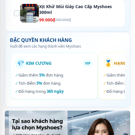
Xịt Khử Mùi Giày Cao Cấp Myshoes
300ml
99.000₫
200.000₫
ĐẶC QUYỀN KHÁCH HÀNG
Vuốt để xem các hạng thành viên Myshoes
💎
🥇
KIM CƯƠNG
HẠNG VÀ
VIP
✓
Giảm thêm
5%
đơn hàng
✓
Giảm thêm
3%
✓
Tích điểm
5%
đơn hàng
✓
Tích điểm
3%
đơ
✓
Đổi hàng trong
365 ngày
✓
Đổi hàng trong