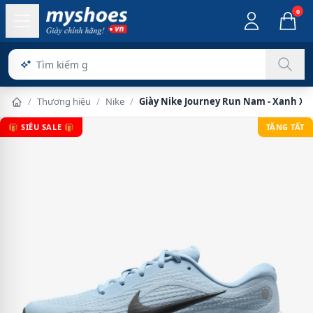
0
/
Thương hiệu
/
Nike
/
Giày Nike Journey Run Nam - Xanh X
🎁 SIÊU SALE 🎁
TẶNG TẤT