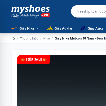
Freeship toàn quố
Giày Nike
Giày Adidas
Giày Asics
/
Thương hiệu
/
Nike
/
Giày Nike Metcon 10 Nam - Đen T
🎁 SIÊU SALE 🎁