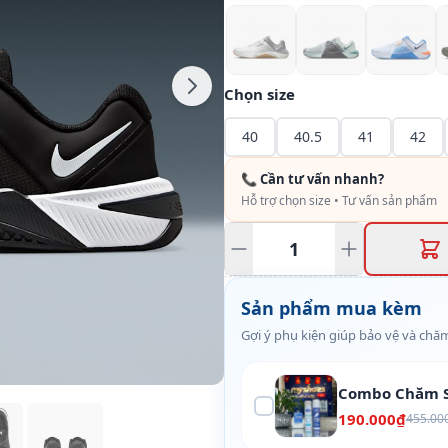
Chọn size
40
40.5
41
42
📞 Cần tư vấn nhanh?
Hỗ trợ chọn size • Tư vấn sản phẩm
Sản phẩm mua kèm
Gợi ý phụ kiện giúp bảo vệ và chăm
Combo Chăm S
190.000₫
455.00