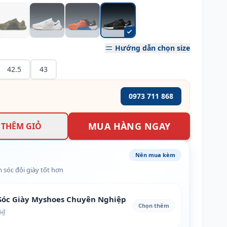
Hướng dẫn chọn size
42.5
43
0973 711 868
MUA HÀNG NGAY
THÊM GIỎ
Nên mua kèm
 sóc đôi giày tốt hơn
óc Giày Myshoes Chuyên Nghiệp
Chọn thêm
0₫