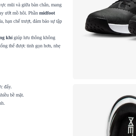
vực mũi và giữa bàn chân, mang
hay ướt mồ hôi. Phần
midfoot
a, hạn chế trượt, đảm bảo sự tập
ng khí
giúp lưu thông không
tổng thể được tinh gọn hơn, nhẹ
c đẩy.
nhiều bề mặt.
nh.