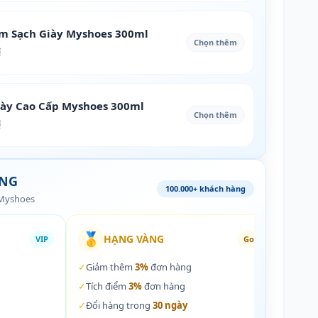
àm Sạch Giày Myshoes 300ml
Chọn thêm
₫
iày Cao Cấp Myshoes 300ml
Chọn thêm
₫
ÀNG
100.000+ khách hàng
 Myshoes
🥇
🏵️
HẠNG VÀNG
VIP
Gold
✓
Giảm thêm
3%
đơn hàng
✓
Giả
✓
Tích điểm
3%
đơn hàng
✓
Tích
✓
Đổi hàng trong
30 ngày
✓
Đổi 