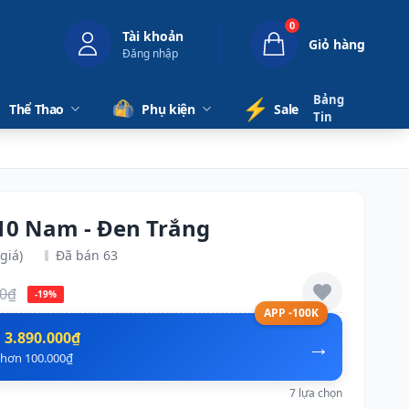
0
Tài khoản
Giỏ hàng
Đăng nhập
Bảng
⚡️
Thể Thao
Phụ kiện
Sale
Tin
10 Nam - Đen Trắng
giá)
Đã bán 63
00₫
-19%
APP -100K
n
3.890.000₫
→
ẻ hơn 100.000₫
7 lựa chọn