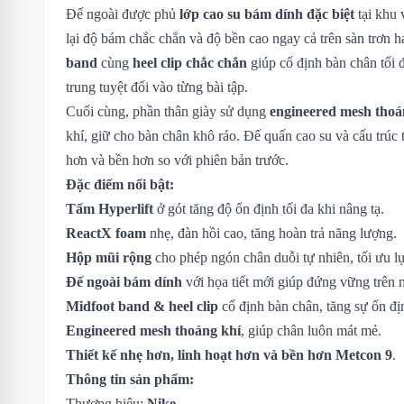
Đế ngoài được phủ
lớp cao su bám dính đặc biệt
tại khu 
lại độ bám chắc chắn và độ bền cao ngay cả trên sàn trơn 
band
cùng
heel clip chắc chắn
giúp cố định bàn chân tối đ
trung tuyệt đối vào từng bài tập.
Cuối cùng, phần thân giày sử dụng
engineered mesh thoá
khí, giữ cho bàn chân khô ráo. Đế quấn cao su và cấu trúc 
hơn và bền hơn so với phiên bản trước.
Đặc điểm nổi bật:
Tấm Hyperlift
ở gót tăng độ ổn định tối đa khi nâng tạ.
ReactX foam
nhẹ, đàn hồi cao, tăng hoàn trả năng lượng.
Hộp mũi rộng
cho phép ngón chân duỗi tự nhiên, tối ưu lự
Đế ngoài bám dính
với họa tiết mới giúp đứng vững trên 
Midfoot band & heel clip
cố định bàn chân, tăng sự ổn đị
Engineered mesh thoáng khí
, giúp chân luôn mát mẻ.
Thiết kế nhẹ hơn, linh hoạt hơn và bền hơn Metcon 9
.
Thông tin sản phẩm:
Thương hiệu:
Nike