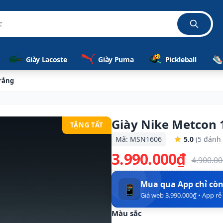
c
Giày Lacoste
Giày Puma
Pickleball
rắng
Giày Nike Metcon 
TẶNG TẤT
Mã: MSN1606
5.0
(5 đánh 
3.990.000₫
4.900.0
Mua qua App chỉ cò
📱
Giá web 3.990.000₫ • App r
Màu sắc