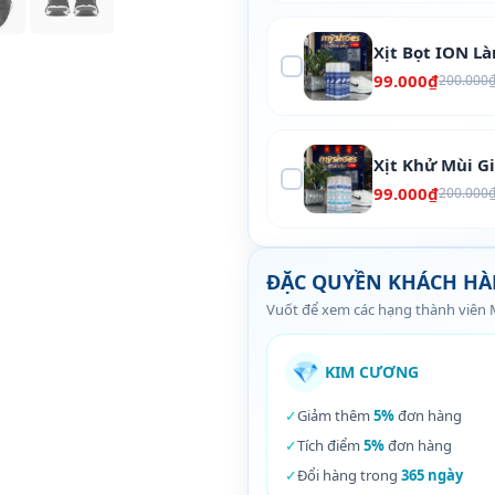
Xịt Bọt ION L
99.000₫
200.000
Xịt Khử Mùi G
99.000₫
200.000
ĐẶC QUYỀN KHÁCH H
Vuốt để xem các hạng thành viên
💎
KIM CƯƠNG
✓
Giảm thêm
5%
đơn hàng
✓
Tích điểm
5%
đơn hàng
✓
Đổi hàng trong
365 ngày