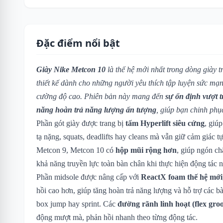
Đặc điểm nổi bật
Giày Nike Metcon 10
là thế hệ mới nhất trong dòng giày t
thiết kế dành cho những người yêu thích tập luyện sức mạnh,
cường độ cao. Phiên bản này mang đến
sự ổn định vượt tr
năng hoàn trả năng lượng ấn tượng
, giúp bạn chinh phụ
Phần gót giày được trang bị
tấm Hyperlift siêu cứng
, giú
tạ nặng, squats, deadlifts hay cleans mà vẫn giữ cảm giác t
Metcon 9, Metcon 10 có
hộp mũi rộng hơn
, giúp ngón ch
khả năng truyền lực toàn bàn chân khi thực hiện động tác 
Phần midsole được nâng cấp với
ReactX foam thế hệ mới
hồi cao hơn, giúp tăng hoàn trả năng lượng và hỗ trợ các bà
box jump hay sprint. Các
đường rãnh linh hoạt (flex gro
động mượt mà, phản hồi nhanh theo từng động tác.