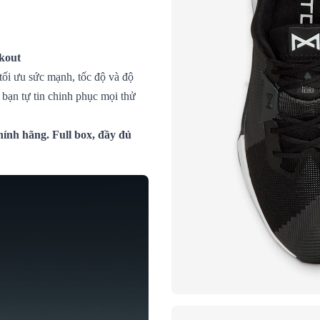
kout
ối ưu sức mạnh, tốc độ và độ
p bạn tự tin chinh phục mọi thử
ính hãng. Full box, đầy đủ