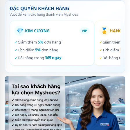
ĐẶC QUYỀN KHÁCH HÀNG
Vuốt để xem các hạng thành viên Myshoes
💎
🥇
KIM CƯƠNG
HẠNG VÀ
VIP
✓
Giảm thêm
5%
đơn hàng
✓
Giảm thêm
3%
✓
Tích điểm
5%
đơn hàng
✓
Tích điểm
3%
đơ
✓
Đổi hàng trong
365 ngày
✓
Đổi hàng trong