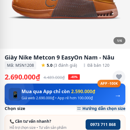
1/6
Giày Nike Metcon 9 EasyOn Nam - Nâu
Mã: MSN1208
5.0
(3 đánh giá)
Đã bán 120
2.690.000₫
4.489.000₫
-40%
APP -100K
Mua qua App chỉ còn
2.590.000₫
→
📱
Giá web 2.690.000₫ • App rẻ hơn 100.000₫
Chọn size
Hướng dẫn chọn size
📞 Cần tư vấn nhanh?
0973 711 868
Hỗ trợ chọn size • Tư vấn sản phẩm