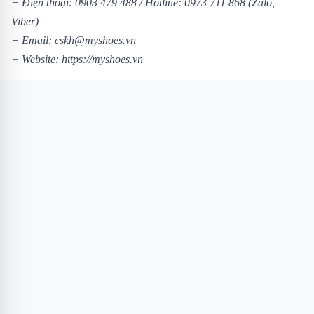
+ Điện thoại:
0903 479 488
/
Hotline:
0973 711 868
(Zalo,
Viber)
+ Email: cskh@myshoes.vn
+ Website:
https://myshoes.vn