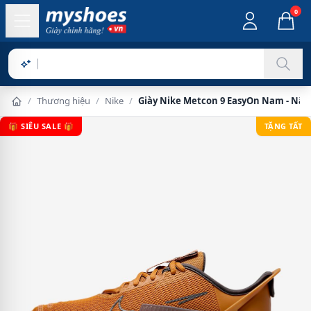
0
Sản phẩm ch
/
Thương hiệu
/
Nike
/
Giày Nike Metcon 9 EasyOn Nam - Nâu
🎁 SIÊU SALE 🎁
TẶNG TẤT