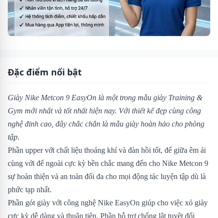
Đặc điểm nổi bật
Giày Nike Metcon 9 EasyOn là một trong mẫu giày Training &
Gym mới nhất và tốt nhất hiện nay. Với thiết kế đẹp cùng công
nghệ đỉnh cao, đây chắc chắn là mẫu giày hoàn hảo cho phòng
tập
.
Phần upper với chất liệu thoáng khí và đàn hồi tốt, đế giữa êm ái
cùng với đế ngoài cực kỳ bền chắc mang đến cho Nike Metcon 9
sự hoàn thiện và an toàn đối đa cho mọi động tác luyện tập dù là
phức tạp nhất.
Phần gót giày với công nghệ Nike EasyOn giúp cho việc xỏ giày
cực kỳ dễ dàng và thuận tiện. Phần hỗ trợ chống lật tuyệt đối