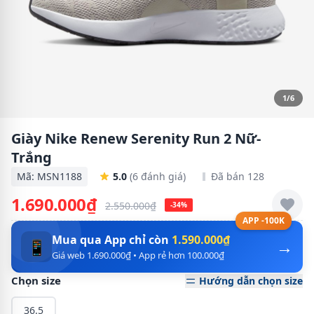
1/6
Giày Nike Renew Serenity Run 2 Nữ-
Trắng
Mã: MSN1188
5.0
(6 đánh giá)
Đã bán 128
1.690.000₫
2.550.000₫
-34%
APP -100K
Mua qua App chỉ còn
1.590.000₫
→
📱
Giá web 1.690.000₫ • App rẻ hơn 100.000₫
Chọn size
Hướng dẫn chọn size
36.5