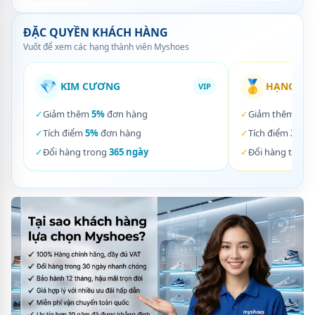
ĐẶC QUYỀN KHÁCH HÀNG
Vuốt để xem các hạng thành viên Myshoes
💎
🥇
KIM CƯƠNG
HẠNG VÀ
VIP
✓
Giảm thêm
5%
đơn hàng
✓
Giảm thêm
3%
✓
Tích điểm
5%
đơn hàng
✓
Tích điểm
3%
đơ
✓
Đổi hàng trong
365 ngày
✓
Đổi hàng trong