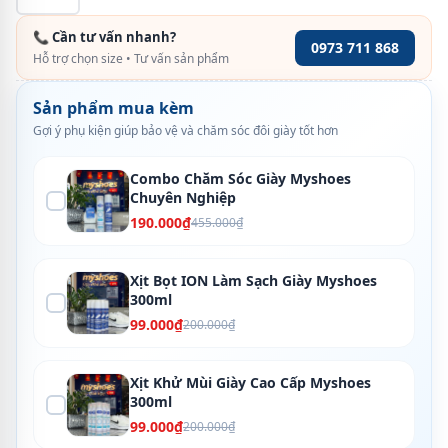
📞 Cần tư vấn nhanh?
0973 711 868
Hỗ trợ chọn size • Tư vấn sản phẩm
Sản phẩm mua kèm
Gợi ý phụ kiện giúp bảo vệ và chăm sóc đôi giày tốt hơn
Combo Chăm Sóc Giày Myshoes
Chuyên Nghiệp
190.000₫
455.000₫
Xịt Bọt ION Làm Sạch Giày Myshoes
300ml
99.000₫
200.000₫
Xịt Khử Mùi Giày Cao Cấp Myshoes
300ml
99.000₫
200.000₫