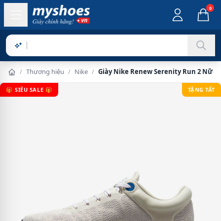
0
Sản phẩm c
/
Thương hiệu
/
Nike
/
Giày Nike Renew Serenity Run 2 Nữ- 
🎁 SIÊU SALE 🎁
TẶNG TẤT