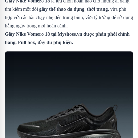
Giày Nike Vomero 18
là lựa chọn hoàn hảo cho những ai đang
tìm kiếm một đôi
giày thể thao đa dụng
,
thời trang
, vừa phù
hợp với các bài chạy nhẹ đến trung bình, vừa lý tưởng để sử dụng
hằng ngày trong mọi hoàn cảnh.
Giày Nike Vomero 18
tại Myshoes.vn được phân phối chính
hãng. Full box, đầy đủ phụ kiện.