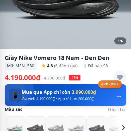
1/6
Giày Nike Vomero 18 Nam - Đen Đen
Mã: MSN1530
4.8
(6 đánh giá)
Đã bán 98
4.190.000₫
4.700.000₫
-11%
APP -200K
Mua qua App chỉ còn
3.990.000₫
→
📱
Giá web 4.190.000₫ • App rẻ hơn 200.000₫
Màu sắc
11 lựa chọn
›