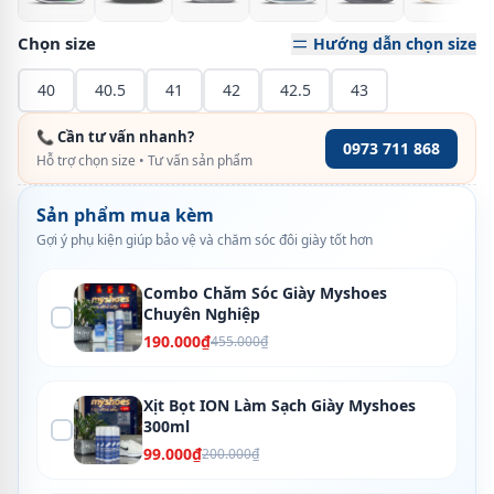
Chọn size
Hướng dẫn chọn size
40
40.5
41
42
42.5
43
📞 Cần tư vấn nhanh?
0973 711 868
Hỗ trợ chọn size • Tư vấn sản phẩm
Sản phẩm mua kèm
Gợi ý phụ kiện giúp bảo vệ và chăm sóc đôi giày tốt hơn
Combo Chăm Sóc Giày Myshoes
Chuyên Nghiệp
190.000₫
455.000₫
Xịt Bọt ION Làm Sạch Giày Myshoes
300ml
99.000₫
200.000₫