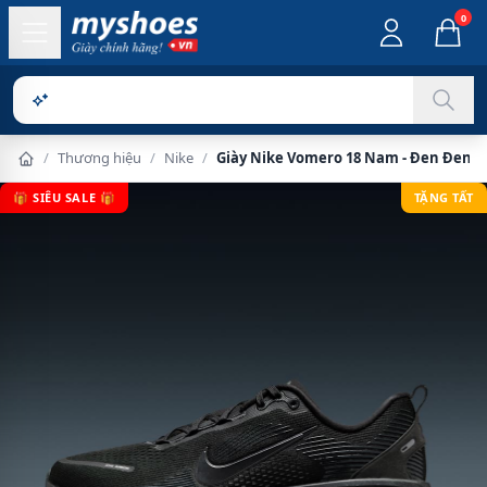
0
Sản phẩm ch
/
Thương hiệu
/
Nike
/
Giày Nike Vomero 18 Nam - Đen Đen
🎁 SIÊU SALE 🎁
TẶNG TẤT