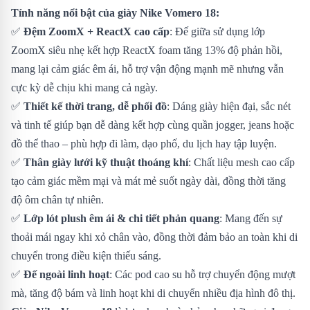
Tính năng nổi bật của giày Nike Vomero 18:
✅
Đệm ZoomX + ReactX cao cấp
: Đế giữa sử dụng lớp
ZoomX siêu nhẹ kết hợp ReactX foam tăng 13% độ phản hồi,
mang lại cảm giác êm ái, hỗ trợ vận động mạnh mẽ nhưng vẫn
cực kỳ dễ chịu khi mang cả ngày.
✅
Thiết kế thời trang, dễ phối đồ
: Dáng giày hiện đại, sắc nét
và tinh tế giúp bạn dễ dàng kết hợp cùng quần jogger, jeans hoặc
đồ thể thao – phù hợp đi làm, dạo phố, du lịch hay tập luyện.
✅
Thân giày lưới kỹ thuật thoáng khí
: Chất liệu mesh cao cấp
tạo cảm giác mềm mại và mát mẻ suốt ngày dài, đồng thời tăng
độ ôm chân tự nhiên.
✅
Lớp lót plush êm ái & chi tiết phản quang
: Mang đến sự
thoải mái ngay khi xỏ chân vào, đồng thời đảm bảo an toàn khi di
chuyển trong điều kiện thiếu sáng.
✅
Đế ngoài linh hoạt
: Các pod cao su hỗ trợ chuyển động mượt
mà, tăng độ bám và linh hoạt khi di chuyển nhiều địa hình đô thị.