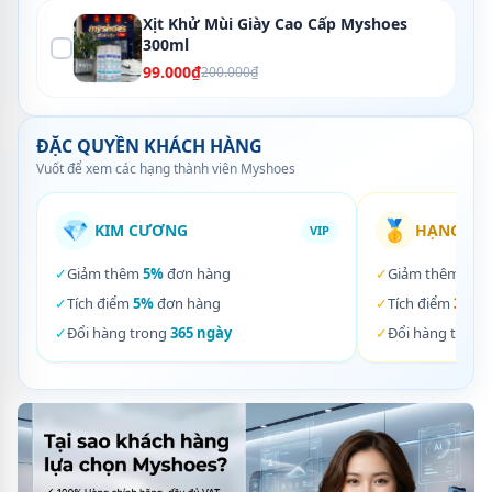
Xịt Khử Mùi Giày Cao Cấp Myshoes
300ml
99.000₫
200.000₫
ĐẶC QUYỀN KHÁCH HÀNG
Vuốt để xem các hạng thành viên Myshoes
💎
🥇
KIM CƯƠNG
HẠNG VÀ
VIP
✓
Giảm thêm
5%
đơn hàng
✓
Giảm thêm
3%
✓
Tích điểm
5%
đơn hàng
✓
Tích điểm
3%
đơ
✓
Đổi hàng trong
365 ngày
✓
Đổi hàng trong