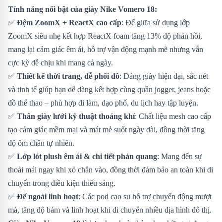
Tính năng nổi bật của giày Nike Vomero 18:
✅
Đệm ZoomX + ReactX cao cấp
: Đế giữa sử dụng lớp
ZoomX siêu nhẹ kết hợp ReactX foam tăng 13% độ phản hồi,
mang lại cảm giác êm ái, hỗ trợ vận động mạnh mẽ nhưng vẫn
cực kỳ dễ chịu khi mang cả ngày.
✅
Thiết kế thời trang, dễ phối đồ
: Dáng giày hiện đại, sắc nét
và tinh tế giúp bạn dễ dàng kết hợp cùng quần jogger, jeans hoặc
đồ thể thao – phù hợp đi làm, dạo phố, du lịch hay tập luyện.
✅
Thân giày lưới kỹ thuật thoáng khí
: Chất liệu mesh cao cấp
tạo cảm giác mềm mại và mát mẻ suốt ngày dài, đồng thời tăng
độ ôm chân tự nhiên.
✅
Lớp lót plush êm ái & chi tiết phản quang
: Mang đến sự
thoải mái ngay khi xỏ chân vào, đồng thời đảm bảo an toàn khi di
chuyển trong điều kiện thiếu sáng.
✅
Đế ngoài linh hoạt
: Các pod cao su hỗ trợ chuyển động mượt
mà, tăng độ bám và linh hoạt khi di chuyển nhiều địa hình đô thị.