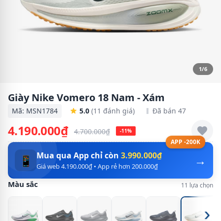
1/6
Giày Nike Vomero 18 Nam - Xám
Mã: MSN1784
5.0
(11 đánh giá)
Đã bán 47
4.190.000₫
4.700.000₫
-11%
APP -200K
Mua qua App chỉ còn
3.990.000₫
→
📱
Giá web 4.190.000₫ • App rẻ hơn 200.000₫
Màu sắc
11 lựa chọn
›