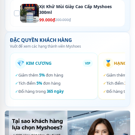
Xịt Khử Mùi Giày Cao Cấp Myshoes
300ml
99.000₫
200.000₫
ĐẶC QUYỀN KHÁCH HÀNG
Vuốt để xem các hạng thành viên Myshoes
💎
🥇
KIM CƯƠNG
HẠNG VÀ
VIP
✓
Giảm thêm
5%
đơn hàng
✓
Giảm thêm
3%
✓
Tích điểm
5%
đơn hàng
✓
Tích điểm
3%
đơ
✓
Đổi hàng trong
365 ngày
✓
Đổi hàng trong