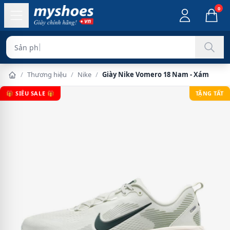
0
Sản phẩm chính hã
/
Thương hiệu
/
Nike
/
Giày Nike Vomero 18 Nam - Xám
🎁 SIÊU SALE 🎁
TẶNG TẤT