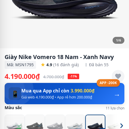
1/6
Giày Nike Vomero 18 Nam - Xanh Navy
Mã: MSN1795
4.9
(16 đánh giá)
Đã bán 55
4.190.000₫
4.700.000₫
-11%
APP -200K
Mua qua App chỉ còn
3.990.000₫
→
📱
Giá web 4.190.000₫ • App rẻ hơn 200.000₫
Màu sắc
11 lựa chọn
›