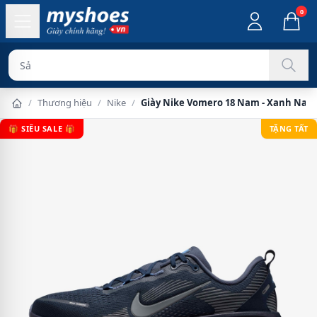
0
Sản phẩm chín
/
Thương hiệu
/
Nike
/
Giày Nike Vomero 18 Nam - Xanh Navy
🎁 SIÊU SALE 🎁
TẶNG TẤT