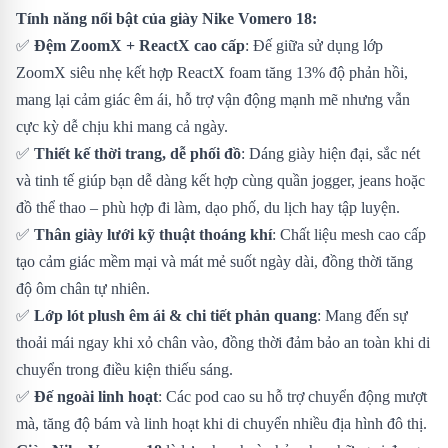
Tính năng nổi bật của giày Nike Vomero 18:
✅
Đệm ZoomX + ReactX cao cấp
: Đế giữa sử dụng lớp
ZoomX siêu nhẹ kết hợp ReactX foam tăng 13% độ phản hồi,
mang lại cảm giác êm ái, hỗ trợ vận động mạnh mẽ nhưng vẫn
cực kỳ dễ chịu khi mang cả ngày.
✅
Thiết kế thời trang, dễ phối đồ
: Dáng giày hiện đại, sắc nét
và tinh tế giúp bạn dễ dàng kết hợp cùng quần jogger, jeans hoặc
đồ thể thao – phù hợp đi làm, dạo phố, du lịch hay tập luyện.
✅
Thân giày lưới kỹ thuật thoáng khí
: Chất liệu mesh cao cấp
tạo cảm giác mềm mại và mát mẻ suốt ngày dài, đồng thời tăng
độ ôm chân tự nhiên.
✅
Lớp lót plush êm ái & chi tiết phản quang
: Mang đến sự
thoải mái ngay khi xỏ chân vào, đồng thời đảm bảo an toàn khi di
chuyển trong điều kiện thiếu sáng.
✅
Đế ngoài linh hoạt
: Các pod cao su hỗ trợ chuyển động mượt
mà, tăng độ bám và linh hoạt khi di chuyển nhiều địa hình đô thị.