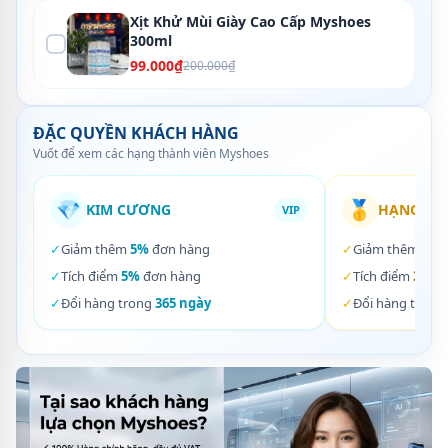
Xịt Khử Mùi Giày Cao Cấp Myshoes
300ml
99.000₫
200.000₫
ĐẶC QUYỀN KHÁCH HÀNG
Vuốt để xem các hạng thành viên Myshoes
💎
🥇
KIM CƯƠNG
HẠNG VÀ
VIP
✓
Giảm thêm
5%
đơn hàng
✓
Giảm thêm
3%
✓
Tích điểm
5%
đơn hàng
✓
Tích điểm
3%
đơ
✓
Đổi hàng trong
365 ngày
✓
Đổi hàng trong