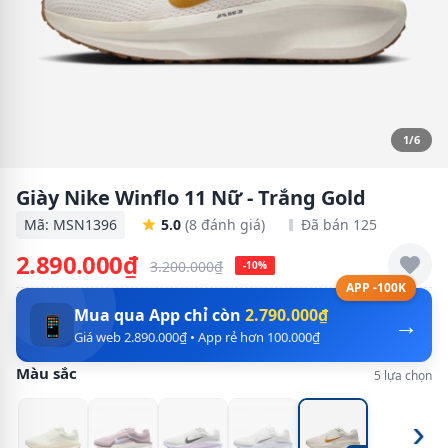
1/6
Giày Nike Winflo 11 Nữ - Trắng Gold
Mã: MSN1396
5.0
(8 đánh giá)
Đã bán 125
2.890.000₫
3.200.000₫
-10%
APP -100K
Mua qua App chỉ còn
2.790.000₫
→
📱
Giá web 2.890.000₫ • App rẻ hơn 100.000₫
Màu sắc
5 lựa chọn
›