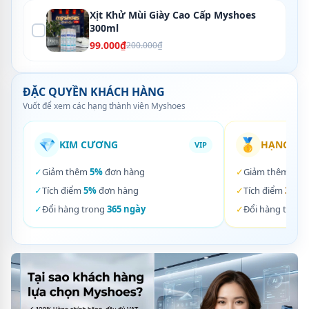
Xịt Khử Mùi Giày Cao Cấp Myshoes
300ml
99.000₫
200.000₫
ĐẶC QUYỀN KHÁCH HÀNG
Vuốt để xem các hạng thành viên Myshoes
💎
🥇
KIM CƯƠNG
HẠNG VÀ
VIP
✓
Giảm thêm
5%
đơn hàng
✓
Giảm thêm
3%
✓
Tích điểm
5%
đơn hàng
✓
Tích điểm
3%
đơ
✓
Đổi hàng trong
365 ngày
✓
Đổi hàng trong