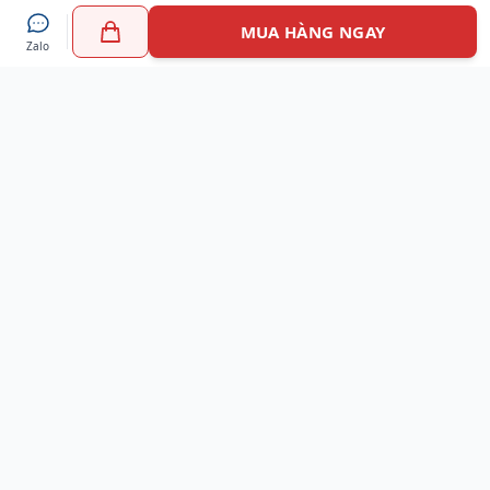
MUA HÀNG NGAY
Zalo
Myshoes là nền tảng mua sắm giày chính hãng hàng đầu
Việt Nam với hơn 100.000 khách hàng đã tin tưởng và lựa
chọn. Cùng với công nghệ hiện đại chúng tôi cam kết
mang đến trải nghiệm mua sắm tuyệt vời nhất.