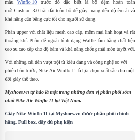
mẫu
Winflo 10
trước đó đặc biệt là bộ đệm hoàn toàn
mới Cushlon 3.0 trài dài toàn bộ đế giày mang đến độ êm ái và
khả năng cân bằng cực tốt cho người sử dụng.
Phần upper với chất liệu mesh cao cấp, mềm mại linh hoạt và rất
thoáng khí. Phần đế ngoài hình dạng Waffle làm bằng chất liệu
cao su cao cấp cho độ bám và khả năng chống mài mòn tuyệt vời.
Với những cải tiến vượt trội từ kiểu dáng và công nghệ so với
phiên bản trước,
Nike Air Winflo 11 là lựa chọn xuất sắc cho một
đôi giày thể thao.
Myshoes.vn tự hào là một trong những đơn vị phân phối sớm
nhất Nike Air Winflo 11 tại Việt Nam.
Giày Nike Winflo 11 tại Myshoes.vn được phân phối chính
hãng. Full box, đầy đủ phụ kiện