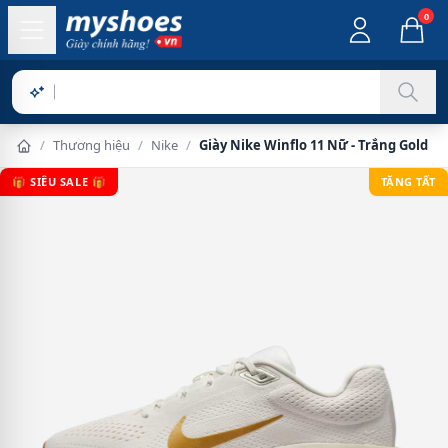
0
Sản p
/
Thương hiệu
/
Nike
/
Giày Nike Winflo 11 Nữ - Trắng Gold
🎁 SIÊU SALE 🎁
TẶNG TẤT