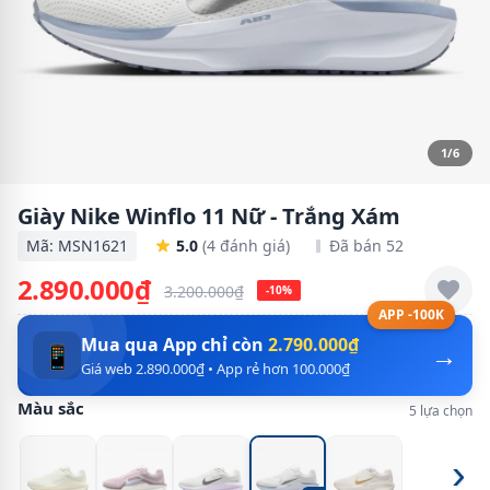
1/6
Giày Nike Winflo 11 Nữ - Trắng Xám
Mã: MSN1621
5.0
(4 đánh giá)
Đã bán 52
2.890.000₫
3.200.000₫
-10%
APP -100K
Mua qua App chỉ còn
2.790.000₫
→
📱
Giá web 2.890.000₫ • App rẻ hơn 100.000₫
Màu sắc
5 lựa chọn
›