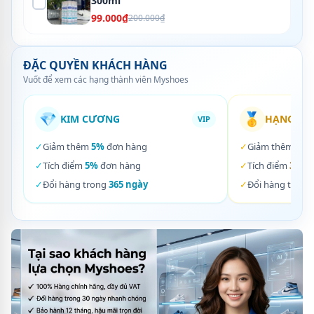
300ml
99.000₫
200.000₫
ĐẶC QUYỀN KHÁCH HÀNG
Vuốt để xem các hạng thành viên Myshoes
💎
🥇
KIM CƯƠNG
HẠNG VÀ
VIP
✓
Giảm thêm
5%
đơn hàng
✓
Giảm thêm
3%
✓
Tích điểm
5%
đơn hàng
✓
Tích điểm
3%
đơ
✓
Đổi hàng trong
365 ngày
✓
Đổi hàng trong