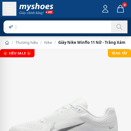
0
Sản phẩm
/
Thương hiệu
/
Nike
/
Giày Nike Winflo 11 Nữ - Trắng Xám
🎁 SIÊU SALE 🎁
TẶNG TẤT