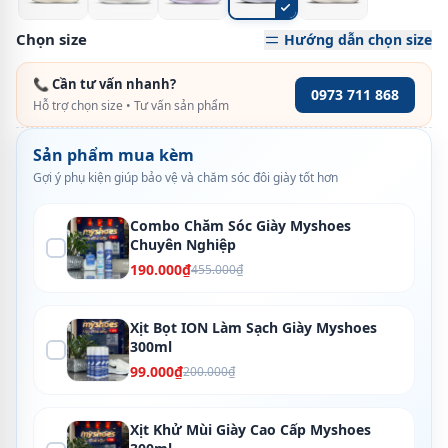
Chọn size
Hướng dẫn chọn size
📞 Cần tư vấn nhanh?
0973 711 868
Hỗ trợ chọn size • Tư vấn sản phẩm
Sản phẩm mua kèm
Gợi ý phụ kiện giúp bảo vệ và chăm sóc đôi giày tốt hơn
Combo Chăm Sóc Giày Myshoes
Chuyên Nghiệp
190.000₫
455.000₫
Xịt Bọt ION Làm Sạch Giày Myshoes
300ml
99.000₫
200.000₫
Xịt Khử Mùi Giày Cao Cấp Myshoes