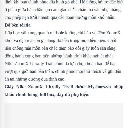
định khi bạn chinh phục địa hình gồ ghề. Hệ thống hỗ trợ đặc biệt
ở phần giữa bàn chân tạo cảm giác chắc chắn mà vẫn nhẹ nhàng,
cho phép bạn lướt nhanh qua các đoạn đường mòn khó nhằn.
Độ bền tối đa
Lớp bọc vải xung quanh midsole không chỉ bảo vệ đệm ZoomX
khỏi va đập mà còn gia tăng độ bền trong mọi điều kiện. Chất
liệu chống mài mòn bền chắc đảm bảo đôi giày luôn sẵn sàng
đồng hành cùng bạn trên những hành trình khắc nghiệt nhất.
Nike ZoomX Ultrafly Trail chính là lựa chọn hoàn hảo để bạn
vượt qua giới hạn bản thân, chinh phục mọi thử thách và ghi dấu
ấn tại những đường đua đỉnh cao.
Giày Nike ZoomX Ultrafly Trail được
Myshoes.vn
nhập
khẩu chính hãng, full box, đầy đủ phụ kiện.