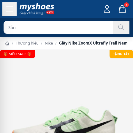
0
Sản phẩm chính
/
Thương hiệu
/
Nike
/
Giày Nike ZoomX Ultrafly Trail Nam -
🎁 SIÊU SALE 🎁
TẶNG TẤT