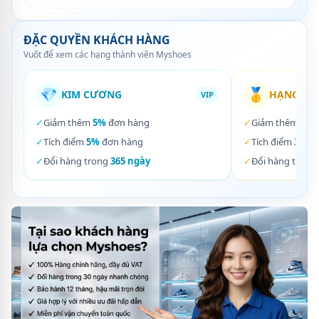
ĐẶC QUYỀN KHÁCH HÀNG
Vuốt để xem các hạng thành viên Myshoes
💎
🥇
KIM CƯƠNG
HẠNG VÀ
VIP
✓
Giảm thêm
5%
đơn hàng
✓
Giảm thêm
3%
✓
Tích điểm
5%
đơn hàng
✓
Tích điểm
3%
đơ
✓
Đổi hàng trong
365 ngày
✓
Đổi hàng trong