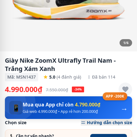
1/6
Giày Nike ZoomX Ultrafly Trail Nam -
Trắng Xám Xanh
Mã: MSN1437
5.0
(4 đánh giá)
Đã bán 114
4.990.000₫
7.550.000₫
-34%
APP -200K
Mua qua App chỉ còn
4.790.000₫
→
📱
Giá web 4.990.000₫ • App rẻ hơn 200.000₫
Chọn size
Hướng dẫn chọn size
📞 Cần tư vấn nhanh?