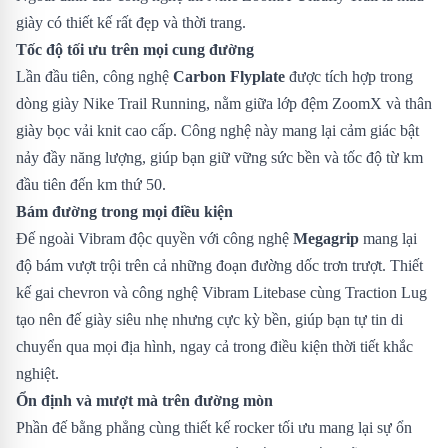
giày có thiết kế rất đẹp và thời trang.
Tốc độ tối ưu trên mọi cung đường
Lần đầu tiên, công nghệ
Carbon Flyplate
được tích hợp trong
dòng giày Nike Trail Running, nằm giữa lớp đệm ZoomX và thân
giày bọc vải knit cao cấp. Công nghệ này mang lại cảm giác bật
nảy đầy năng lượng, giúp bạn giữ vững sức bền và tốc độ từ km
đầu tiên đến km thứ 50.
Bám đường trong mọi điều kiện
Đế ngoài Vibram độc quyền với công nghệ
Megagrip
mang lại
độ bám vượt trội trên cả những đoạn đường dốc trơn trượt. Thiết
kế gai chevron và công nghệ Vibram Litebase cùng Traction Lug
tạo nên đế giày siêu nhẹ nhưng cực kỳ bền, giúp bạn tự tin di
chuyển qua mọi địa hình, ngay cả trong điều kiện thời tiết khắc
nghiệt.
Ổn định và mượt mà trên đường mòn
Phần đế bằng phẳng cùng thiết kế rocker tối ưu mang lại sự ổn