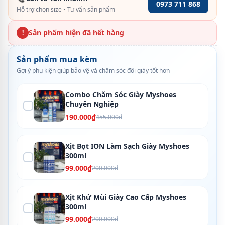
0973 711 868
Hỗ trợ chọn size • Tư vấn sản phẩm
Sản phẩm hiện đã hết hàng
!
Sản phẩm mua kèm
Gợi ý phụ kiện giúp bảo vệ và chăm sóc đôi giày tốt hơn
Combo Chăm Sóc Giày Myshoes
Chuyên Nghiệp
190.000₫
455.000₫
Xịt Bọt ION Làm Sạch Giày Myshoes
300ml
99.000₫
200.000₫
Xịt Khử Mùi Giày Cao Cấp Myshoes
300ml
99.000₫
200.000₫