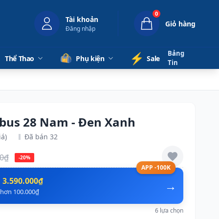
0
Tài khoản
Giỏ hàng
Đăng nhập
Bảng
⚡️
Thể Thao
Phụ kiện
Sale
Tin
mbus 28 Nam - Đen Xanh
iá)
Đã bán 32
00₫
-20%
APP -100K
n
3.590.000₫
→
ẻ hơn 100.000₫
6 lựa chọn