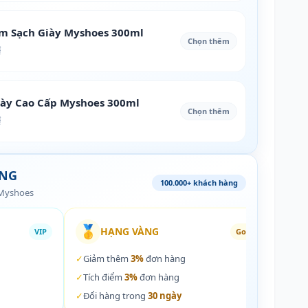
àm Sạch Giày Myshoes 300ml
Chọn thêm
₫
iày Cao Cấp Myshoes 300ml
Chọn thêm
₫
ÀNG
100.000+ khách hàng
 Myshoes
🥇
🏵️
HẠNG VÀNG
VIP
Gold
✓
Giảm thêm
3%
đơn hàng
✓
Giả
✓
Tích điểm
3%
đơn hàng
✓
Tích
✓
Đổi hàng trong
30 ngày
✓
Đổi 