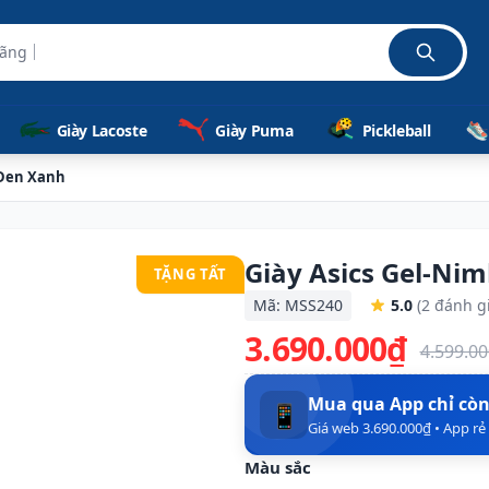
hãng 100%
Giày Lacoste
Giày Puma
Pickleball
 Đen Xanh
Giày Asics Gel-Ni
TẶNG TẤT
Mã: MSS240
5.0
(2 đánh g
3.690.000₫
4.599.0
Mua qua App chỉ cò
📱
Giá web 3.690.000₫ • App r
Màu sắc