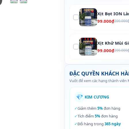
Xịt Bọt ION L
99.000₫
200.000
Xịt Khử Mùi G
99.000₫
200.000
ĐẶC QUYỀN KHÁCH H
Vuốt để xem các hạng thành viên
💎
KIM CƯƠNG
✓
Giảm thêm
5%
đơn hàng
✓
Tích điểm
5%
đơn hàng
✓
Đổi hàng trong
365 ngày