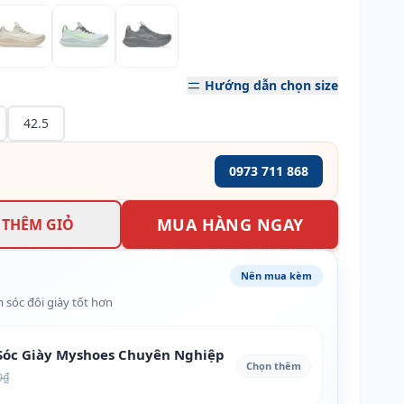
Hướng dẫn chọn size
42.5
0973 711 868
MUA HÀNG NGAY
THÊM GIỎ
Nên mua kèm
 sóc đôi giày tốt hơn
óc Giày Myshoes Chuyên Nghiệp
Chọn thêm
0₫