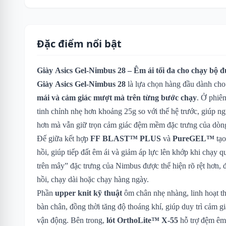
Đặc điểm nổi bật
Giày Asics Gel-Nimbus 28 – Êm ái tối đa cho chạy bộ 
Giày Asics Gel-Nimbus 28
là lựa chọn hàng đầu dành cho
mái và cảm giác mượt mà trên từng bước chạy
. Ở phiê
tinh chỉnh nhẹ hơn khoảng 25g so với thế hệ trước, giúp n
hơn mà vẫn giữ trọn cảm giác đệm mềm đặc trưng của dò
Đế giữa kết hợp
FF BLAST™ PLUS
và
PureGEL™
tạo
hồi, giúp tiếp đất êm ái và giảm áp lực lên khớp khi chạy
trên mây” đặc trưng của Nimbus được thể hiện rõ rệt hơn, 
hồi, chạy dài hoặc chạy hàng ngày.
Phần
upper knit kỹ thuật
ôm chân nhẹ nhàng, linh hoạt t
bàn chân, đồng thời tăng độ thoáng khí, giúp duy trì cảm gi
vận động. Bên trong,
lót OrthoLite™ X-55
hỗ trợ đệm êm 