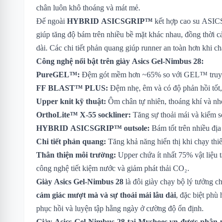
chân luôn khô thoáng và mát mẻ.
Đế ngoài
HYBRID ASICSGRIP™
kết hợp cao su A
giúp tăng độ bám trên nhiều bề mặt khác nhau, đồng thời cả
dài. Các chi tiết phản quang giúp runner an toàn hơn khi 
Công nghệ nổi bật trên giày Asics Gel-Nimbus 28:
PureGEL™:
Đệm gót mềm hơn ~65% so với GEL™ truyền
FF BLAST™ PLUS:
Đệm nhẹ, êm và có độ phản hồi tốt,
Upper knit kỹ thuật:
Ôm chân tự nhiên, thoáng khí và nh
OrthoLite™ X-55 sockliner:
Tăng sự thoải mái và kiểm s
HYBRID ASICSGRIP™ outsole:
Bám tốt trên nhiều địa
Chi tiết phản quang:
Tăng khả năng hiển thị khi chạy thi
Thân thiện môi trường:
Upper chứa ít nhất 75% vật liệu t
công nghệ tiết kiệm nước và giảm phát thải CO₂.
Giày Asics Gel-Nimbus 28
là đôi giày chạy bộ lý tưởng c
cảm giác mượt mà và sự thoải mái lâu dài
, đặc biệt phù
phục hồi và luyện tập hằng ngày ở cường độ ổn định.
Giày Asics Gel-Nimbus 28
tại Myshoes.vn được phân p