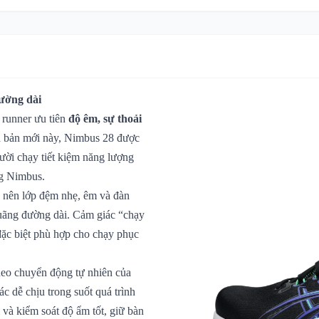
đường dài
 runner ưu tiên
độ êm, sự thoải
n bản mới này, Nimbus 28 được
gười chạy tiết kiệm năng lượng
ng Nimbus.
 nên lớp đệm nhẹ, êm và đàn
 quãng đường dài. Cảm giác “chạy
đặc biệt phù hợp cho chạy phục
heo chuyển động tự nhiên của
ác dễ chịu trong suốt quá trình
và kiểm soát độ ẩm tốt, giữ bàn