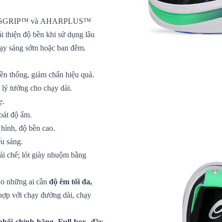
SICSGRIP™ và AHARPLUS™
i thiện độ bền khi sử dụng lâu
chạy sáng sớm hoặc ban đêm.
 thống, giảm chấn hiệu quả.
 lý tưởng cho chạy dài.
ẹ.
oát độ ẩm.
 hình, độ bền cao.
ếu sáng.
ái chế; lót giày nhuộm bằng
ho những ai cần
độ êm tối đa,
 hợp với chạy đường dài, chạy
hối chính hãng. Full box, đầy