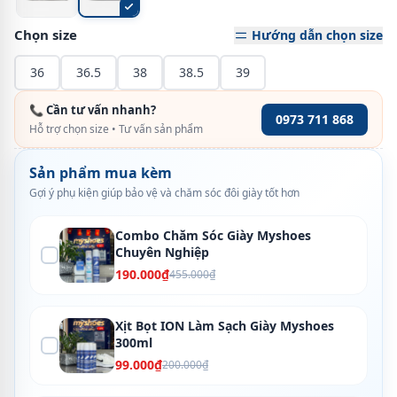
Chọn size
Hướng dẫn chọn size
36
36.5
38
38.5
39
📞 Cần tư vấn nhanh?
0973 711 868
Hỗ trợ chọn size • Tư vấn sản phẩm
Sản phẩm mua kèm
Gợi ý phụ kiện giúp bảo vệ và chăm sóc đôi giày tốt hơn
Combo Chăm Sóc Giày Myshoes
Chuyên Nghiệp
190.000₫
455.000₫
Xịt Bọt ION Làm Sạch Giày Myshoes
300ml
99.000₫
200.000₫