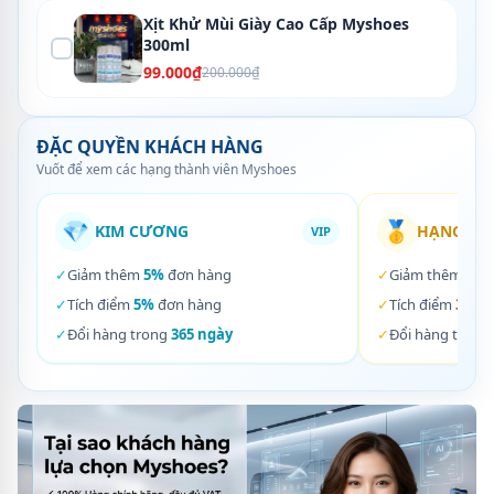
Xịt Khử Mùi Giày Cao Cấp Myshoes
300ml
99.000₫
200.000₫
ĐẶC QUYỀN KHÁCH HÀNG
Vuốt để xem các hạng thành viên Myshoes
💎
🥇
KIM CƯƠNG
HẠNG VÀ
VIP
✓
Giảm thêm
5%
đơn hàng
✓
Giảm thêm
3%
✓
Tích điểm
5%
đơn hàng
✓
Tích điểm
3%
đơ
✓
Đổi hàng trong
365 ngày
✓
Đổi hàng trong