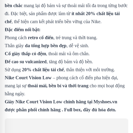
bền chắc
mang lại độ bám và sự thoải mái tối đa trong từng bước
đi. Đặc biệt, sản phẩm được làm từ
ít nhất 20% chất liệu tái
chế
, thể hiện cam kết phát triển bền vững của Nike.
Đặc điểm nổi bật:
Phong cách
retro cổ điển
, trẻ trung và thời trang.
Thân giày
da tổng hợp bền đẹp
, dễ vệ sinh.
Cổ giày thấp có đệm
, thoải mái và ôm chân.
Đế cao su vulcanized
, tăng độ bám và độ bền.
Sử dụng
20% chất liệu tái chế
, thân thiện với môi trường.
Nike Court Vision Low
– phong cách cổ điển pha hiện đại,
mang lại sự
thoải mái, bền bỉ và thời trang
cho mọi hoạt động
hằng ngày.
Giày Nike Court Vision Low chính hãng tại Myshoes.vn
được phân phối chính hãng . Full box, đầy đủ hóa đơn.