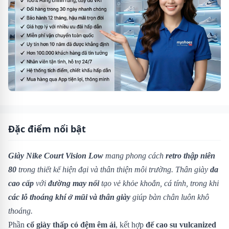
Đặc điểm nổi bật
Giày Nike Court Vision Low
mang phong cách
retro thập niên
80
trong thiết kế hiện đại và thân thiện môi trường. Thân giày
da
cao cấp
với
đường may nổi
tạo vẻ khỏe khoắn, cá tính, trong khi
các lỗ thoáng khí ở mũi và thân giày
giúp bàn chân luôn khô
thoáng.
Phần
cổ giày thấp có đệm êm ái
, kết hợp
đế cao su vulcanized