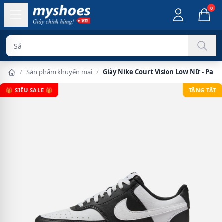
0
Sản phẩm chí
/
Sản phẩm khuyến mại
/
Giày Nike Court Vision Low Nữ - Pan
🎁 SIÊU SALE 🎁
TẶNG TẤT