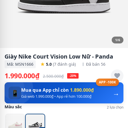
1/6
Giày Nike Court Vision Low Nữ - Panda
Mã: MSN1666
5.0
(7 đánh giá)
Đã bán 56
1.990.000₫
2.500.000₫
-20%
APP -100K
Mua qua App chỉ còn
1.890.000₫
→
📱
Giá web 1.990.000₫ • App rẻ hơn 100.000₫
Màu sắc
2 lựa chọn