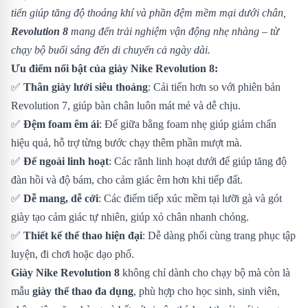
tiến giúp tăng độ thoáng khí và phần đệm mềm mại dưới chân,
Revolution 8
mang đến trải nghiệm vận động nhẹ nhàng – từ
chạy bộ buổi sáng đến di chuyển cả ngày dài.
Ưu điểm nổi bật của giày Nike Revolution 8:
✅
Thân giày lưới siêu thoáng
: Cải tiến hơn so với phiên bản
Revolution 7, giúp bàn chân luôn mát mẻ và dễ chịu.
✅
Đệm foam êm ái
: Đế giữa bằng foam nhẹ giúp giảm chấn
hiệu quả, hỗ trợ từng bước chạy thêm phần mượt mà.
✅
Đế ngoài linh hoạt
: Các rãnh linh hoạt dưới đế giúp tăng độ
đàn hồi và độ bám, cho cảm giác êm hơn khi tiếp đất.
✅
Dễ mang, dễ cởi
: Các điểm tiếp xúc mềm tại lưỡi gà và gót
giày tạo cảm giác tự nhiên, giúp xỏ chân nhanh chóng.
✅
Thiết kế thể thao hiện đại
: Dễ dàng phối cùng trang phục tập
luyện, đi chơi hoặc dạo phố.
Giày Nike Revolution 8
không chỉ dành cho chạy bộ mà còn là
mẫu
giày thể thao đa dụng
, phù hợp cho học sinh, sinh viên,