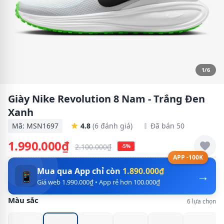
1/6
Giày Nike Revolution 8 Nam - Trắng Đen
Xanh
Mã: MSN1697
4.8
(6 đánh giá)
Đã bán 50
1.990.000₫
2.100.000₫
-5%
APP -100K
Mua qua App chỉ còn
1.890.000₫
→
📱
Giá web 1.990.000₫ • App rẻ hơn 100.000₫
Màu sắc
6 lựa chọn