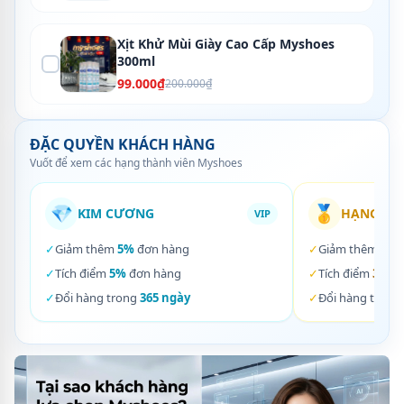
Xịt Khử Mùi Giày Cao Cấp Myshoes
300ml
99.000₫
200.000₫
ĐẶC QUYỀN KHÁCH HÀNG
Vuốt để xem các hạng thành viên Myshoes
💎
🥇
KIM CƯƠNG
HẠNG VÀ
VIP
✓
Giảm thêm
5%
đơn hàng
✓
Giảm thêm
3%
✓
Tích điểm
5%
đơn hàng
✓
Tích điểm
3%
đơ
✓
Đổi hàng trong
365 ngày
✓
Đổi hàng trong