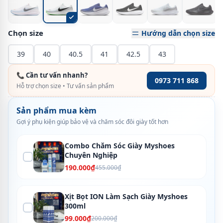
Chọn size
Hướng dẫn chọn size
39
40
40.5
41
42.5
43
📞 Cần tư vấn nhanh?
0973 711 868
Hỗ trợ chọn size • Tư vấn sản phẩm
Sản phẩm mua kèm
Gợi ý phụ kiện giúp bảo vệ và chăm sóc đôi giày tốt hơn
Combo Chăm Sóc Giày Myshoes
Chuyên Nghiệp
190.000₫
455.000₫
Xịt Bọt ION Làm Sạch Giày Myshoes
300ml
99.000₫
200.000₫