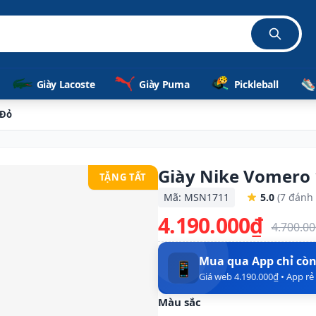
Giày Lacoste
Giày Puma
Pickleball
 Đỏ
Giày Nike Vomero
TẶNG TẤT
Mã: MSN1711
5.0
(7 đánh 
4.190.000₫
4.700.0
Mua qua App chỉ cò
📱
Giá web 4.190.000₫ • App r
Màu sắc