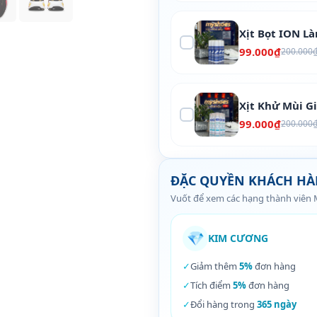
Xịt Bọt ION L
99.000₫
200.000
Xịt Khử Mùi G
99.000₫
200.000
ĐẶC QUYỀN KHÁCH H
Vuốt để xem các hạng thành viên
💎
KIM CƯƠNG
✓
Giảm thêm
5%
đơn hàng
✓
Tích điểm
5%
đơn hàng
✓
Đổi hàng trong
365 ngày