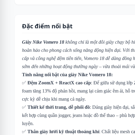
Đặc điểm nổi bật
Giày Nike Vomero 18
không chỉ là một đôi giày chạy bộ h
hoàn hảo cho phong cách sống năng động hiện đại. Với thiết
cấp và công nghệ đệm tiên tiến, Vomero 18 dễ dàng đồng 
sớm đến những hoạt động thường ngày – vừa thoải mái vừa
Tính năng nổi bật của giày Nike Vomero 18:
✅
Đệm ZoomX + ReactX cao cấp
: Đế giữa sử dụng lớp
foam tăng 13% độ phản hồi, mang lại cảm giác êm ái, hỗ 
cực kỳ dễ chịu khi mang cả ngày.
✅
Thiết kế thời trang, dễ phối đồ
: Dáng giày hiện đại, sắ
kết hợp cùng quần jogger, jeans hoặc đồ thể thao – phù hợp
luyện.
✅
Thân giày lưới kỹ thuật thoáng khí
: Chất liệu mesh 