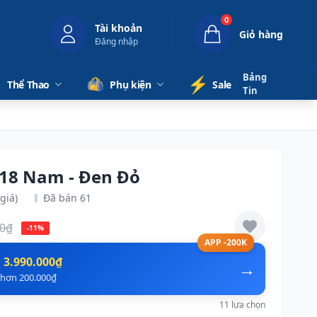
0
Tài khoản
Giỏ hàng
Đăng nhập
Bảng
⚡️
Thể Thao
Phụ kiện
Sale
Tin
 18 Nam - Đen Đỏ
giá)
Đã bán 61
00₫
-11%
APP -200K
n
3.990.000₫
→
ẻ hơn 200.000₫
11 lựa chọn