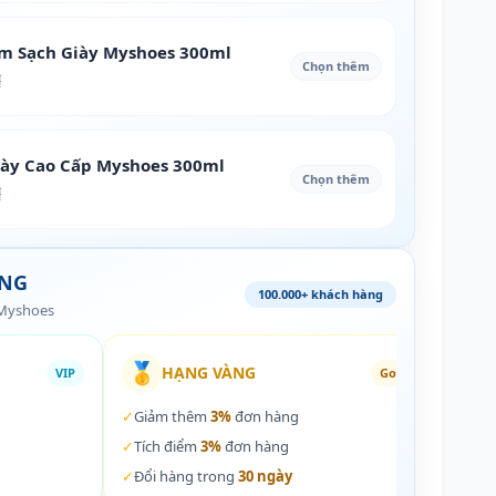
àm Sạch Giày Myshoes 300ml
Chọn thêm
₫
iày Cao Cấp Myshoes 300ml
Chọn thêm
₫
ÀNG
100.000+ khách hàng
 Myshoes
🥇
🏵️
HẠNG VÀNG
VIP
Gold
✓
Giảm thêm
3%
đơn hàng
✓
Giả
✓
Tích điểm
3%
đơn hàng
✓
Tích
✓
Đổi hàng trong
30 ngày
✓
Đổi 