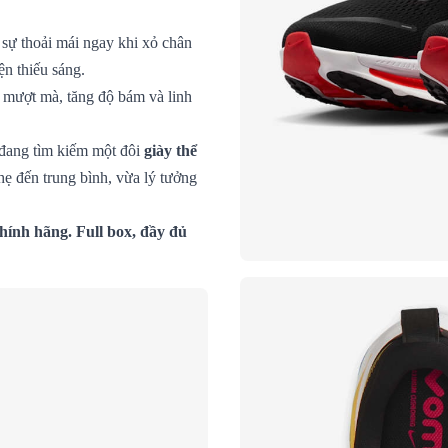
sự thoải mái ngay khi xỏ chân
ện thiếu sáng.
 mượt mà, tăng độ bám và linh
 đang tìm kiếm một đôi
giày thể
hẹ đến trung bình, vừa lý tưởng
hính hãng. Full box, đầy đủ