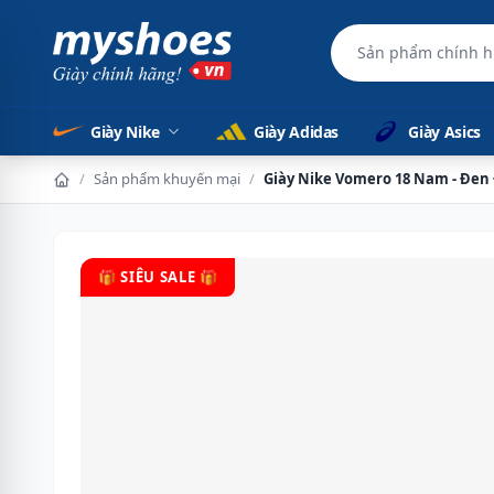
Hỗ t
Giày Nike
Giày Adidas
Giày Asics
/
Sản phẩm khuyến mại
/
Giày Nike Vomero 18 Nam - Đen
🎁 SIÊU SALE 🎁