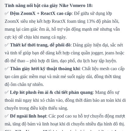
Tính năng nổi bật của giày Nike Vomero 18:
✅
Đệm ZoomX + ReactX cao cấp
: Đế giữa sử dụng lớp
ZoomX siêu nhẹ kết hợp ReactX foam tăng 13% độ phản hồi,
mang lại cảm giác êm ái, hỗ trợ vận động mạnh mẽ nhưng vẫn
cực kỳ dễ chịu khi mang cả ngày.
✅
Thiết kế thời trang, dễ phối đồ
: Dáng giày hiện đại, sắc nét
và tinh tế giúp bạn dễ dàng kết hợp cùng quần jogger, jeans hoặc
đồ thể thao – phù hợp đi làm, dạo phố, du lịch hay tập luyện.
✅
Thân giày lưới kỹ thuật thoáng khí
: Chất liệu mesh cao cấp
tạo cảm giác mềm mại và mát mẻ suốt ngày dài, đồng thời tăng
độ ôm chân tự nhiên.
✅
Lớp lót plush êm ái & chi tiết phản quang
: Mang đến sự
thoải mái ngay khi xỏ chân vào, đồng thời đảm bảo an toàn khi di
chuyển trong điều kiện thiếu sáng.
✅
Đế ngoài linh hoạt
: Các pod cao su hỗ trợ chuyển động mượt
mà, tăng độ bám và linh hoạt khi di chuyển nhiều địa hình đô thị.