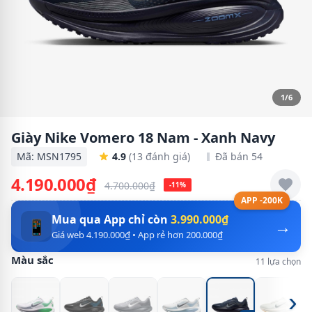
1/6
Giày Nike Vomero 18 Nam - Xanh Navy
Mã: MSN1795
4.9
(13 đánh giá)
Đã bán 54
4.190.000₫
4.700.000₫
-11%
APP -200K
Mua qua App chỉ còn
3.990.000₫
→
📱
Giá web 4.190.000₫ • App rẻ hơn 200.000₫
Màu sắc
11 lựa chọn
›