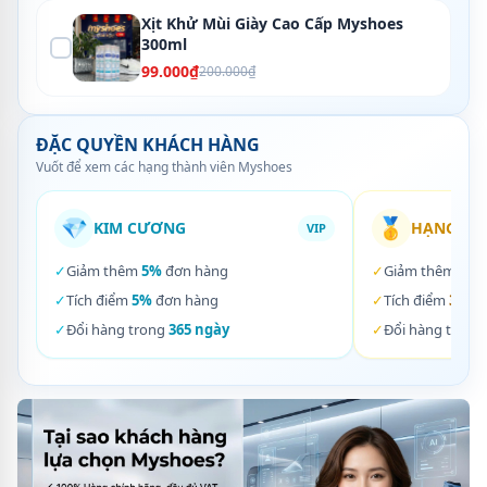
Xịt Khử Mùi Giày Cao Cấp Myshoes
300ml
99.000₫
200.000₫
ĐẶC QUYỀN KHÁCH HÀNG
Vuốt để xem các hạng thành viên Myshoes
💎
🥇
KIM CƯƠNG
HẠNG VÀ
VIP
✓
Giảm thêm
5%
đơn hàng
✓
Giảm thêm
3%
✓
Tích điểm
5%
đơn hàng
✓
Tích điểm
3%
đơ
✓
Đổi hàng trong
365 ngày
✓
Đổi hàng trong