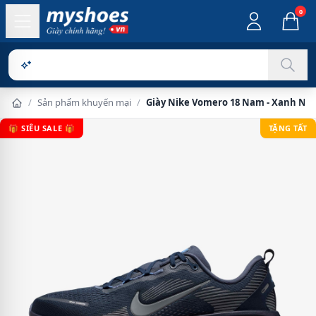
0
Sản phẩm chín
/
Sản phẩm khuyến mại
/
Giày Nike Vomero 18 Nam - Xanh Na
🎁 SIÊU SALE 🎁
TẶNG TẤT