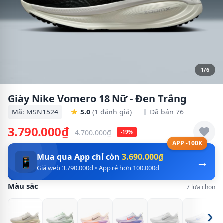
1/6
Giày Nike Vomero 18 Nữ - Đen Trắng
Mã: MSN1524
5.0
(1 đánh giá)
Đã bán 76
3.790.000₫
4.700.000₫
-19%
APP -100K
Mua qua App chỉ còn
3.690.000₫
→
📱
Giá web 3.790.000₫ • App rẻ hơn 100.000₫
Màu sắc
7 lựa chọn
›