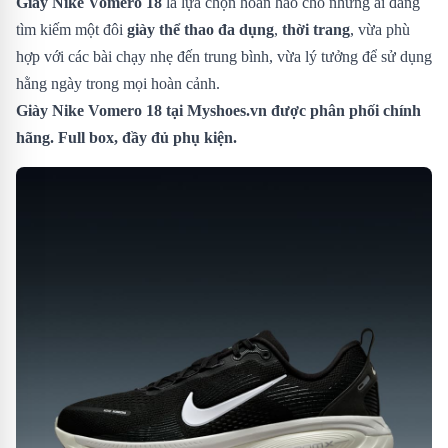
Giày Nike Vomero 18
là lựa chọn hoàn hảo cho những ai đang
tìm kiếm một đôi
giày thể thao đa dụng
,
thời trang
, vừa phù
hợp với các bài chạy nhẹ đến trung bình, vừa lý tưởng để sử dụng
hằng ngày trong mọi hoàn cảnh.
Giày Nike Vomero 18
tại Myshoes.vn được phân phối chính
hãng. Full box, đầy đủ phụ kiện.