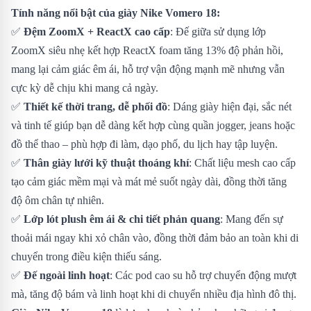
Tính năng nổi bật của giày Nike Vomero 18:
✅
Đệm ZoomX + ReactX cao cấp
: Đế giữa sử dụng lớp
ZoomX siêu nhẹ kết hợp ReactX foam tăng 13% độ phản hồi,
mang lại cảm giác êm ái, hỗ trợ vận động mạnh mẽ nhưng vẫn
cực kỳ dễ chịu khi mang cả ngày.
✅
Thiết kế thời trang, dễ phối đồ
: Dáng giày hiện đại, sắc nét
và tinh tế giúp bạn dễ dàng kết hợp cùng quần jogger, jeans hoặc
đồ thể thao – phù hợp đi làm, dạo phố, du lịch hay tập luyện.
✅
Thân giày lưới kỹ thuật thoáng khí
: Chất liệu mesh cao cấp
tạo cảm giác mềm mại và mát mẻ suốt ngày dài, đồng thời tăng
độ ôm chân tự nhiên.
✅
Lớp lót plush êm ái & chi tiết phản quang
: Mang đến sự
thoải mái ngay khi xỏ chân vào, đồng thời đảm bảo an toàn khi di
chuyển trong điều kiện thiếu sáng.
✅
Đế ngoài linh hoạt
: Các pod cao su hỗ trợ chuyển động mượt
mà, tăng độ bám và linh hoạt khi di chuyển nhiều địa hình đô thị.