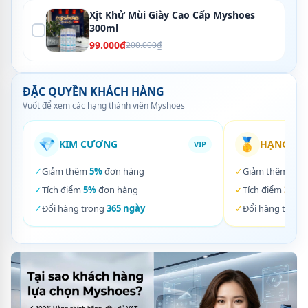
Xịt Khử Mùi Giày Cao Cấp Myshoes
300ml
99.000₫
200.000₫
ĐẶC QUYỀN KHÁCH HÀNG
Vuốt để xem các hạng thành viên Myshoes
💎
🥇
KIM CƯƠNG
HẠNG VÀ
VIP
✓
Giảm thêm
5%
đơn hàng
✓
Giảm thêm
3%
✓
Tích điểm
5%
đơn hàng
✓
Tích điểm
3%
đơ
✓
Đổi hàng trong
365 ngày
✓
Đổi hàng trong