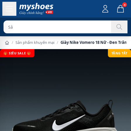
0
Sản phẩm chí
/
Sản phẩm khuyến mại
/
Giày Nike Vomero 18 Nữ - Đen Trắng
🎁 SIÊU SALE 🎁
TẶNG TẤT