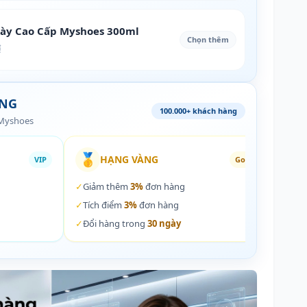
iày Cao Cấp Myshoes 300ml
Chọn thêm
₫
ÀNG
100.000+ khách hàng
 Myshoes
🥇
🏵️
HẠNG VÀNG
VIP
Gold
✓
Giảm thêm
3%
đơn hàng
✓
Giả
✓
Tích điểm
3%
đơn hàng
✓
Tích
✓
Đổi hàng trong
30 ngày
✓
Đổi 