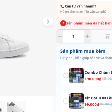
📞 Cần tư vấn nhanh?
Hỗ trợ chọn size • Tư vấn sản phẩm
Sản phẩm hiện đã hết hàn
!
Sản phẩm mua kèm
Gợi ý phụ kiện giúp bảo vệ và chăm
Combo Chăm S
190.000₫
455.00
Xịt Bọt ION L
99.000₫
200.000