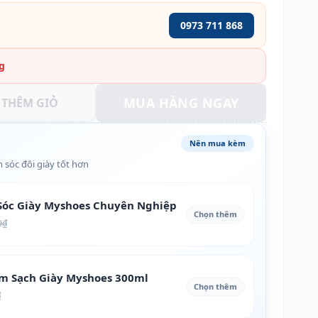
0973 711 868
g
MUA HÀNG NGAY
THÊM GIỎ
Nên mua kèm
 sóc đôi giày tốt hơn
óc Giày Myshoes Chuyên Nghiệp
Chọn thêm
0₫
àm Sạch Giày Myshoes 300ml
Chọn thêm
₫