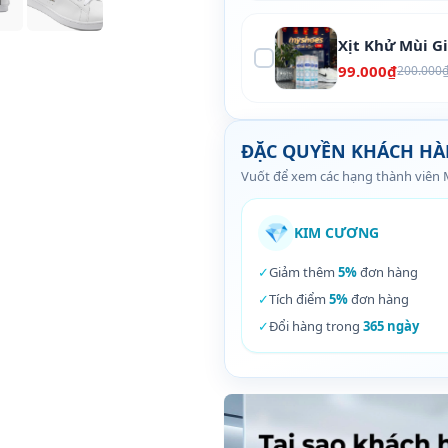
Xịt Khử Mùi G
99.000₫
200.000
ĐẶC QUYỀN KHÁCH H
Vuốt để xem các hạng thành viên
💎
KIM CƯƠNG
✓
Giảm thêm
5%
đơn hàng
✓
Tích điểm
5%
đơn hàng
✓
Đổi hàng trong
365 ngày