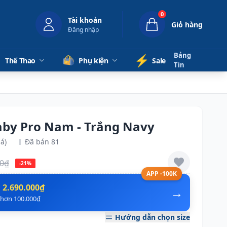
0
Tài khoản
Giỏ hàng
Đăng nhập
Bảng
⚡️
Thể Thao
Phụ kiện
Sale
Tin
aby Pro Nam - Trắng Navy
á)
Đã bán 81
00₫
-21%
APP -100K
n
2.690.000₫
→
ẻ hơn 100.000₫
Hướng dẫn chọn size