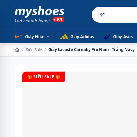
Sản phẩm chí
Giày Nike
Giày Adidas
Giày Asics
/
Siêu Sale
/
Giày Lacoste Carnaby Pro Nam - Trắng Navy
🎁 SIÊU SALE 🎁