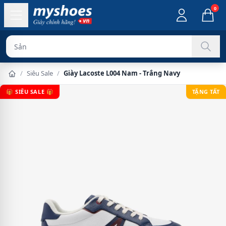
0
Sản phẩm chính
/
Siêu Sale
/
Giày Lacoste L004 Nam - Trắng Navy
🎁 SIÊU SALE 🎁
TẶNG TẤT