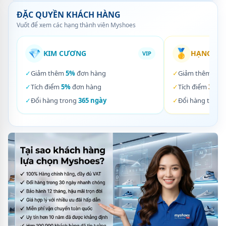
ĐẶC QUYỀN KHÁCH HÀNG
Vuốt để xem các hạng thành viên Myshoes
💎
🥇
KIM CƯƠNG
HẠNG VÀ
VIP
✓
Giảm thêm
5%
đơn hàng
✓
Giảm thêm
3%
✓
Tích điểm
5%
đơn hàng
✓
Tích điểm
3%
đơ
✓
Đổi hàng trong
365 ngày
✓
Đổi hàng trong