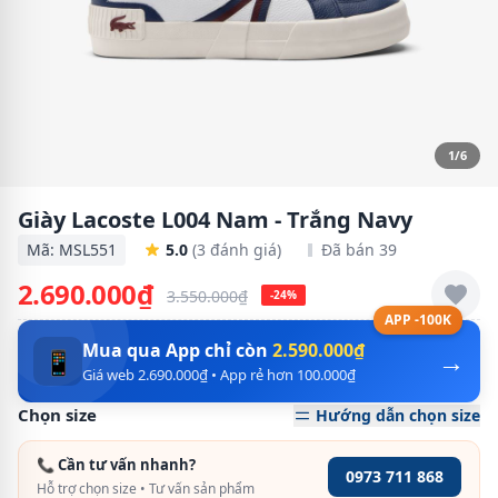
1/6
Giày Lacoste L004 Nam - Trắng Navy
Mã: MSL551
5.0
(3 đánh giá)
Đã bán 39
2.690.000₫
3.550.000₫
-24%
APP -100K
Mua qua App chỉ còn
2.590.000₫
→
📱
Giá web 2.690.000₫ • App rẻ hơn 100.000₫
Chọn size
Hướng dẫn chọn size
📞 Cần tư vấn nhanh?
0973 711 868
Hỗ trợ chọn size • Tư vấn sản phẩm