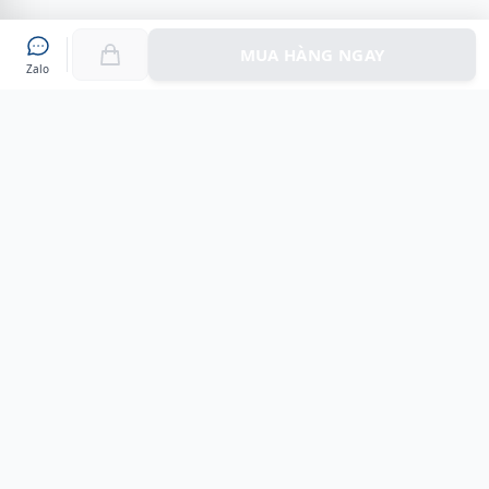
MUA HÀNG NGAY
Zalo
Myshoes là nền tảng mua sắm giày chính hãng hàng đầu
Việt Nam với hơn 100.000 khách hàng đã tin tưởng và lựa
chọn. Cùng với công nghệ hiện đại chúng tôi cam kết