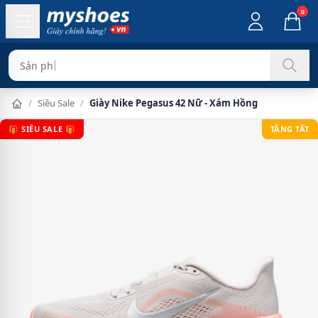
0
Sản phẩm chính hãn
/
Siêu Sale
/
Giày Nike Pegasus 42 Nữ - Xám Hồng
🎁 SIÊU SALE 🎁
TẶNG TẤT