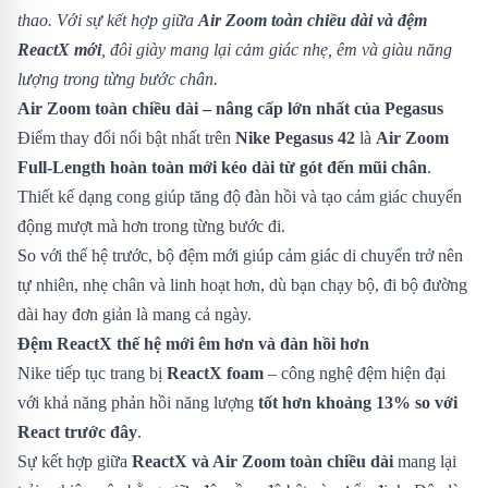
thao. Với sự kết hợp giữa
Air Zoom toàn chiều dài và đệm
ReactX mới
, đôi giày mang lại cảm giác nhẹ, êm và giàu năng
lượng trong từng bước chân.
Air Zoom toàn chiều dài – nâng cấp lớn nhất của Pegasus
Điểm thay đổi nổi bật nhất trên
Nike Pegasus 42
là
Air Zoom
Full-Length hoàn toàn mới kéo dài từ gót đến mũi chân
.
Thiết kế dạng cong giúp tăng độ đàn hồi và tạo cảm giác chuyển
động mượt mà hơn trong từng bước đi.
So với thế hệ trước, bộ đệm mới giúp cảm giác di chuyển trở nên
tự nhiên, nhẹ chân và linh hoạt hơn, dù bạn chạy bộ, đi bộ đường
dài hay đơn giản là mang cả ngày.
Đệm ReactX thế hệ mới êm hơn và đàn hồi hơn
Nike tiếp tục trang bị
ReactX foam
– công nghệ đệm hiện đại
với khả năng phản hồi năng lượng
tốt hơn khoảng 13% so với
React trước đây
.
Sự kết hợp giữa
ReactX và Air Zoom toàn chiều dài
mang lại