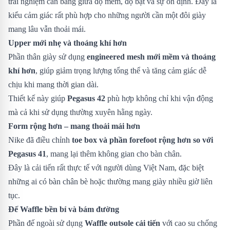
trải nghiệm cân bằng giữa độ mềm, độ bật và sự ổn định. Đây là
kiểu cảm giác rất phù hợp cho những người cần một đôi giày
mang lâu vẫn thoải mái.
Upper mới nhẹ và thoáng khí hơn
Phần thân giày sử dụng
engineered mesh mới mềm và thoáng
khí hơn
, giúp giảm trọng lượng tổng thể và tăng cảm giác dễ
chịu khi mang thời gian dài.
Thiết kế này giúp
Pegasus 42
phù hợp không chỉ khi vận động
mà cả khi sử dụng thường xuyên hằng ngày.
Form rộng hơn – mang thoải mái hơn
Nike đã điều chỉnh
toe box và phần forefoot rộng hơn so với
Pegasus 41
, mang lại thêm không gian cho bàn chân.
Đây là cải tiến rất thực tế với người dùng Việt Nam, đặc biệt
những ai có bàn chân bè hoặc thường mang giày nhiều giờ liên
tục.
Đế Waffle bền bỉ và bám đường
Phần đế ngoài sử dụng
Waffle outsole cải tiến
với cao su chống