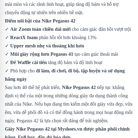
mài mòn và các rãnh linh hoạt, giúp tăng độ bám và hỗ trợ
chuyển động tự nhiên trên nhiều bề mặt.
Điểm nổi bật của Nike Pegasus 42
✓
Air Zoom toàn chiều dài mới
cho cảm giác đàn hồi vượt trội
✓
ReactX foam
phản hồi tốt hơn khoảng 13%
✓
Upper mesh nhẹ và thoáng khí hơn
✓
Mũi giày rộng hơn Pegasus 41
tạo cảm giác thoải mái
✓
Đế Waffle cải tiến
tăng độ bám và độ linh hoạt
✓ Phù hợp cho
đi làm, đi chơi, đi bộ, tập luyện và sử dụng
hằng ngày
Sau hơn 40 thế hệ phát triển,
Nike Pegasus 42
tiếp tục khẳng
định vị thế của một trong những dòng giày đa dụng thành công
nhất của Nike. Nếu bạn đang tìm kiếm một đôi giày vừa đẹp, vừa
êm, vừa dễ phối đồ và có thể đồng hành trong mọi hoạt động mỗi
ngày, Pegasus 42 là lựa chọn rất đáng để trải nghiệm.
Giày Nike Pegasus 42
tại Myshoes.vn được phân phối chính
hãng. Full box, đầy đủ hóa đơn.