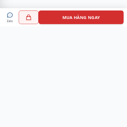
MUA HÀNG NGAY
Zalo
Myshoes là nền tảng mua sắm giày chính hãng hàng đầu
Việt Nam với hơn 100.000 khách hàng đã tin tưởng và lựa
chọn. Cùng với công nghệ hiện đại chúng tôi cam kết