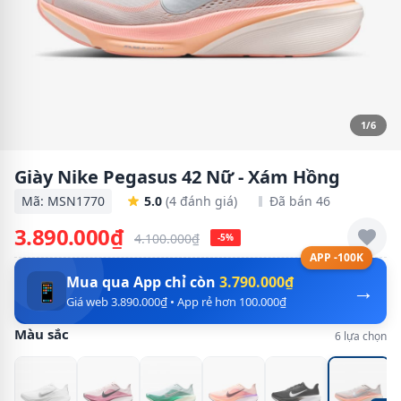
1/6
Giày Nike Pegasus 42 Nữ - Xám Hồng
Mã: MSN1770
5.0
(4 đánh giá)
Đã bán 46
3.890.000₫
4.100.000₫
-5%
APP -100K
Mua qua App chỉ còn
3.790.000₫
→
📱
Giá web 3.890.000₫ • App rẻ hơn 100.000₫
Màu sắc
6 lựa chọn