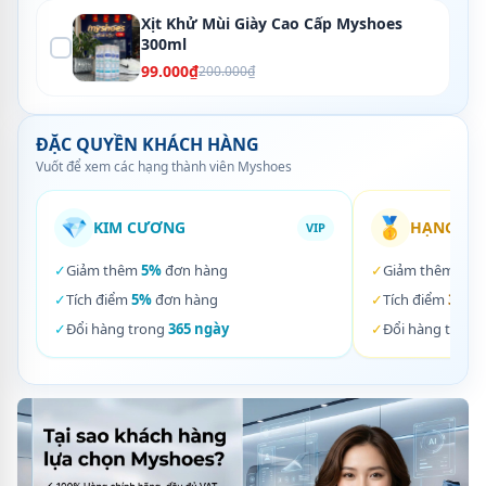
Xịt Khử Mùi Giày Cao Cấp Myshoes
300ml
99.000₫
200.000₫
ĐẶC QUYỀN KHÁCH HÀNG
Vuốt để xem các hạng thành viên Myshoes
💎
🥇
KIM CƯƠNG
HẠNG VÀ
VIP
✓
Giảm thêm
5%
đơn hàng
✓
Giảm thêm
3%
✓
Tích điểm
5%
đơn hàng
✓
Tích điểm
3%
đơ
✓
Đổi hàng trong
365 ngày
✓
Đổi hàng trong