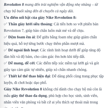
Revolution 8
mang đến trải nghiệm vận động nhẹ nhàng – từ
chạy bộ buổi sáng đến di chuyển cả ngày dài.
Ưu điểm nổi bật của giày Nike Revolution 8:
✅
Thân giày lưới siêu thoáng
: Cải tiến hơn so với phiên bản
Revolution 7, giúp bàn chân luôn mát mẻ và dễ chịu.
✅
Đệm foam êm ái
: Đế giữa bằng foam nhẹ giúp giảm chấn
hiệu quả, hỗ trợ từng bước chạy thêm phần mượt mà.
✅
Đế ngoài linh hoạt
: Các rãnh linh hoạt dưới đế giúp tăng độ
đàn hồi và độ bám, cho cảm giác êm hơn khi tiếp đất.
✅
Dễ mang, dễ cởi
: Các điểm tiếp xúc mềm tại lưỡi gà và gót
giày tạo cảm giác tự nhiên, giúp xỏ chân nhanh chóng.
✅
Thiết kế thể thao hiện đại
: Dễ dàng phối cùng trang phục tập
luyện, đi chơi hoặc dạo phố.
Giày Nike Revolution 8
không chỉ dành cho chạy bộ mà còn là
mẫu
giày thể thao đa dụng
, phù hợp cho học sinh, sinh viên,
nhân viên văn phòng và bất cứ ai yêu thích sự thoải mái trong