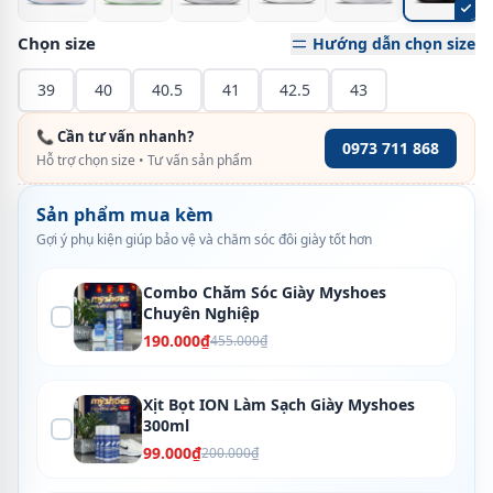
Chọn size
Hướng dẫn chọn size
39
40
40.5
41
42.5
43
📞 Cần tư vấn nhanh?
0973 711 868
Hỗ trợ chọn size • Tư vấn sản phẩm
Sản phẩm mua kèm
Gợi ý phụ kiện giúp bảo vệ và chăm sóc đôi giày tốt hơn
Combo Chăm Sóc Giày Myshoes
Chuyên Nghiệp
190.000₫
455.000₫
Xịt Bọt ION Làm Sạch Giày Myshoes
300ml
99.000₫
200.000₫