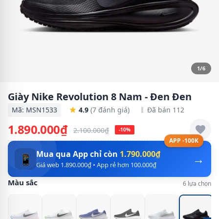
1/6
Giày Nike Revolution 8 Nam - Đen Đen
Mã: MSN1533
4.9
(7 đánh giá)
Đã bán 112
1.890.000₫
2.100.000₫
-10%
APP -100K
Mua qua App chỉ còn
1.790.000₫
→
📱
Giá web 1.890.000₫ • App rẻ hơn 100.000₫
Màu sắc
6 lựa chọn