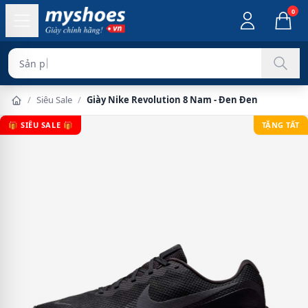
0
Sản phẩm chính h
/
Siêu Sale
/
Giày Nike Revolution 8 Nam - Đen Đen
🎁 SIÊU SALE 🎁
TẶNG TẤT