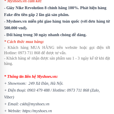
* Myshoes.vn cam kết:
-
Giày Nike Revolution 8
chính hãng 100%. Phát hiện hàng
Fake đền tiền gấp 2 lần giá sản phẩm.
- Myshoes.vn miễn phí giao hàng toàn quốc (với đơn hàng từ
500.000 vnđ).
- Đổi hàng trong 30 ngày nhanh chóng dễ dàng.
* Cách thức mua hàng:
- Khách hàng MUA HÀNG trên website hoặc gọi điện tới
Hotline:
0973 711 868
để được tư vấn.
- Khách hàng sẽ nhận được sản phẩm sau 1 - 3 ngày kể từ khi đặt
hàng.
* Thông tin liên hệ Myshoes.vn:
+ Showroom: 249 Xã Đàn, Hà Nội.
+ Điện thoại:
0903 479 488
/
Hotline:
0973 711 868
(Zalo,
Viber)
+ Email: cskh@myshoes.vn
+ Website:
https://myshoes.vn