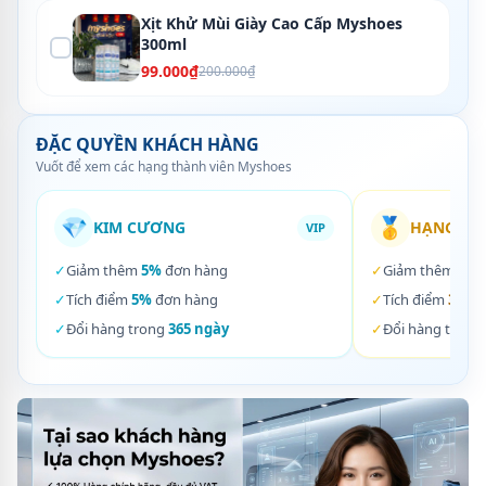
Xịt Khử Mùi Giày Cao Cấp Myshoes
300ml
99.000₫
200.000₫
ĐẶC QUYỀN KHÁCH HÀNG
Vuốt để xem các hạng thành viên Myshoes
💎
🥇
KIM CƯƠNG
HẠNG VÀ
VIP
✓
Giảm thêm
5%
đơn hàng
✓
Giảm thêm
3%
✓
Tích điểm
5%
đơn hàng
✓
Tích điểm
3%
đơ
✓
Đổi hàng trong
365 ngày
✓
Đổi hàng trong