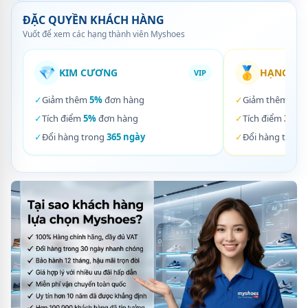
ĐẶC QUYỀN KHÁCH HÀNG
Vuốt để xem các hạng thành viên Myshoes
💎
🥇
KIM CƯƠNG
HẠNG VÀ
VIP
✓
Giảm thêm
5%
đơn hàng
✓
Giảm thêm
3%
✓
Tích điểm
5%
đơn hàng
✓
Tích điểm
3%
đơ
✓
Đổi hàng trong
365 ngày
✓
Đổi hàng trong