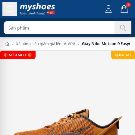
0
Sản phẩm chính hãng
/
Xả hàng siêu giảm giá lên tới 80%
/
Giày Nike Metcon 9 EasyO
🎁 SIÊU SALE 🎁
TẶNG TẤT