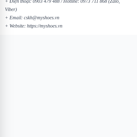
+ Điện thoại:
0903 479 488
/
Hotline:
0973 711 868
(Zalo,
Viber)
+ Email: cskh@myshoes.vn
+ Website:
https://myshoes.vn