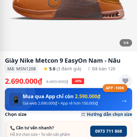
1/6
Giày Nike Metcon 9 EasyOn Nam - Nâu
Mã: MSN1208
5.0
(3 đánh giá)
Đã bán 120
2.690.000₫
4.489.000₫
-40%
APP -100K
Mua qua App chỉ còn
2.590.000₫
→
📱
Giá web 2.690.000₫ • App rẻ hơn 100.000₫
Chọn size
Hướng dẫn chọn size
📞 Cần tư vấn nhanh?
0973 711 868
Hỗ trợ chọn size • Tư vấn sản phẩm