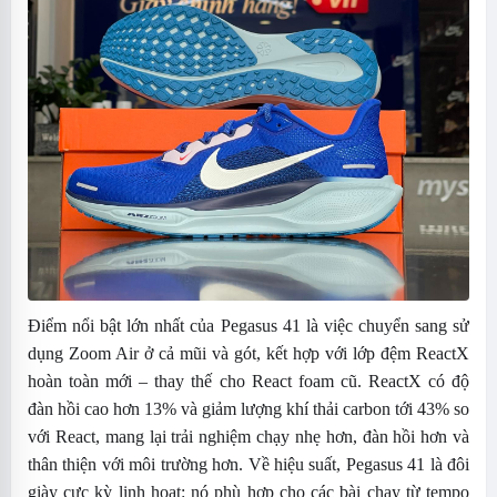
Điểm nổi bật lớn nhất của Pegasus 41 là việc chuyển sang sử
dụng Zoom Air ở cả mũi và gót, kết hợp với lớp đệm ReactX
hoàn toàn mới – thay thế cho React foam cũ. ReactX có độ
đàn hồi cao hơn 13% và giảm lượng khí thải carbon tới 43% so
với React, mang lại trải nghiệm chạy nhẹ hơn, đàn hồi hơn và
thân thiện với môi trường hơn.
Về hiệu suất, Pegasus 41 là đôi
giày cực kỳ linh hoạt: nó phù hợp cho các bài chạy từ tempo