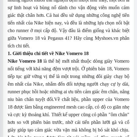
sự linh hoạt và bùng nổ dành cho vận động viên muốn cảm
giác thật chân hơn. Cả hai đều sử dụng những công nghệ tiên
tiến nhất của Nike hiện nay, và đều là những lựa chọn nổi bật
cho runner ở mọi cấp độ. Vậy đâu là điểm giống và khác biệt
giữa Vomero 18 và Pegasus 41? Hãy cùng Myshoes.vn phân
tích chi tiết.
1. Giới thiệu chi tiết về Nike Vomero 18
Nike Vomero 18
là thế hệ mới nhất thuộc dòng giày Vomero
nổi tiếng với khả năng đệm vượt trội. Ở phiên bản 18, Vomero
tiếp tục giữ vững vị thế là một trong những đôi giày chạy bộ
êm nhất của Nike, nhắm đến đối tượng người chạy cự ly dài,
runner phục hồi hoặc những ai ưu tiên cảm giác êm chân, nâng
niu bàn chân tuyệt đối.
Về chất liệu, phần upper của Vomero
18 được làm bằng engineered mesh cao cấp, có độ co giãn nhẹ
và cực kỳ thoáng khí. Thiết kế upper cũng có phần "ôm chân"
hơn so với phiên bản trước, nhờ cải tiến phần lưỡi gà và cổ
giày giúp tạo cảm giác vừa vặn mà không bị bó sát khó chịu.