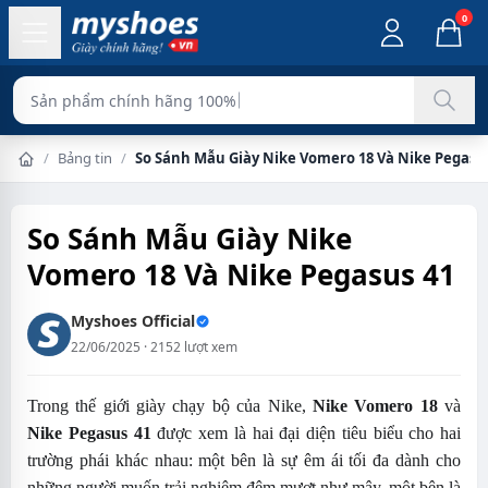
0
Sản phẩm chính hãng 100%
/
Bảng tin
/
So Sánh Mẫu Giày Nike Vomero 18 Và Nike Pegasu
Trang chủ
So Sánh Mẫu Giày Nike
Vomero 18 Và Nike Pegasus 41
Myshoes Official
22/06/2025 · 2152 lượt xem
Trong thế giới giày chạy bộ của Nike,
Nike Vomero 18
và
Nike Pegasus 41
được xem là hai đại diện tiêu biểu cho hai
trường phái khác nhau: một bên là sự êm ái tối đa dành cho
những người muốn trải nghiệm đệm mượt như mây, một bên là