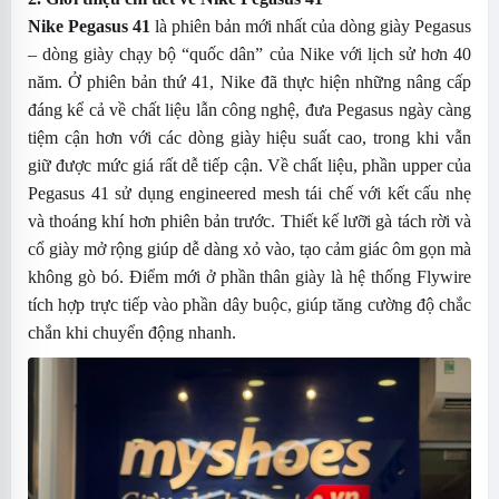
Nike Pegasus 41
là phiên bản mới nhất của dòng giày Pegasus
– dòng giày chạy bộ “quốc dân” của Nike với lịch sử hơn 40
năm. Ở phiên bản thứ 41, Nike đã thực hiện những nâng cấp
đáng kể cả về chất liệu lẫn công nghệ, đưa Pegasus ngày càng
tiệm cận hơn với các dòng giày hiệu suất cao, trong khi vẫn
giữ được mức giá rất dễ tiếp cận.
Về chất liệu, phần upper của
Pegasus 41 sử dụng engineered mesh tái chế với kết cấu nhẹ
và thoáng khí hơn phiên bản trước. Thiết kế lưỡi gà tách rời và
cổ giày mở rộng giúp dễ dàng xỏ vào, tạo cảm giác ôm gọn mà
không gò bó. Điểm mới ở phần thân giày là hệ thống Flywire
tích hợp trực tiếp vào phần dây buộc, giúp tăng cường độ chắc
chắn khi chuyển động nhanh.