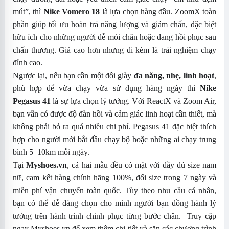
mút”, thì
Nike Vomero 18
là lựa chọn hàng đầu. ZoomX toàn
phần giúp tối ưu hoàn trả năng lượng và giảm chấn, đặc biệt
hữu ích cho những người dễ mỏi chân hoặc đang hồi phục sau
chấn thương. Giá cao hơn nhưng đi kèm là trải nghiệm chạy
đỉnh cao.
Ngược lại, nếu bạn cần một đôi giày
đa năng, nhẹ, linh hoạt
,
phù hợp để vừa chạy vừa sử dụng hàng ngày thì
Nike
Pegasus 41
là sự lựa chọn lý tưởng. Với ReactX và Zoom Air,
bạn vẫn có được độ đàn hồi và cảm giác linh hoạt cần thiết, mà
không phải bỏ ra quá nhiều chi phí. Pegasus 41 đặc biệt thích
hợp cho người mới bắt đầu chạy bộ hoặc những ai chạy trung
bình 5–10km mỗi ngày.
Tại
Myshoes.vn
, cả hai mẫu đều có mặt với đầy đủ size nam
nữ, cam kết hàng chính hãng 100%, đổi size trong 7 ngày và
miễn phí vận chuyển toàn quốc. Tùy theo nhu cầu cá nhân,
bạn có thể dễ dàng chọn cho mình người bạn đồng hành lý
tưởng trên hành trình chinh phục từng bước chân.
Truy cập
ngay
Myshoes.vn
để xem thêm chi tiết và săn các chương trình