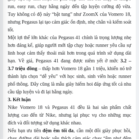
run, easy run, chạy hằng ngày đến tập luyện cường độ vừa.
Tuy không có độ nảy “bật tung” như ZoomX của Vomero 18,
nhưng Pegasus lại tạo cảm giác ổn định, nhẹ chân và kiểm soát
tốt.
Một lợi thế lớn khác của Pegasus 41 chính là trọng lượng nhẹ
hơn đáng kể, giúp người mới tập chạy hoặc runner yêu cầu sự
linh hoạt cảm thấy thoải mái hơn trong quá trình sử dụng dài
hạn.
Về giá, Pegasus 41 đang được niêm yết ở mức
3.2 –
3.7 triệu đồng
– thấp hơn Vomero 18 gần 1 triệu, khiến nó trở
thành lựa chọn “dễ yêu” với học sinh, sinh viên hoặc runner
phổ thông. Đây cũng là mẫu giày hiếm hoi đáp ứng tốt cả nhu
cầu tập luyện và đi lại hằng ngày.
3. Kết luận
Nike Vomero 18 và Pegasus 41 đều là hai sản phẩm chất
lượng cao đến từ Nike, nhưng lại phục vụ cho những mục
đích và đối tượng sử dụng khác nhau.
Nếu bạn ưu tiên
đệm êm tối đa
, cần một đôi giày phục hồi,
chạy đường dài hoặc yêu thích cảm giác chạy “êm như đệm