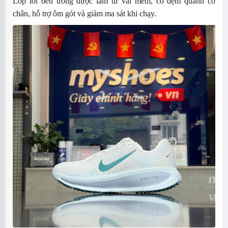
Lớp lót bên trong được làm từ vải mềm, có đệm quanh cổ
chân, hỗ trợ ôm gót và giảm ma sát khi chạy.