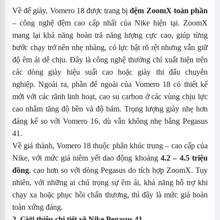
Về đế giày, Vomero 18 được trang bị
đệm ZoomX toàn phần
– công nghệ đệm cao cấp nhất của Nike hiện tại. ZoomX
mang lại khả năng hoàn trả năng lượng cực cao, giúp từng
bước chạy trở nên nhẹ nhàng, có lực bật rõ rệt nhưng vẫn giữ
độ êm ái dễ chịu. Đây là công nghệ thường chỉ xuất hiện trên
các dòng giày hiệu suất cao hoặc giày thi đấu chuyên
nghiệp.
Ngoài ra, phần đế ngoài của Vomero 18 có thiết kế
mới với các rãnh linh hoạt, cao su carbon ở các vùng chịu lực
cao nhằm tăng độ bền và độ bám. Trọng lượng giày nhẹ hơn
đáng kể so với Vomero 16, dù vẫn không nhẹ bằng Pegasus
41.
Về giá thành, Vomero 18 thuộc phân khúc trung – cao cấp của
Nike, với mức giá niêm yết dao động khoảng
4.2 – 4.5 triệu
đồng
, cao hơn so với dòng Pegasus do tích hợp ZoomX. Tuy
nhiên, với những ai chú trọng sự êm ái, khả năng hỗ trợ khi
chạy xa hoặc phục hồi chấn thương, thì đây là mức giá hoàn
toàn xứng đáng.
2. Giới thiệu chi tiết về Nike Pegasus 41