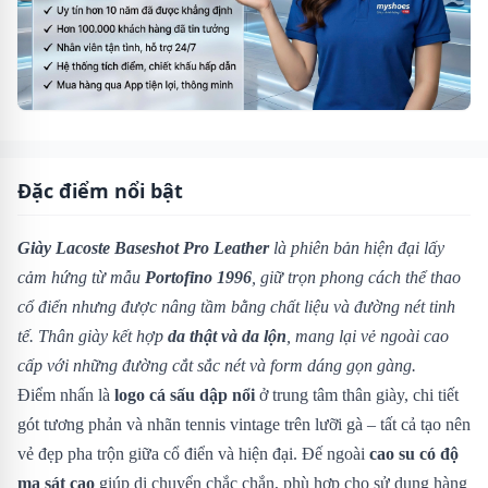
Đặc điểm nổi bật
Giày Lacoste Baseshot Pro Leather
là phiên bản hiện đại lấy
cảm hứng từ mẫu
Portofino 1996
, giữ trọn phong cách thể thao
cổ điển nhưng được nâng tầm bằng chất liệu và đường nét tinh
tế. Thân giày kết hợp
da thật và da lộn
, mang lại vẻ ngoài cao
cấp với những đường cắt sắc nét và form dáng gọn gàng.
Điểm nhấn là
logo cá sấu dập nổi
ở trung tâm thân giày, chi tiết
gót tương phản và nhãn tennis vintage trên lưỡi gà – tất cả tạo nên
vẻ đẹp pha trộn giữa cổ điển và hiện đại. Đế ngoài
cao su có độ
ma sát cao
giúp di chuyển chắc chắn, phù hợp cho sử dụng hàng