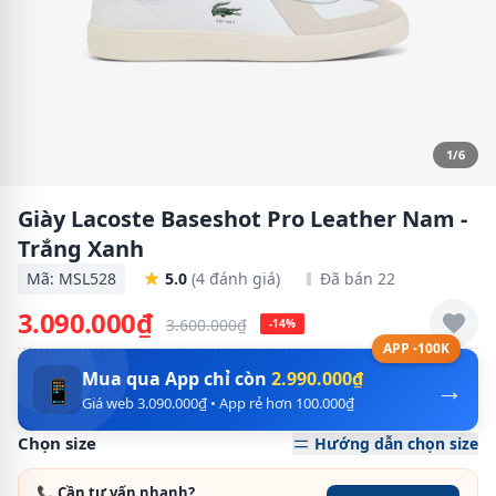
1/6
Giày Lacoste Baseshot Pro Leather Nam -
Trắng Xanh
Mã: MSL528
5.0
(4 đánh giá)
Đã bán 22
3.090.000₫
3.600.000₫
-14%
APP -100K
Mua qua App chỉ còn
2.990.000₫
→
📱
Giá web 3.090.000₫ • App rẻ hơn 100.000₫
Chọn size
Hướng dẫn chọn size
📞 Cần tư vấn nhanh?