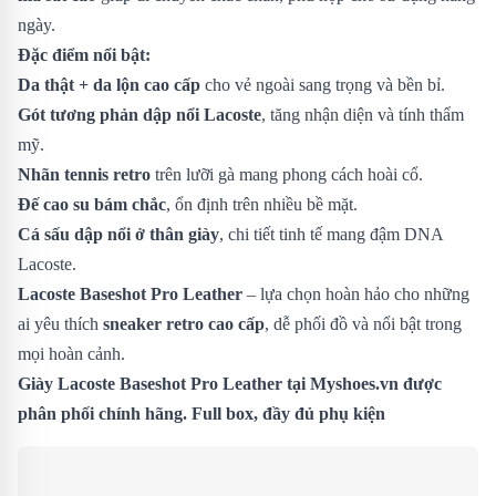
ngày.
Đặc điểm nổi bật:
Da thật + da lộn cao cấp
cho vẻ ngoài sang trọng và bền bỉ.
Gót tương phản dập nổi Lacoste
, tăng nhận diện và tính thẩm
mỹ.
Nhãn tennis retro
trên lưỡi gà mang phong cách hoài cổ.
Đế cao su bám chắc
, ổn định trên nhiều bề mặt.
Cá sấu dập nổi ở thân giày
, chi tiết tinh tế mang đậm DNA
Lacoste.
Lacoste Baseshot Pro Leather
– lựa chọn hoàn hảo cho những
ai yêu thích
sneaker retro cao cấp
, dễ phối đồ và nổi bật trong
mọi hoàn cảnh.
Giày Lacoste Baseshot Pro Leather
tại Myshoes.vn được
phân phối chính hãng. Full box, đầy đủ phụ kiện