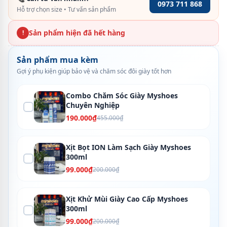
0973 711 868
Hỗ trợ chọn size • Tư vấn sản phẩm
Sản phẩm hiện đã hết hàng
!
Sản phẩm mua kèm
Gợi ý phụ kiện giúp bảo vệ và chăm sóc đôi giày tốt hơn
Combo Chăm Sóc Giày Myshoes
Chuyên Nghiệp
190.000₫
455.000₫
Xịt Bọt ION Làm Sạch Giày Myshoes
300ml
99.000₫
200.000₫
Xịt Khử Mùi Giày Cao Cấp Myshoes
300ml
99.000₫
200.000₫