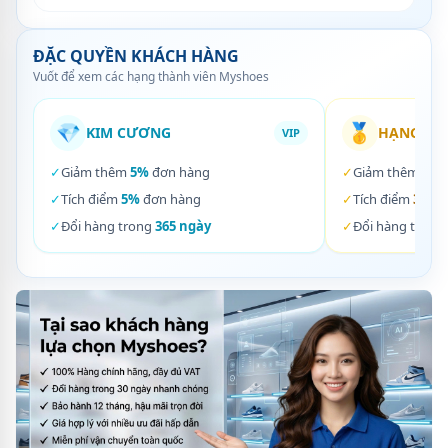
ĐẶC QUYỀN KHÁCH HÀNG
Vuốt để xem các hạng thành viên Myshoes
💎
🥇
KIM CƯƠNG
HẠNG VÀ
VIP
✓
Giảm thêm
5%
đơn hàng
✓
Giảm thêm
3%
✓
Tích điểm
5%
đơn hàng
✓
Tích điểm
3%
đơ
✓
Đổi hàng trong
365 ngày
✓
Đổi hàng trong