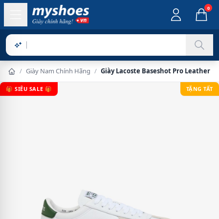
0
Sản phẩm
/
Giày Nam Chính Hãng
/
Giày Lacoste Baseshot Pro Leather N
🎁 SIÊU SALE 🎁
TẶNG TẤT