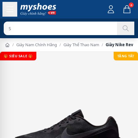
0
Sản phẩm ch
/
Giày Nam Chính Hãng
/
Giày Thể Thao Nam
/
Giày Nike Revol
🎁 SIÊU SALE 🎁
TẶNG TẤT