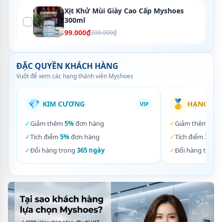
Xịt Khử Mùi Giày Cao Cấp Myshoes
300ml
99.000₫
200.000₫
ĐẶC QUYỀN KHÁCH HÀNG
Vuốt để xem các hạng thành viên Myshoes
💎
🥇
KIM CƯƠNG
HẠNG VÀ
VIP
✓
Giảm thêm
5%
đơn hàng
✓
Giảm thêm
3%
✓
Tích điểm
5%
đơn hàng
✓
Tích điểm
3%
đơ
✓
Đổi hàng trong
365 ngày
✓
Đổi hàng trong