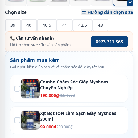
Chọn size
Hướng dẫn chọn size
39
40
40.5
41
42.5
43
📞 Cần tư vấn nhanh?
0973 711 868
Hỗ trợ chọn size • Tư vấn sản phẩm
Sản phẩm mua kèm
Gợi ý phụ kiện giúp bảo vệ và chăm sóc đôi giày tốt hơn
Combo Chăm Sóc Giày Myshoes
Chuyên Nghiệp
190.000₫
455.000₫
Xịt Bọt ION Làm Sạch Giày Myshoes
300ml
99.000₫
200.000₫