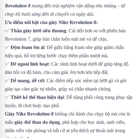
Revolution 8
mang đến trải nghiệm vận động nhẹ nhàng – từ
chạy bộ buổi sáng đến di chuyển cả ngày dài.
Ưu điểm nổi bật của giày Nike Revolution 8:
✅
Thân giày lưới siêu thoáng
: Cải tiến hơn so với phiên bản
Revolution 7, giúp bàn chân luôn mát mẻ và dễ chịu.
✅
Đệm foam êm ái
: Đế giữa bằng foam nhẹ giúp giảm chấn
hiệu quả, hỗ trợ từng bước chạy thêm phần mượt mà.
✅
Đế ngoài linh hoạt
: Các rãnh linh hoạt dưới đế giúp tăng độ
đàn hồi và độ bám, cho cảm giác êm hơn khi tiếp đất.
✅
Dễ mang, dễ cởi
: Các điểm tiếp xúc mềm tại lưỡi gà và gót
giày tạo cảm giác tự nhiên, giúp xỏ chân nhanh chóng.
✅
Thiết kế thể thao hiện đại
: Dễ dàng phối cùng trang phục tập
luyện, đi chơi hoặc dạo phố.
Giày Nike Revolution 8
không chỉ dành cho chạy bộ mà còn là
mẫu
giày thể thao đa dụng
, phù hợp cho học sinh, sinh viên,
nhân viên văn phòng và bất cứ ai yêu thích sự thoải mái trong