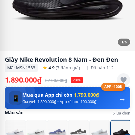
1/6
Giày Nike Revolution 8 Nam - Đen Đen
Mã: MSN1533
4.9
(7 đánh giá)
Đã bán 112
1.890.000₫
2.100.000₫
-10%
APP -100K
Mua qua App chỉ còn
1.790.000₫
→
📱
Giá web 1.890.000₫ • App rẻ hơn 100.000₫
Màu sắc
6 lựa chọn