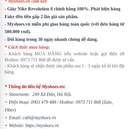
* Myshoes.vn cam kết:
-
Giày Nike Revolution 8
chính hãng 100%. Phát hiện hàng
Fake đền tiền gấp 2 lần giá sản phẩm.
- Myshoes.vn miễn phí giao hàng toàn quốc (với đơn hàng từ
500.000 vnđ).
- Đổi hàng trong 30 ngày nhanh chóng dễ dàng.
* Cách thức mua hàng:
- Khách hàng MUA HÀNG trên website hoặc gọi điện tới
Hotline:
0973 711 868
để được tư vấn.
- Khách hàng sẽ nhận được sản phẩm sau 1 - 3 ngày kể từ khi đặt
hàng.
* Thông tin liên hệ Myshoes.vn:
+ Showroom: 249 Xã Đàn, Hà Nội.
+ Điện thoại:
0903 479 488
/
Hotline:
0973 711 868
(Zalo,
Viber)
+ Email: cskh@myshoes.vn
+ Website:
https://myshoes.vn