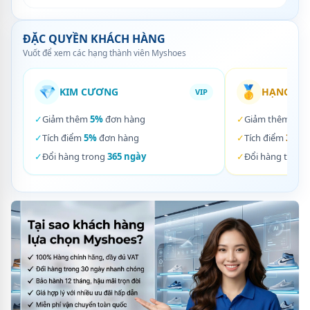
ĐẶC QUYỀN KHÁCH HÀNG
Vuốt để xem các hạng thành viên Myshoes
💎
🥇
KIM CƯƠNG
HẠNG VÀ
VIP
✓
Giảm thêm
5%
đơn hàng
✓
Giảm thêm
3%
✓
Tích điểm
5%
đơn hàng
✓
Tích điểm
3%
đơ
✓
Đổi hàng trong
365 ngày
✓
Đổi hàng trong