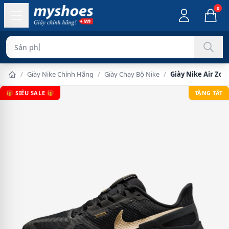
0
Sản phẩm chính hãn
/
Giày Nike Chính Hãng
/
Giày Chạy Bộ Nike
/
Giày Nike Air Zoo
🎁 SIÊU SALE 🎁
TẶNG TẤT