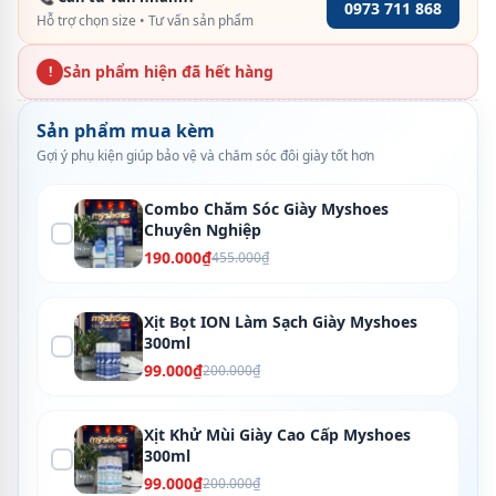
0973 711 868
Hỗ trợ chọn size • Tư vấn sản phẩm
Sản phẩm hiện đã hết hàng
!
Sản phẩm mua kèm
Gợi ý phụ kiện giúp bảo vệ và chăm sóc đôi giày tốt hơn
Combo Chăm Sóc Giày Myshoes
Chuyên Nghiệp
190.000₫
455.000₫
Xịt Bọt ION Làm Sạch Giày Myshoes
300ml
99.000₫
200.000₫
Xịt Khử Mùi Giày Cao Cấp Myshoes
300ml
99.000₫
200.000₫