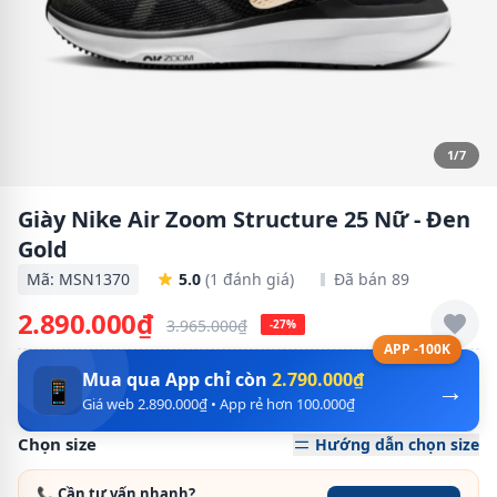
1/7
Giày Nike Air Zoom Structure 25 Nữ - Đen
Gold
Mã: MSN1370
5.0
(1 đánh giá)
Đã bán 89
2.890.000₫
3.965.000₫
-27%
APP -100K
Mua qua App chỉ còn
2.790.000₫
→
📱
Giá web 2.890.000₫ • App rẻ hơn 100.000₫
Chọn size
Hướng dẫn chọn size
📞 Cần tư vấn nhanh?