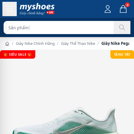
0
Sản phẩm chính hãng
/
Giày Nike Chính Hãng
/
Giày Thể Thao Nike
/
Giày Nike Pegasu
🎁 SIÊU SALE 🎁
TẶNG TẤT