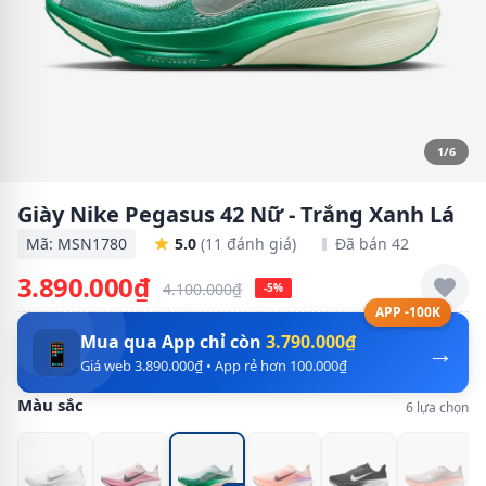
1/6
Giày Nike Pegasus 42 Nữ - Trắng Xanh Lá
Mã: MSN1780
5.0
(11 đánh giá)
Đã bán 42
3.890.000₫
4.100.000₫
-5%
APP -100K
Mua qua App chỉ còn
3.790.000₫
→
📱
Giá web 3.890.000₫ • App rẻ hơn 100.000₫
Màu sắc
6 lựa chọn