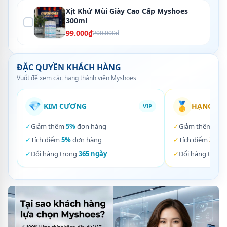
Xịt Khử Mùi Giày Cao Cấp Myshoes
300ml
99.000₫
200.000₫
ĐẶC QUYỀN KHÁCH HÀNG
Vuốt để xem các hạng thành viên Myshoes
💎
🥇
KIM CƯƠNG
HẠNG VÀ
VIP
✓
Giảm thêm
5%
đơn hàng
✓
Giảm thêm
3%
✓
Tích điểm
5%
đơn hàng
✓
Tích điểm
3%
đơ
✓
Đổi hàng trong
365 ngày
✓
Đổi hàng trong