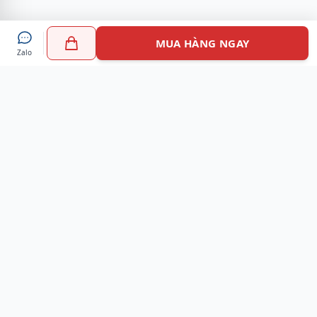
MUA HÀNG NGAY
Zalo
Myshoes là nền tảng mua sắm giày chính hãng hàng đầu
Việt Nam với hơn 100.000 khách hàng đã tin tưởng và lựa
chọn. Cùng với công nghệ hiện đại chúng tôi cam kết