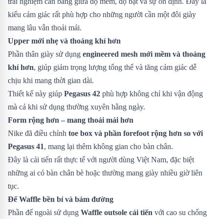
trải nghiệm cân bằng giữa độ mềm, độ bật và sự ổn định. Đây là
kiểu cảm giác rất phù hợp cho những người cần một đôi giày
mang lâu vẫn thoải mái.
Upper mới nhẹ và thoáng khí hơn
Phần thân giày sử dụng
engineered mesh mới mềm và thoáng
khí hơn
, giúp giảm trọng lượng tổng thể và tăng cảm giác dễ
chịu khi mang thời gian dài.
Thiết kế này giúp
Pegasus 42
phù hợp không chỉ khi vận động
mà cả khi sử dụng thường xuyên hằng ngày.
Form rộng hơn – mang thoải mái hơn
Nike đã điều chỉnh
toe box và phần forefoot rộng hơn so với
Pegasus 41
, mang lại thêm không gian cho bàn chân.
Đây là cải tiến rất thực tế với người dùng Việt Nam, đặc biệt
những ai có bàn chân bè hoặc thường mang giày nhiều giờ liên
tục.
Đế Waffle bền bỉ và bám đường
Phần đế ngoài sử dụng
Waffle outsole cải tiến
với cao su chống