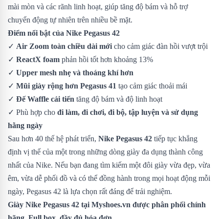
mài mòn và các rãnh linh hoạt, giúp tăng độ bám và hỗ trợ
chuyển động tự nhiên trên nhiều bề mặt.
Điểm nổi bật của Nike Pegasus 42
✓
Air Zoom toàn chiều dài mới
cho cảm giác đàn hồi vượt trội
✓
ReactX foam
phản hồi tốt hơn khoảng 13%
✓
Upper mesh nhẹ và thoáng khí hơn
✓
Mũi giày rộng hơn Pegasus 41
tạo cảm giác thoải mái
✓
Đế Waffle cải tiến
tăng độ bám và độ linh hoạt
✓ Phù hợp cho
đi làm, đi chơi, đi bộ, tập luyện và sử dụng
hằng ngày
Sau hơn 40 thế hệ phát triển,
Nike Pegasus 42
tiếp tục khẳng
định vị thế của một trong những dòng giày đa dụng thành công
nhất của Nike. Nếu bạn đang tìm kiếm một đôi giày vừa đẹp, vừa
êm, vừa dễ phối đồ và có thể đồng hành trong mọi hoạt động mỗi
ngày, Pegasus 42 là lựa chọn rất đáng để trải nghiệm.
Giày Nike Pegasus 42
tại Myshoes.vn được phân phối chính
hãng. Full box, đầy đủ hóa đơn.