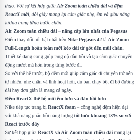
thao. Với sự kết hợp giữa
Air Zoom toàn chiều dài và đệm
ReactX mới
, đôi giày mang lại cảm giác nhẹ, êm và giàu năng
lượng trong từng bước chân.
Air Zoom toàn chiều dài – nâng cấp lớn nhất của Pegasus
Điểm thay đổi nổi bật nhất trên
Nike Pegasus 42
là
Air Zoom
Full-Length hoàn toàn mới kéo dài từ gót đến mũi chân
.
Thiết kế dạng cong giúp tăng độ đàn hồi và tạo cảm giác chuyển
động mượt mà hơn trong từng bước đi.
So với thế hệ trước, bộ đệm mới giúp cảm giác di chuyển trở nên
tự nhiên, nhẹ chân và linh hoạt hơn, dù bạn chạy bộ, đi bộ đường
dài hay đơn giản là mang cả ngày.
Đệm ReactX thế hệ mới êm hơn và đàn hồi hơn
Nike tiếp tục trang bị
ReactX foam
– công nghệ đệm hiện đại
với khả năng phản hồi năng lượng
tốt hơn khoảng 13% so với
React trước đây
.
Sự kết hợp giữa
ReactX và Air Zoom toàn chiều dài
mang lại