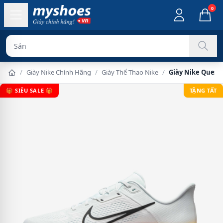
0
Sản phẩm chính
/
Giày Nike Chính Hãng
/
Giày Thể Thao Nike
/
Giày Nike Quest
🎁 SIÊU SALE 🎁
TẶNG TẤT