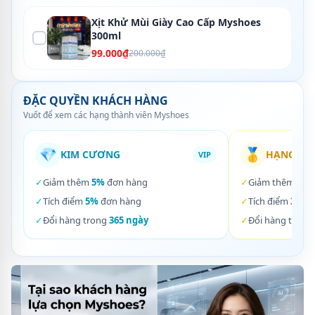
Xịt Khử Mùi Giày Cao Cấp Myshoes
300ml
99.000₫
200.000₫
ĐẶC QUYỀN KHÁCH HÀNG
Vuốt để xem các hạng thành viên Myshoes
💎
🥇
KIM CƯƠNG
HẠNG VÀ
VIP
✓
Giảm thêm
5%
đơn hàng
✓
Giảm thêm
3%
✓
Tích điểm
5%
đơn hàng
✓
Tích điểm
3%
đơ
✓
Đổi hàng trong
365 ngày
✓
Đổi hàng trong