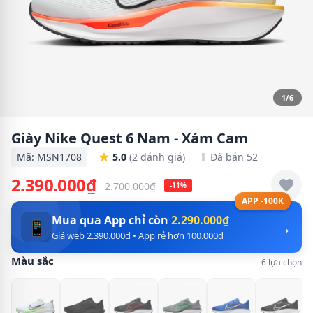
1/6
Giày Nike Quest 6 Nam - Xám Cam
Mã: MSN1708
5.0
(2 đánh giá)
Đã bán 52
2.390.000₫
2.700.000₫
-11%
APP -100K
Mua qua App chỉ còn
2.290.000₫
→
📱
Giá web 2.390.000₫ • App rẻ hơn 100.000₫
Màu sắc
6 lựa chọn