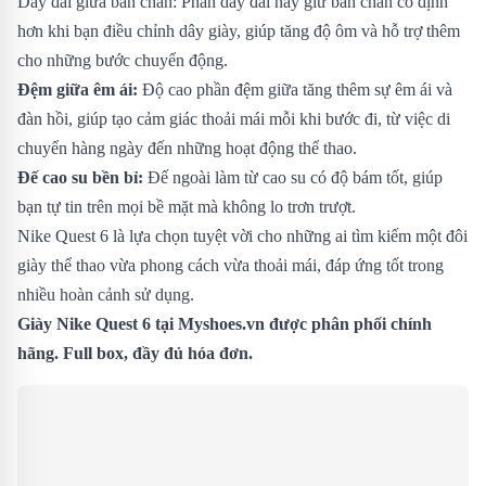
Dây đai giữa bàn chân: Phần dây đai này giữ bàn chân cố định
hơn khi bạn điều chỉnh dây giày, giúp tăng độ ôm và hỗ trợ thêm
cho những bước chuyển động.
Đệm giữa êm ái:
Độ cao phần đệm giữa tăng thêm sự êm ái và
đàn hồi, giúp tạo cảm giác thoải mái mỗi khi bước đi, từ việc di
chuyển hàng ngày đến những hoạt động thể thao.
Đế cao su bền bỉ:
Đế ngoài làm từ cao su có độ bám tốt, giúp
bạn tự tin trên mọi bề mặt mà không lo trơn trượt.
Nike Quest 6 là lựa chọn tuyệt vời cho những ai tìm kiếm một đôi
giày thể thao vừa phong cách vừa thoải mái, đáp ứng tốt trong
nhiều hoàn cảnh sử dụng.
Giày Nike Quest 6 tại Myshoes.vn được phân phối chính
hãng. Full box, đầy đủ hóa đơn.