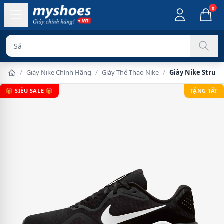
0
Sản phẩm chín
/
Giày Nike Chính Hãng
/
Giày Thể Thao Nike
/
Giày Nike Struc
🎁 SIÊU SALE 🎁
TẶNG TẤT