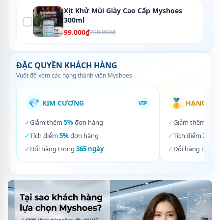
Xịt Khử Mùi Giày Cao Cấp Myshoes
300ml
99.000₫
200.000₫
ĐẶC QUYỀN KHÁCH HÀNG
Vuốt để xem các hạng thành viên Myshoes
💎
🥇
KIM CƯƠNG
HẠNG VÀ
VIP
✓
Giảm thêm
5%
đơn hàng
✓
Giảm thêm
3%
✓
Tích điểm
5%
đơn hàng
✓
Tích điểm
3%
đơ
✓
Đổi hàng trong
365 ngày
✓
Đổi hàng trong