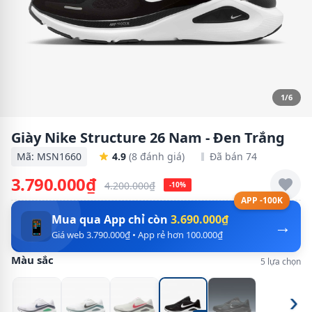
1/6
Giày Nike Structure 26 Nam - Đen Trắng
Mã: MSN1660
4.9
(8 đánh giá)
Đã bán 74
3.790.000₫
4.200.000₫
-10%
APP -100K
Mua qua App chỉ còn
3.690.000₫
→
📱
Giá web 3.790.000₫ • App rẻ hơn 100.000₫
Màu sắc
5 lựa chọn
›