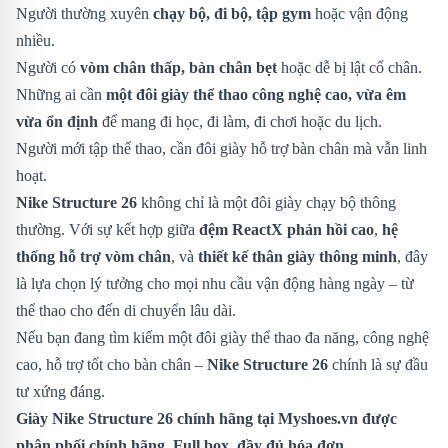
Người thường xuyên
chạy bộ, đi bộ, tập gym
hoặc vận động
nhiều.
Người có
vòm chân thấp, bàn chân bẹt
hoặc dễ bị lật cổ chân.
Những ai cần
một đôi giày thể thao công nghệ cao, vừa êm
vừa ổn định
để mang đi học, đi làm, đi chơi hoặc du lịch.
Người mới tập thể thao, cần đôi giày hỗ trợ bàn chân mà vẫn linh
hoạt.
Nike Structure 26
không chỉ là một đôi giày chạy bộ thông
thường. Với sự kết hợp giữa
đệm ReactX phản hồi cao
,
hệ
thống hỗ trợ vòm chân
, và
thiết kế thân giày thông minh
, đây
là lựa chọn lý tưởng cho mọi nhu cầu vận động hàng ngày – từ
thể thao cho đến di chuyển lâu dài.
Nếu bạn đang tìm kiếm một đôi giày thể thao đa năng, công nghệ
cao, hỗ trợ tốt cho bàn chân –
Nike Structure 26
chính là sự đầu
tư xứng đáng.
Giày Nike Structure 26 chính hãng tại Myshoes.vn được
phân phối chính hãng. Full box, đầy đủ hóa đơn.