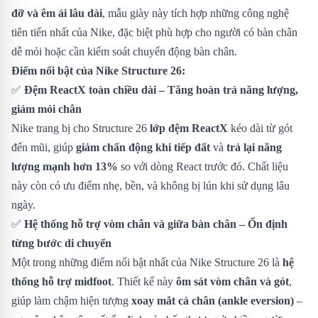
đỡ và êm ái lâu dài
, mẫu giày này tích hợp những công nghệ
tiên tiến nhất của Nike, đặc biệt phù hợp cho người có bàn chân
dễ mỏi hoặc cần kiểm soát chuyển động bàn chân.
Điểm nổi bật của Nike Structure 26:
✅
Đệm ReactX toàn chiều dài – Tăng hoàn trả năng lượng,
giảm mỏi chân
Nike trang bị cho Structure 26
lớp đệm ReactX
kéo dài từ gót
đến mũi, giúp
giảm chấn động khi tiếp đất
và
trả lại năng
lượng mạnh hơn 13%
so với dòng React trước đó. Chất liệu
này còn có ưu điểm nhẹ, bền, và không bị lún khi sử dụng lâu
ngày.
✅
Hệ thống hỗ trợ vòm chân và giữa bàn chân – Ổn định
từng bước di chuyển
Một trong những điểm nổi bật nhất của Nike Structure 26 là
hệ
thống hỗ trợ midfoot
. Thiết kế này
ôm sát vòm chân và gót
,
giúp làm chậm hiện tượng
xoay mắt cá chân (ankle eversion)
–