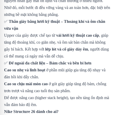
nguyên nhân gây mất ổn định và chấn thương ở nhiều người.
Nhờ đó, mỗi bước đi đều vững vàng và an toàn hơn, đặc biệt trên
những bề mặt không bằng phẳng.
✅
Thân giày bằng lưới kỹ thuật – Thoáng khí và ôm chân
vừa vặn
Upper của giày được chế tạo từ
vải lưới kỹ thuật cao cấp
, giúp
tăng độ thoáng khí, co giãn nhẹ, và ôm sát bàn chân mà không
gây bí bách. Kết hợp với
lớp lót và cổ giày dày êm
, người dùng
có thể mang cả ngày mà vẫn dễ chịu.
✅
Đế ngoài đa chất liệu – Bám chắc và bền bỉ hơn
Cao su nhẹ và linh hoạt
ở phần mũi giúp gia tăng độ nhạy và
đàn hồi khi đẩy chân.
Cao su chịu mài mòn cao
ở gót giày giúp tăng độ bám, chống
trơn trượt và nâng cao tuổi thọ sản phẩm.
Đế được nâng cao (higher stack height), tạo nền tảng ổn định mà
vẫn đảm bảo độ êm.
Nike Structure 26 dành cho ai?