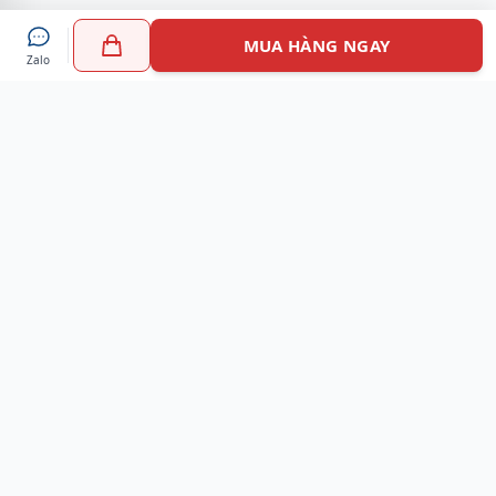
MUA HÀNG NGAY
Zalo
Myshoes là nền tảng mua sắm giày chính hãng hàng đầu
Việt Nam với hơn 100.000 khách hàng đã tin tưởng và lựa
chọn. Cùng với công nghệ hiện đại chúng tôi cam kết
mang đến trải nghiệm mua sắm tuyệt vời nhất.