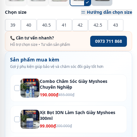
Chọn size
Hướng dẫn chọn size
39
40
40.5
41
42
42.5
43
📞 Cần tư vấn nhanh?
0973 711 868
Hỗ trợ chọn size • Tư vấn sản phẩm
Sản phẩm mua kèm
Gợi ý phụ kiện giúp bảo vệ và chăm sóc đôi giày tốt hơn
Combo Chăm Sóc Giày Myshoes
Chuyên Nghiệp
190.000₫
455.000₫
Xịt Bọt ION Làm Sạch Giày Myshoes
300ml
99.000₫
200.000₫