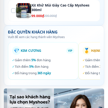
Xịt Khử Mùi Giày Cao Cấp Myshoes
300ml
99.000₫
200.000₫
ĐẶC QUYỀN KHÁCH HÀNG
Vuốt để xem các hạng thành viên Myshoes
💎
🥇
KIM CƯƠNG
HẠNG VÀ
VIP
✓
Giảm thêm
5%
đơn hàng
✓
Giảm thêm
3%
✓
Tích điểm
5%
đơn hàng
✓
Tích điểm
3%
đơ
✓
Đổi hàng trong
365 ngày
✓
Đổi hàng trong