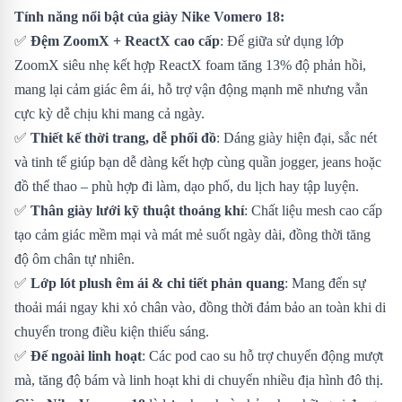
Tính năng nổi bật của giày Nike Vomero 18:
✅
Đệm ZoomX + ReactX cao cấp
: Đế giữa sử dụng lớp
ZoomX siêu nhẹ kết hợp ReactX foam tăng 13% độ phản hồi,
mang lại cảm giác êm ái, hỗ trợ vận động mạnh mẽ nhưng vẫn
cực kỳ dễ chịu khi mang cả ngày.
✅
Thiết kế thời trang, dễ phối đồ
: Dáng giày hiện đại, sắc nét
và tinh tế giúp bạn dễ dàng kết hợp cùng quần jogger, jeans hoặc
đồ thể thao – phù hợp đi làm, dạo phố, du lịch hay tập luyện.
✅
Thân giày lưới kỹ thuật thoáng khí
: Chất liệu mesh cao cấp
tạo cảm giác mềm mại và mát mẻ suốt ngày dài, đồng thời tăng
độ ôm chân tự nhiên.
✅
Lớp lót plush êm ái & chi tiết phản quang
: Mang đến sự
thoải mái ngay khi xỏ chân vào, đồng thời đảm bảo an toàn khi di
chuyển trong điều kiện thiếu sáng.
✅
Đế ngoài linh hoạt
: Các pod cao su hỗ trợ chuyển động mượt
mà, tăng độ bám và linh hoạt khi di chuyển nhiều địa hình đô thị.