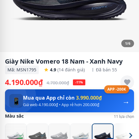
1/6
Giày Nike Vomero 18 Nam - Xanh Navy
Mã: MSN1795
4.9
(14 đánh giá)
Đã bán 55
4.190.000₫
4.700.000₫
-11%
APP -200K
Mua qua App chỉ còn
3.990.000₫
→
📱
Giá web 4.190.000₫ • App rẻ hơn 200.000₫
Màu sắc
11 lựa chọn
›