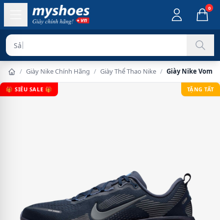
0
Sản phẩm chín
/
Giày Nike Chính Hãng
/
Giày Thể Thao Nike
/
Giày Nike Vomer
🎁 SIÊU SALE 🎁
TẶNG TẤT